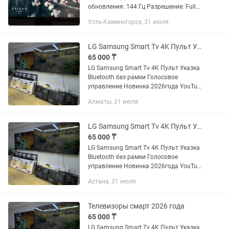
обновления: 144 Гц Разрешение: Full
HD (1920×1080) IPS-матрица Разъемы:
Усть-Каменогорск, 31 июля
HDMI, DisplayPort, AUX Монитор
полностью исправен, без...
LG Samsung Smart Tv 4K Пульт Указка Bluetooth без рамки Телевизор
65 000 ₸
LG Samsung Smart Tv 4K Пульт Указка
Bluetooth без рамки Голосовое
управление Новинка 2026года YouTube
Netflix Wi-fi 32 дюйм -75000тг(81 см) 45
Алматы, 31 июля
дюйм -110000тг(110 см) 50 дюйм
-160.000 тг(130...
LG Samsung Smart Tv 4K Пульт Указка Bluetooth без рамки Телевизоры
65 000 ₸
LG Samsung Smart Tv 4K Пульт Указка
Bluetooth без рамки Голосовое
управление Новинка 2026года YouTube
Netflix Wi-fi 32 дюйм -75000тг(81 см) 45
Астана, 31 июля
дюйм -110000тг(110 см) 50 дюйм
-160.000 тг(130...
Телевизоры смарт 2026 года
65 000 ₸
LG Samsung Smart Tv 4K Пульт Указка