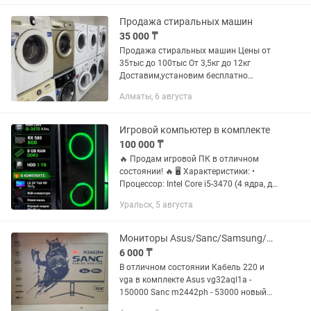
— отличное качество, проверенное
состояние и...
Продажа стиральных машин
35 000 ₸
Продажа стиральных машин Цены от
35тыс до 100тыс От 3,5кг до 12кг
Доставим,установим бесплатно
Звоните,напишите 24/7
Алматы, 6 августа
Игровой компьютер в комплекте
100 000 ₸
🔥 Продам игровой ПК в отличном
состоянии! 🔥 🖥 Характеристики: •
Процессор: Intel Core i5-3470 (4 ядра, до
3.6 ГГц) • Видеокарта: AMD Radeon RX
Уральск, 5 августа
580 2048SP 8 GB • Оперативная
память: 8 GB DDR3 •...
Мониторы Asus/Sanc/Samsung/benq/LG 19/20/22/24/32
6 000 ₸
В отличном состоянии Кабель 220 и
vga в комплекте Asus vg32aql1a -
150000 Sanc m2442ph - 53000 новый
Sanc m2453kj-3 - 39000 новый Lg