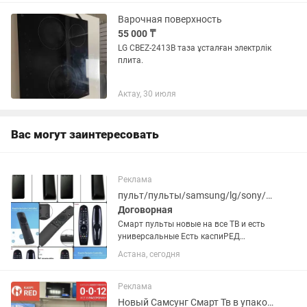
85 подойдут...
Варочная поверхность
55 000 ₸
LG CBEZ-2413B таза ұсталған электрлік
плита.
Актау, 30 июля
Вас могут заинтересовать
Реклама
пульт/пульты/samsung/lg/sony/hitachi/xiaomi/mi/artel/tcl/arg/samsung/смарт
Договорная
Смарт пульты новые на все ТВ и есть
универсальные Есть каспиРЕД
работаем 24/7 (без выходных
Астана, сегодня
круглосуточно) есть простые и смарт
доставка установка + батарейка
бесплатно есть самовывоз можно...
Реклама
Новый Самсунг Смарт Тв в упаковке с интернетом отау тв