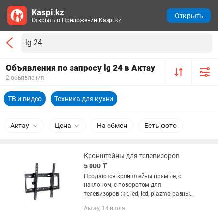
Kaspi.kz
Открыть
Открыть в Приложении Kaspi.kz
Объявления по запросу lg 24 в Актау
2 объявления
ТВ и видео
Техника для кухни
Актау
Цена
На обмен
Есть фото
Кронштейны для телевизоров
5 000 ₸
Продаются кронштейны прямые, с
наклоном, с поворотом для
телевизоров жк, led, lcd, plazma разных
размеров и диагонали 19, 21, 22, 23, 24,
Актау, 14 июля
32, 40, 43, 46, 48, 50, 55, 60, 65, 70, 75, 80,