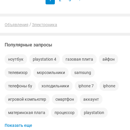
Объявления
Электроника
Популярные запросы
ноутбук
playstation 4
газовая плита
айфон
телевизор
морозильники
samsung
телефоны бу
холодильники
iphone 7
iphone
игровой компьютер
смартфон
аккаунт
материнская плата
процессор
playstation
Показать еще
стиральная машина
наушники
обмен
ddr2