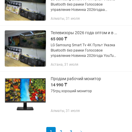
Bluetooth без рамки Голосовое
управление Новинка 2026годаа
YouTube Netflix Wi-fi 32 дюйм
Алматы, 31 июля
-75000тг(81 см) 45 дюйм -110000тг(110
см) 50 дюйм -160.000 тг(130...
Телевизоры 2026 года оптом и в розницу
65 000 ₸
LG Samsung Smart Tv 4K Пульт Указка
Bluetooth без рамки Голосовое
управление Новинка 2026года YouTube
Netflix Wi-fi 32 дюйм -75000тг(81 см) 45
Астана, 31 июля
дюйм -110000тг(110 см) 50 дюйм
-160.000 тг(130...
Продам рабочий монитор
14 990 ₸
75грц хороший монитор
Алматы, 31 июля
1
2
3