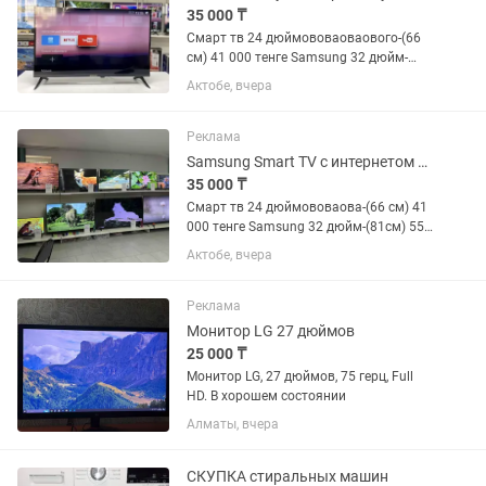
35 000 ₸
Смарт тв 24 дюймововаоваового-(66
см) 41 000 тенге Samsung 32 дюйм-
(81см) 55 000 тенге Samsung 40 дюйм-
Актобе, вчера
(102см) 78 000 тенге Samsung 43
дюйм-(110см) 90 000 тенге LG 43 дюйм-
(110 см) 95 000 тенге LG 50...
Реклама
Samsung Smart TV с интернетом wifi YOUTUBE новый в упаковке Актобе
35 000 ₸
Смарт тв 24 дюймововаова-(66 см) 41
000 тенге Samsung 32 дюйм-(81см) 55
000 тенге Samsung 40 дюйм-(102см) 78
Актобе, вчера
000 тенге Samsung 43 дюйм-(110см) 90
000 тенге LG 43 дюйм-(110 см) 95 000
тенге LG 50...
Реклама
Монитор LG 27 дюймов
25 000 ₸
Монитор LG, 27 дюймов, 75 герц, Full
HD. В хорошем состоянии
Алматы, вчера
СКУПКА стиральных машин