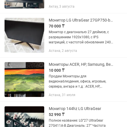
наушники
Актау, 3 августа
Монитор LG UltraGear 27GP750-b (Ips 1ms)
70 000 ₸
Монитор с диагональю 27 дюймов, с
разрешением 1920x1080, с IPS
матрицей, с частотой обновления 240
герц, время отклика 1 мс, яркость 400
Астана, 2 августа
кд/м². Возможна настройка положения
дисплея — наклон, высота,...
Мониторы ACER, HP, Samsung, BenQ, Phillips, Dell
10 000 ₸
Продам Мониторы для
видеонаблюдения, офиса, игровые,
сервера, ангара и т.д : ACER, HP,
Samsung, BenQ, Phillips, Dell, LG 1. ACER
Астана, 31 июля
S221HQL Full HD 1920x1080 22 дюйма,
75грц. 8 BIT , DVI, VGA....
Монитор 144hz LG UltraGear
52 990 ₸
Полное название: LG”27 UltraGear
27G411A-B Диагональ: 27” Частота