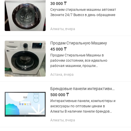
30 000 ₸
Скучаем стиральные машины автомат
Звоните 24/7 Вывоз в день обращение
Алматы, вчера
Продам Стиральную Машину
45 000 ₸
Продам Стиральные Машины в
рабочем состоянии, все идеально
рабочая машинки, прошли
проверочные работы также есть
Астана, вчера
гарантия. Можем доставить по городу
и установить. Звоните либо пишите
24/7.
Брендовые панели интерактивные/компьютерыLG/Samsung/DAHUA/XG (Скидки!)
500 000 ₸
Интерактивные панели, компьютеры и
аксессуары по оптовым ценам в
Алматы В наличии панели брендов
Samsung, LG, Dahua, XG, NTR, iiyama.
Алматы, вчера
Размеры: дюймов. Современные
решения для бизнеса, образования и...