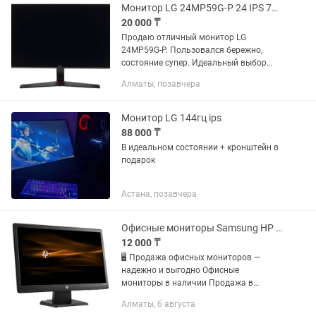
Монитор LG 24MP59G-P 24 IPS 75Hz 1ms
20 000 ₸
Продаю отличный монитор LG
24MP59G-P. Пользовался бережно,
состояние супер. Идеальный выбор
для игр, работы и кино. Полный FullHD
Алматы, позавчера
(1920x1080) разрешение. HDMI,
DisplayPort, VGA — все нужные порты...
Монитор LG 144гц ips
88 000 ₸
В идеальном состоянии + кронштейн в
подарок
Астана, позавчера
Офисные мониторы Samsung HP Lenovo QMax LG
12 000 ₸
🖥 Продажа офисных мониторов —
надежно и выгодно Офисные
мониторы в наличии Продажа в
вашем городе Продаем офисные
Алматы, 6 августа
мониторы для работы, учебы и бизнеса