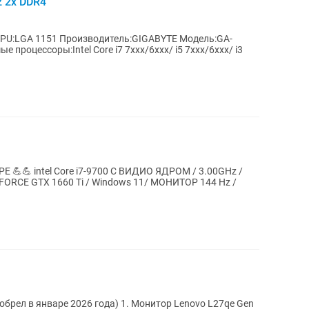
 2x DDR4
роцессоры:Intel Core i7 7xxx/6xxx/ i5 7xxx/6xxx/ i3
💪 intel Core i7-9700 С ВИДИО ЯДРОМ / 3.00GHz /
GEFORCE GTX 1660 Ti / Windows 11/ МОНИТОР 144 Hz /
26 года) 1. Монитор Lenovo L27qe Gen