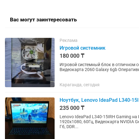
Вас могут заинтересовать
Реклама
Игровой системник
180 000 ₸
Игровой системный блок в отличном состоянии Данные системника Про
Видеокарта 2060 Galaxy 6gb Оперативка ddr 4 (16+16 ) 32gb
Блок питания 650...
Караганда, сегодня
Ноутбук, Lenovo IdeaPad L340-15I
235 000 ₸
Lenovo IdeaPad L340-15IRH Gaming на Intel i7-9750H, 2.
1920х1080, 60Гц, Видеокарта NVIDIA GeForce GTX 1650, 4 ГБ Оперативная память Kingston 16
Гб, DDR...