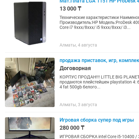
Мат.Плата LGA 1151 HP ProDesk 
13 000 ₸
Технические характеристики Наименование:Мат.Плата Разъем CPU:LGA 1151
Производитель:HP Модель:ProDesk 40
Core i7 9xxx/8xxx/ i5 9xxx/8xxx/ i3...
Алматы, 4 августа
продажа приставок, игр, компле
Договорная
КОРПУС ПРОДАН!!! LITTLE BIG PLANET
продаются плейстейшен playstation 4: 60000тг playstation 4 с играми всеми : 90000тг playstation
4 fat 500gb белого...
Алматы, 3 августа
Игровая сборка супер под игры
280 000 ₸
ИГРОВАЯ СБОРКА intel Core i5-10400 /