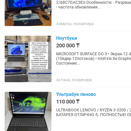
2/68C7GAC3EU Особенности: - Разрешение 2560x1440 — четкая и детализированная картинка.
- частота обновления...
Алматы, позавчера
Ноутбуки
200 000 ₸
MICROSOFT SURFACE GO 3 • Экран 12.4 FullHD IPS Сенсорный экран • Intel CORE i5-1235U
(10ядер 12потоков) • Intel iris Xe Graphics • RAM 16Gb DDR 5 • SSD 256Gb • Батарейка до 5 часов •
Состояние...
Астана, позавчера
Ультрабук леново
110 000 ₸
ULTRABOOK LENOVO / RYZEN 3-3200 / 
БАТАРЕЯ ОТЛИЧНО 💪 ПОЛНОСТЬЮ О