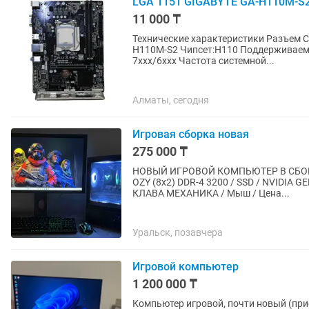
LGA 1151 GIGABYTE GA-H110M-S2
11 000 ₸
Технические характеристики Разъем CPU:LGA 1151 Производитель:GIGABYTE Модель:GA-
H110M-S2 Чипсет:H110 Поддерживаемые п
7xxx/6xxx Частота системной...
Алматы, сегодня
Игровая сборка новая
275 000 ₸
НОВЫЙ ИГРОВОЙ КОМПЬЮТЕР В СБОРЕ 💪
OZY (8x2) DDR-4 3200 / SSD / NVIDIA 
КЛАВА МЕХАНИКА / Мыш / Цена...
Уральск, позавчера
Игровой компьютер
1 200 000 ₸
Компьютер игровой, почти новый (приобрел в январе 20