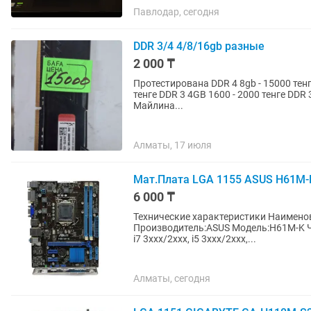
Павлодар, сегодня
DDR 3/4 4/8/16gb разные
2 000 ₸
Протестирована DDR 4 8gb - 15000 тенге fury DDR 4 16GB - 25000 тенге DDR 4 4GB 2133 - 7000
тенге DDR 3 4GB 1600 - 2000 тенге DDR 
Майлина...
Алматы, 17 июля
Мат.Плата LGA 1155 ASUS H61M-
6 000 ₸
Технические характеристики Наименование:Мат.Плата Разъем CPU:LGA 1155
Производитель:ASUS Модель:H61M-K Чи
i7 3xxx/2хxx, i5 3xxx/2хxx,...
Алматы, сегодня