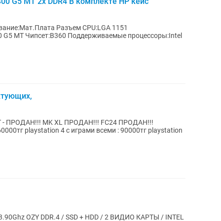
400 G5 MT 2x DDR4 В комплекте HP кейс
0 G5 MT Чипсет:B360 Поддерживаемые процессоры:Intel
ктующих,
 - ПРОДАН!!! MK XL ПРОДАН!!! FC24 ПРОДАН!!!
 3.90Ghz OZY DDR.4 / SSD + HDD / 2 ВИДИО КАРТЫ / INTEL