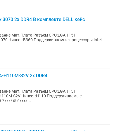
x 3070 2x DDR4 В комплекте DELL кейс
3070 Чипсет:B360 Поддерживаемые процессоры:Intel
A-H110M-S2V 2x DDR4
H110M-S2V Чипсет:H110 Поддерживаемые
 7xxx/ i5 6xxx/...