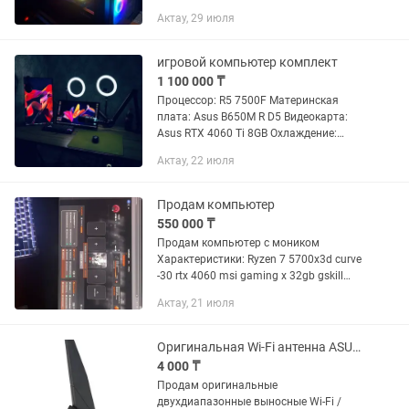
коробки, чеки всё есть Характеристики:
Актау, 29 июля
Материнская плата MSI MAG Z690
TOMAHAWK WIFI Процессор Intel Core...
игровой компьютер комплект
1 100 000 ₸
Процессор: R5 7500F Материнская
плата: Asus B650M R D5 Видеокарта:
Asus RTX 4060 Ti 8GB Охлаждение:
DeenceeL AG400 ARGB SSD: Kingston
Актау, 22 июля
NV3 1TB M2 Оперативная память: King
Bank DDR5 32GB (2x16GB) 6000...
Продам компьютер
550 000 ₸
Продам компьютер с моником
Характеристики: Ryzen 7 5700x3d curve
-30 rtx 4060 msi gaming x 32gb gskill
3622.. [xmp], на фото ужаты тайминги
Актау, 21 июля
3200 на 16 17 17 (чипы - hynix) asus
prime b550...
Оригинальная Wi-Fi антенна ASUS 2T2R (ROG / TUF) Новая
4 000 ₸
Продам оригинальные
двухдиапазонные выносные Wi-Fi /