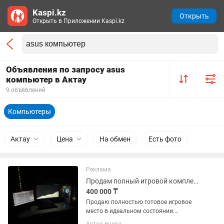
Kaspi.kz
Открыть
Открыть в Приложении Kaspi.kz
Объявления по запросу asus
компьютер в Актау
9 объявлений
Компьютеры
Актау
Цена
На обмен
Есть фото
Реклама
Продам полный игровой комплект (SETUP) RTX 4060 i5-12400F 32 ГБ DD
400 000 ₸
Продаю полностью готовое игровое
место в идеальном состоянии.
Отличный вариант для игр, учебы,