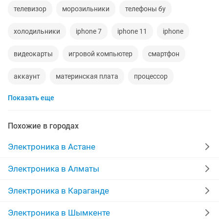
телевизор
морозильники
телефоны бу
холодильники
iphone 7
iphone 11
iphone
видеокарты
игровой компьютер
смартфон
аккаунт
материнская плата
процессор
Показать еще
playstation
стиральная машина
наушники
обмен
ddr2
gtx
macbook
пылесос
Похожие в городах
колонки
радиодетали
ремонт холодильников
Электроника в Астане
сабвуфер
iphone 6
кислородный концентратор
Электроника в Алматы
Электроника в Караганде
Электроника в Шымкенте