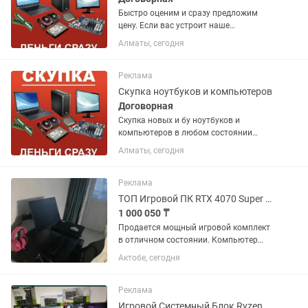
Быстро оценим и сразу предложим
цену. Если вас устроит наше
предложение, вы получите деньги в
Алматы, сегодня
день обращения. Покупаем: Ноутбуки
любых производителей Компьютеры и
системные блоки Мониторы ...
Реклама
Скупка ноутбуков и компьютеров
Договорная
Скупка новых и бу ноутбуков и
компьютеров в любом состоянии
также выкуп игровых приставок PS4,
Алматы, сегодня
PS5, X-Box, Nintendo, телевизоров и
многое другое. Обращайтесь оценка и
предводительно высылайте фото и...
Реклама
ТОП Игровой ПК RTX 4070 Super ASUS 380Hz Logitech Andaseat
1 000 050 ₸
Продается мощный игровой комплект
в отличном состоянии. Компьютер
использовался аккуратно, без
Актобе, сегодня
майнинга, без перегревов и каких-либо
технических проблем. Подойдет как
для современных игр на...
Реклама
Игровой Системный Блок Ryzen 5 3600 / RX570 8GB / 16GB DDR4 / SSD NVMe