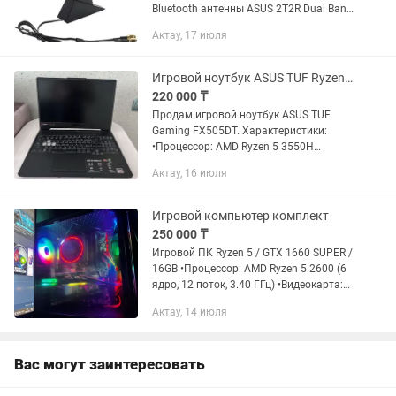
Bluetooth антенны ASUS 2T2R Dual Band
Moving Antenna. Абсолютно новые, в
Актау, 17 июля
заводских пакетах. Шли в комплекте с
топовыми материнскими платами
ASUS...
Игровой ноутбук ASUS TUF Ryzen 5 / GTX 1650 4GB / SSD 512GB
220 000 ₸
Продам игровой ноутбук ASUS TUF
Gaming FX505DT. Характеристики:
•Процессор: AMD Ryzen 5 3550H
•Видеокарта: NVIDIA GeForce GTX 1650
Актау, 16 июля
4GB •Оперативная память: 8 GB DDR4
•Накопитель: SSD 512...
Игровой компьютер комплект
250 000 ₸
Игровой ПК Ryzen 5 / GTX 1660 SUPER /
16GB •Процессор: AMD Ryzen 5 2600 (6
ядро, 12 поток, 3.40 ГГц) •Видеокарта:
GTX 1660 SUPER 6GB •Оперативная
Актау, 14 июля
память: 16GB DDR4 •Накопитель: SSD
128Gb, HDD...
Вас могут заинтересовать