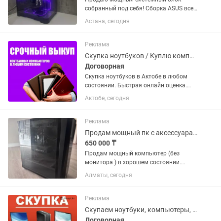
собранный под себя! Сборка ASUS все
девайсы топовые для онлайн игр и
Астана, сегодня
всех проходимых. Если покупаете
системный блок к бонусу даю...
Реклама
Скупка ноутбуков / Куплю компьютер
Договорная
Скупка ноутбуков в Актобе в любом
состоянии. Быстрая онлайн оценка.
Выплатим быстро. Удобно!
Актобе, сегодня
Оперативно! Принимаем от 2012 года
выпуска ноутбуки. Также берем
нерабочие, сломанные и не
Реклама
включающие...
Продам мощный пк с аксессуарами
650 000 ₸
Продам мощный компьютер (без
монитора ) в хорошем состоянии.
Подойдет для современных игр,
Алматы, сегодня
работы, программирования, монтажа
видео и других ресурсоемких задач.
Характеристики: Процессор: Intel...
Реклама
Скупаем ноутбуки, компьютеры, телефоны и игровые приставки.
Договорная