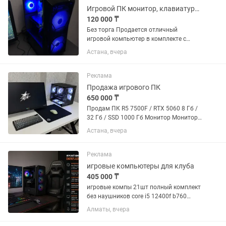
Игровой ПК монитор, клавиатура и мышь i5/RX580/SSD. Торга нет
120 000 ₸
Без торга Продается отличный
игровой компьютер в комплекте с
монитором, клавиатурой и мышью
Астана, вчера
Сбалансированная сборка для
комфортного гейминга FullHD и
повседневной работы. Полностью
Реклама
обслужен —...
Продажа игрового ПК
650 000 ₸
Продам ПК R5 7500F / RTX 5060 8 Гб /
32 Гб / SSD 1000 Гб Монитор Монитор
27" ASUS TUF Gaming VG279QM5A
Астана, вчера
240hz черный Мышка Мышь LAMZU
Atlantis OG V2 PRO, Клавиатура
Клавиатура AULA F75...
Реклама
игровые компьютеры для клуба
405 000 ₸
игровые компы 21шт полный комплект
без наушников core i5 12400f b760
gigabyte 2.5 lan ozu hyper x 16gb ddr4
Алматы, вчера
3200 видеокарта rtx 4060 8gb блок
600ватт кресло dx racer prince монитор