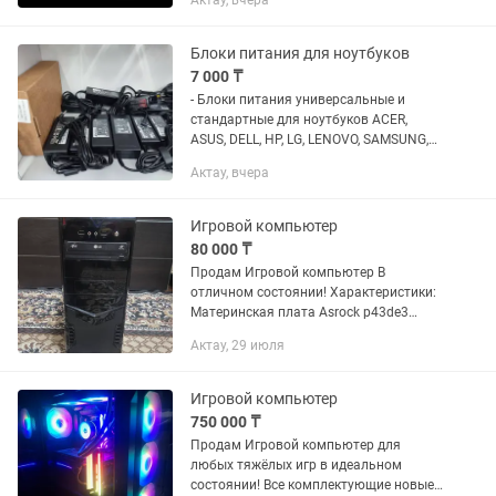
Актау, вчера
программирования, монтажа,
стриминга и работы. Ничего докупать
не нужно — подключил и пользуйся.
Блоки питания для ноутбуков
Все с...
7 000 ₸
- Блоки питания универсальные и
стандартные для ноутбуков ACER,
ASUS, DELL, HP, LG, LENOVO, SAMSUNG,
SONY, TOSHIBA - Блоки питания для
Актау, вчера
мониторов - Шнуры питания к блокам
питания, ПК и UPS Также в...
Игровой компьютер
80 000 ₸
Продам Игровой компьютер В
отличном состоянии! Характеристики:
Материнская плата Asrock p43de3
Процессор Intel core quad Q9550
Актау, 29 июля
2.83GHz Оперативная память 16Gb
1333MHz Видеокарта Asus GTX 960
4Gb...
Игровой компьютер
750 000 ₸
Продам Игровой компьютер для
любых тяжёлых игр в идеальном
состоянии! Все комплектующие новые