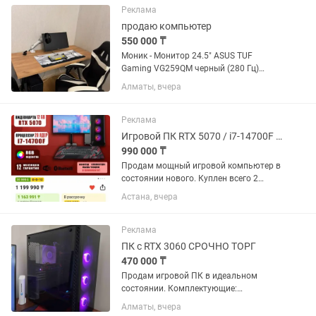
asus 25 280hz на...
Реклама
продаю компьютер
550 000 ₸
Моник - Монитор 24.5" ASUS TUF
Gaming VG259QM черный (280 Гц)
Процессор - Intel Core I5-12400F
Алматы, вчера
Видеокарта - Gainward RTX. 4060
PYTHON II 8 GB Наушники - Logitech
G435 черный Мышь - MCHOSE A7 Pro...
Реклама
Игровой ПК RTX 5070 / i7-14700F / 32GB DDR5 / 1TB SSD Монитор 280 Гц
990 000 ₸
Продам мощный игровой компьютер в
состоянии нового. Куплен всего 2
месяца назад за 1 119 990 тг.
Астана, вчера
Использовался аккуратно, без
ремонтов и разгона. Любые проверки
приветствуются. Характеристики: ...
Реклама
ПК с RTX 3060 СРОЧНО ТОРГ
470 000 ₸
Продам игровой ПК в идеальном
состоянии. Комплектующие:
Видеокарта Asus RTX 3060 dual OC
Алматы, вчера
Edition 12GB Материнская плата