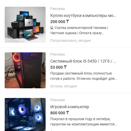
Реклама
Куплю ноутбуки компьютеры мониторы видеокарты LCD TV
200 000 ₸
💻 Скупка компьютерной техники |
Честная оценка | Оплата сразу
Петропавловск | Покупаем быстро и
Петропавловск, сегодня
выгодно 🤔 Хотите продать ноутбук,
компьютер или технику? Не тратьте
время на долгие переговоры —...
Реклама
Системный блок i5-3450 / 12Гб / SSD 256 Гб / 550Вт БП
53 000 ₸
Продам системный блок, полностью
готов к работе. Отлично подойдет для
учебы, офиса, интернета, просмотра
Астана, сегодня
фильмов, программирования,
Photoshop, AutoCAD, монтажа видео в
Full HD и нетребовательных игр....
Реклама
Игровой компьютер
800 000 ₸
Покупал в прошлом году в октябре,
гарантии на комплектующие имеются
Так же в цену входит Монитор Asus TUF