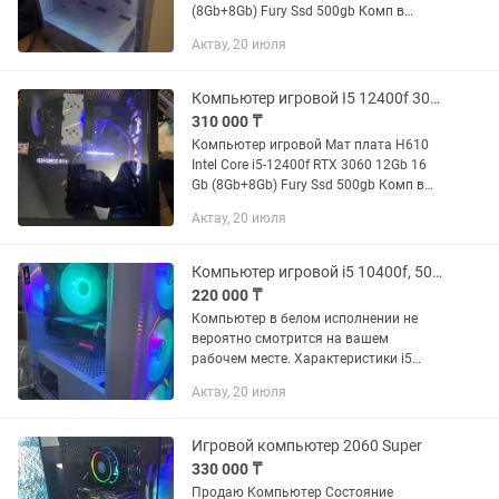
(8Gb+8Gb) Fury Ssd 500gb Комп в
идеальном состоянии Тащит любые
Актау, 20 июля
игры без проблем
Компьютер игровой I5 12400f 3060 12gb ssd 500 16 озу
310 000 ₸
Компьютер игровой Мат плата H610
Intel Core i5-12400f RTX 3060 12Gb 16
Gb (8Gb+8Gb) Fury Ssd 500gb Комп в
идеальном состоянии Тащит любые
Актау, 20 июля
игры без проблем
Компьютер игровой i5 10400f, 500ссд ,16озу, б560мат. Плата, 1660 super
220 000 ₸
Компьютер в белом исполнении не
вероятно смотрится на вашем
рабочем месте. Характеристики i5
10400f, Башня кулер 16 gb озу 512 ссд
Актау, 20 июля
Блок питания 600в Видеокарта
1660super Корпус белый с ргб...
Игровой компьютер 2060 Super
330 000 ₸
Продаю Компьютер Состояние