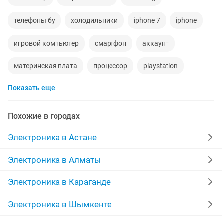
телефоны бу
холодильники
iphone 7
iphone
игровой компьютер
смартфон
аккаунт
материнская плата
процессор
playstation
Показать еще
стиральная машина
наушники
обмен
ddr2
gtx
macbook
пылесос
колонки
Похожие в городах
радиодетали
ремонт холодильников
сабвуфер
Электроника в Астане
iphone 6
кислородный концентратор
Электроника в Алматы
Электроника в Караганде
Электроника в Шымкенте