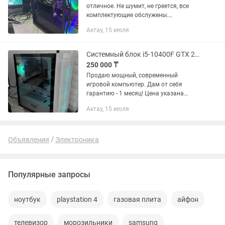
отличное. Не шумит, не греется, все
комплектующие обслужены.
Полностью готов к новому владельцу.
Актау, 15 июля
Компьютер тянет игры без проблем,
подходит для стримов, работы с
видео,...
Системный блок i5-10400F GTX 2060 Super
250 000 ₸
Продаю мощный, современный
игровой компьютер. Дам от себя
гарантию - 1 месяц! Цена указана
только за системный блок. Монитор,
Актау, 15 июля
клавиатуру и мышку можно купить
дополнительно. Практически все...
Объявления
Электроника
Популярные запросы
ноутбук
playstation 4
газовая плита
айфон
телевизор
морозильники
samsung