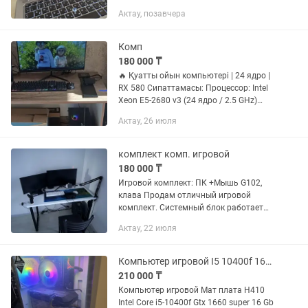
Видеокарта AMD Radeon 4 gb Ssd диск
Актау, позавчера
240 гб от Kingston Все чисто работает
не лагает Батарейка...
Комп
180 000 ₸
🔥 Қуатты ойын компьютері | 24 ядро |
RX 580 Сипаттамасы: Процессор: Intel
Xeon E5-2680 v3 (24 ядро / 2.5 GHz)
Видеокарта: AMD Radeon RX 580
Актау, 26 июля
2048SP (4/8 GB) Жедел жад (RAM): 16
GB Windows:...
комплект комп. игровой
180 000 ₸
Игровой комплект: ПК +Мышь G102,
клава Продам отличный игровой
комплект. Системный блок работает
четко, Тянет CS2, Dota 2, GTA V, Valorant.
Актау, 22 июля
Коврик в подарок. Характеристики ПК:
Процессор: Intel...
Компьютер игровой I5 10400f 1660 super ssd 500 16 озу
210 000 ₸
Компьютер игровой Мат плата H410
Intel Core i5-10400f Gtx 1660 super 16 Gb