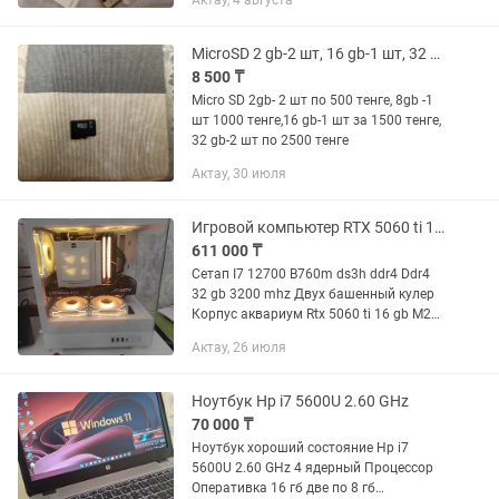
Актау, 4 августа
Есть:адаптер, чехол (с коробками, с
документами) состояние отлично...
MicroSD 2 gb-2 шт, 16 gb-1 шт, 32 gb-2шт
8 500 ₸
Micro SD 2gb- 2 шт по 500 тенге, 8gb -1
шт 1000 тенге,16 gb-1 шт за 1500 тенге,
32 gb-2 шт по 2500 тенге
Актау, 30 июля
Игровой компьютер RTX 5060 ti 16 gb
611 000 ₸
Сетап I7 12700 B760m ds3h ddr4 Ddr4
32 gb 3200 mhz Двух башенный кулер
Корпус аквариум Rtx 5060 ti 16 gb M2
ssd 256 gb здоровье 100% M2 ssd 1 tb
Актау, 26 июля
здоровье 100% 650w bronze Wi-fi
Monitor 165hz...
Ноутбук Hp i7 5600U 2.60 GHz
70 000 ₸
Ноутбук хороший состояние Hp i7
5600U 2.60 GHz 4 ядерный Процессор
Оперативка 16 гб две по 8 гб