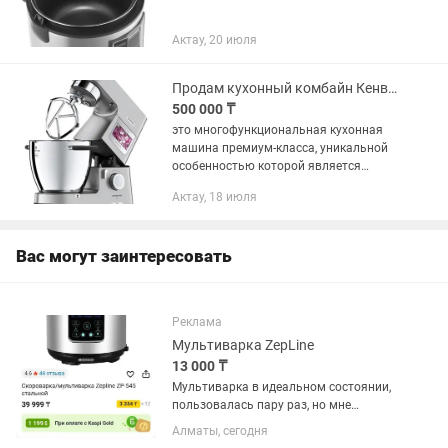
Актау, 20 июля
Продам кухонный комбайн Кенвуд
500 000 ₸
это многофункциональная кухонная
машина премиум-класса, уникальной
особенностью которой является
встроенный индукционный нагрев
Актау, 18 июля
прямо в чаше в диапазоне от 20 до 180
°C. Она совмещает в себе функции...
Вас могут заинтересовать
Реклама
Мультиварка ZepLine
13 000 ₸
Мультиварка в идеальном состоянии,
пользовалась пару раз, но мне
привычнее по старинке все готовить,
Алматы, сегодня
поэтому продаю. Коробку не