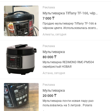
сохранила, цена на каспи сейчас 40000
тг, свою продам за 13 000 🤗 Вот...
Реклама
Мультиварка Tiffany TF-166, чёрная
7 000 ₸
Продаю мультиварку Tiffany TF-166 в
чёрном цвете. Использовалась всего
около месяца и не каждый день,
Алматы, сегодня
поэтому сама мультиварка в хорошем
состоянии. ✅ 12 программ
приготовления ✅ Варка, жарка,...
Реклама
Мультиварка
80 000 ₸
Мультиварка REDMOND RMC-PM504
серебристый НОВАЯ
Астана, сегодня
Реклама
Мультиварка
20 000 ₸
Мультиварка почти новая пару раз
пользовались на 5 литров . Polaris