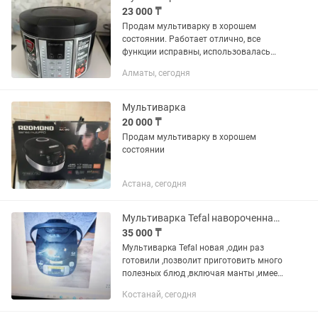
23 000 ₸
Продам мультиварку в хорошем
состоянии. Работает отлично, все
функции исправны, использовалась
аккуратно. Подойдёт для удобного и
Алматы, сегодня
быстрого приготовления разных блюд.
Мультиварка
20 000 ₸
Продам мультиварку в хорошем
состоянии
Астана, сегодня
Мультиварка Tefal навороченная возм обмен на Huaway GT 5
35 000 ₸
Мультиварка Tefal новая ,один раз
готовили ,позволит приготовить много
полезных блюд ,включая манты ,имеет
множество програм которые позволят
Костанай, сегодня
сократить время приготовления
,полная комплектация,торга...