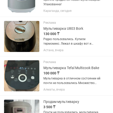
Упакованна!
Караганда, сегодня
Реклама
Мультиварка U803 Bork
130 000 ₸
Редко пользовались. Купили
термомикс. Лежал в шкафу вот и
продаем
Астана, вчера
Реклама
Мультиварка Tefal Multicook Bake
100 000 ₸
Мультиварка в отличном состоянии ей
почти не пользовались Множество
режимов и возможностей для готовки
Алматы, вчера
Продам мультиварку
3 500 ₸
Почти не пользовались, мультиварка