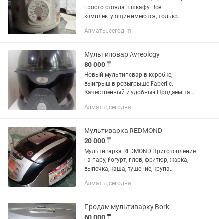
просто стояла в шкафу. Все
комплектующие имеются, только
самовывоз с Гоголя-Абдуллиных
Алматы, сегодня
Мультиповар Avreology
80 000 ₸
Новый мультиповар в коробке,
выигрыш в розыгрыше Faberlic.
Качественный и удобный.Продаем так
как есть Bosh.
Алматы, сегодня
Мультиварка REDMOND
20 000 ₸
Мультиварка REDMOND Приготовление
на пару, йогурт, плов, фритюр, жарка,
выпечка, каша, тушение, крупа
Количество автоматических программ
Алматы, сегодня
16 Отложенный старт Максимальное
время установки таймера 24...
Продам мультиварку Bork
60 000 ₸