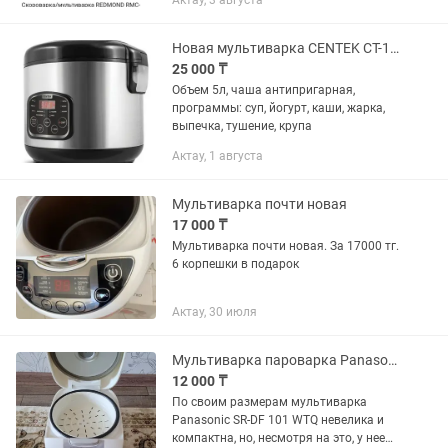
Актау, 3 августа
Новая мультиварка CENTEK CT-1490 серебристый, черный
25 000 ₸
Объем 5л, чаша антипригарная,
программы: суп, йогурт, каши, жарка,
выпечка, тушение, крупа
Актау, 1 августа
Мультиварка почти новая
17 000 ₸
Мультиварка почти новая. За 17000 тг.
6 корпешки в подарок
Актау, 30 июля
Мультиварка пароварка Panasonic SR-DF 101 WTQ
12 000 ₸
По своим размерам мультиварка
Panasonic SR-DF 101 WTQ невелика и
компактна, но, несмотря на это, у нее