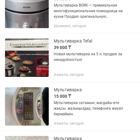
Мультиварка BORK — премиальная
многофункциональная помощница на
кухне Продаю оригинальную
мультиварку BORK в отличном
Шымкент, сегодня
рабочем состоянии. Надежная техника
премиум-класса с качественной чашей
и большим...
Мультиварка Tefal
39 000 ₸
Новая мультиварка на 5 л, продаю за
ненадобностью
Алматы, сегодня
Мультиварка
15 000 ₸
Мультиварка сатамын, жағдайы өте
жақсы. жазыңыздар, телефонға жауап
бермеймін.
Алматы, сегодня
Мультиварка