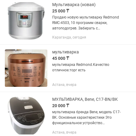
Мультиварка (новая)
25 000 ₸
Продаю новую мультиварку Redmond
RMC-4503, 10 программ сварки,
автоподогрев. Забирать с
Пришахтинска (возможна доставка за
Караганда, сегодня
небольшую доплату).
мультиварка
45 000 ₸
мультиварка Redmond.Качество
отличное.торг есть
Астана, вчера
МУЛЬТИВАРКА, Bene, C17-BN/BK
20 000 ₸
мультиварка бренда Bene, модель C17-
BK. Основные характеристики Это
функциональное устройство
мощностью 860 Вт с вместительной
Астана, вчера
чашей на 5 литров. Программы: