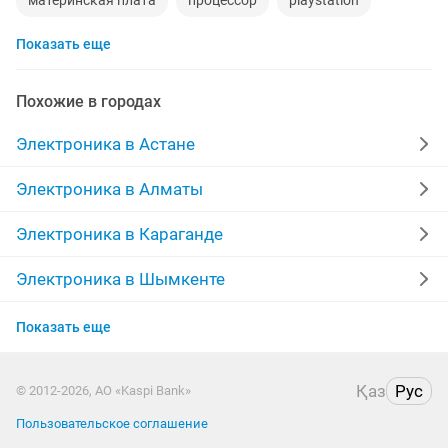
материнская плата
процессор
playstation
Показать еще
стиральная машина
apple watch
наушники
обмен
ddr2
gtx
macbook
пылесос
Похожие в городах
колонки
радиодетали
ремонт холодильников
Электроника в Астане
сабвуфер
iphone 6
кислородный концентратор
Электроника в Алматы
Электроника в Караганде
Электроника в Шымкенте
Электроника в Усть-Каменогорске
Показать еще
Электроника в Актобе
Қаз
Рус
© 2012-2026, АО «Kaspi Bank»
Электроника в Костанае
Пользовательское соглашение