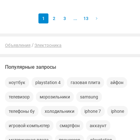
Встроено 25 автоматических
программ...
1
2
3
...
13
Объявления
Электроника
Популярные запросы
ноутбук
playstation 4
газовая плита
айфон
телевизор
морозильники
samsung
телефоны бу
холодильники
iphone 7
iphone
игровой компьютер
смартфон
аккаунт