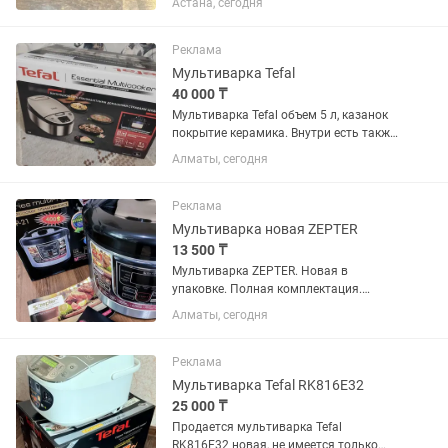
Астана, сегодня
Реклама
Мультиварка Tefal
40 000 ₸
Мультиварка Tefal объем 5 л, казанок
покрытие керамика. Внутри есть также
пароварка мерный стаканчик и
Алматы, сегодня
лопатка. Можно варить , парить,
жарить и печь.Мультиварка новая .
Разумный торг
Реклама
Мультиварка новая ZEPTER
13 500 ₸
Мультиварка ZEPTER. Новая в
упаковке. Полная комплектация.
Объем 6л. 21 программа. Мощность
Алматы, сегодня
900Вт. Покрытие чаши Тефлоновое.
Таймер.Проста и легка в пользовании.
Программы:...
Реклама
Мультиварка Tefal RK816E32
25 000 ₸
Продается мультиварка Tefal
RK816E32 новая, не имеется только