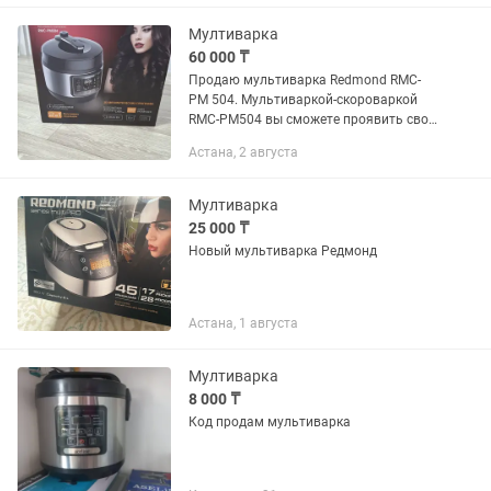
Мултиварка
60 000 ₸
Продаю мультиварка Redmond RMC-
PM 504. Мультиваркой-скороваркой
RMC-PM504 вы сможете проявить свое
кулинарное мастерство и легко
Астана, 2 августа
придерживаться здорового питания
без больших затрат времени и
усилий....
Мултиварка
25 000 ₸
Новый мультиварка Редмонд
Астана, 1 августа
Мултиварка
8 000 ₸
Код продам мультиварка