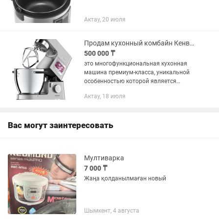
Актау, 20 июля
Продам кухонный комбайн Кенвуд
500 000 ₸
это многофункциональная кухонная
машина премиум-класса, уникальной
особенностью которой является
встроенный индукционный нагрев
Актау, 18 июля
прямо в чаше в диапазоне от 20 до 180
°C. Она совмещает в себе функции...
Вас могут заинтересовать
Мултиварка
7 000 ₸
Жаңа қолданылмаған новый
Шымкент, 4 августа