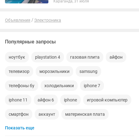
Караганда, 31 июля
Объявления
Электроника
Популярные запросы
ноутбук
playstation 4
газовая плита
айфон
телевизор
морозильники
samsung
телефоны бу
холодильники
iphone 7
iphone 11
айфон 6
iphone
игровой компьютер
смартфон
аккаунт
материнская плата
Показать еще
процессор
playstation
стиральная машина