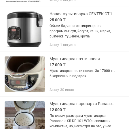
Актау, 3 августа
Новая мультиварка CENTEK CT-1490 серебристый, черный
25 000 ₸
Объем 5л, чаша антипригарная,
программы: суп, йогурт, каши, жарка,
выпечка, тушение, крупа
Актау, 1 августа
Мультиварка почти новая
17 000 ₸
Мультиварка почти новая. За 17000 тг.
6 корпешки в подарок
Актау, 30 июля
Мультиварка пароварка Panasonic SR-DF 101 WTQ
12 000 ₸
По своим размерам мультиварка
Panasonic SR-DF 101 WTQ невелика и
компактна, но, несмотря на это, у нее