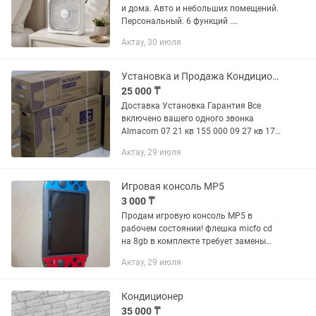
и дома. Авто и небольших помещений.
Персональный. 6 функций .
Улучшенные функции.
Актау, 30 июля
Установка и Продажа Кондиционер Almacom
25 000 ₸
Доставка Установка Гарантия Все
включено вашего одного звонка
Almacom 07 21 кв 155 000 09 27 кв 170
000 12 36 кв 200 000 18 54 кв 270 000
Актау, 29 июля
24 72 кв 360 000
Игровая консоль MP5
3 000 ₸
Продам игровую консоль MP5 в
рабочем состоянии! флешка micfo cd
на 8gb в комплекте требует замены
аккумулятора
Актау, 29 июля
Кондиционер
35 000 ₸