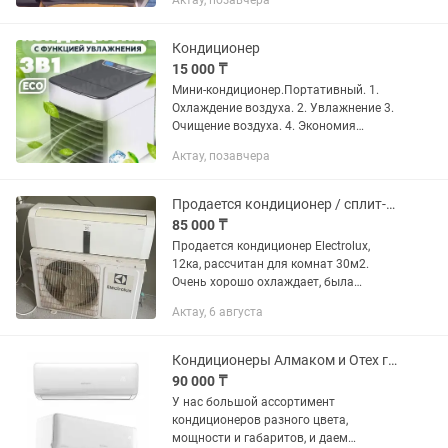
Актау, позавчера
Кондиционер
15 000 ₸
Мини-кондиционер.Портативный. 1.
Охлаждение воздуха. 2. Увлажнение 3.
Очищение воздуха. 4. Экономия
энергии Охлаждает 10-12м².
Актау, позавчера
Продается кондиционер / сплит-система
85 000 ₸
Продается кондиционер Electrolux,
12ка, рассчитан для комнат 30м2.
Очень хорошо охлаждает, была
сделана чистка в прошлом году, тогда
Актау, 6 августа
же фреон все проверили. Причина
продажи, делаем полный ремонт...
Кондиционеры Алмаком и Отех г.Актау
90 000 ₸
У нас большой ассортимент
кондиционеров разного цвета,
мощности и габаритов, и даем