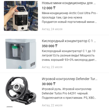
Новые мини кондиционеры для дома, офиса, авто бесплатная доставка
12 000 ₸
Мини-кондиционер Arctic Cool Ultra Pro -
прохлада там, где она нужна
Продается новый портативный мини-
кондиционер Arctic Cool Ultra Pro.
Актау, 24 июля
Отличное решение для дома, офиса,
рабочего стола, Автомобиля,...
Кислородный концентратор С 1 до 10 литров новый упаковке
350 000 ₸
Кислородный концентратор! С 1 до 10
литров! Есть разные виды! Мощность
очень хороший! 93+3% кислород дает
10 литровый! Возможно доставка.
Актау, 23 июля
Игровой контроллер Defender Turbo Pro 64291 черный. Игровой руль
30 000 ₸
Игровой руль. Игровой контроллер
Defender Turbo Pro 64291 черный.
Подключается к приставкам. PS, XBOX,
PC
Актау, 22 июля