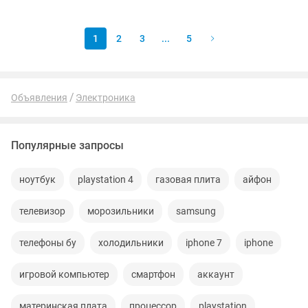
1
2
3
...
5
Объявления
Электроника
Популярные запросы
ноутбук
playstation 4
газовая плита
айфон
телевизор
морозильники
samsung
телефоны бу
холодильники
iphone 7
iphone
игровой компьютер
смартфон
аккаунт
материнская плата
процессор
playstation