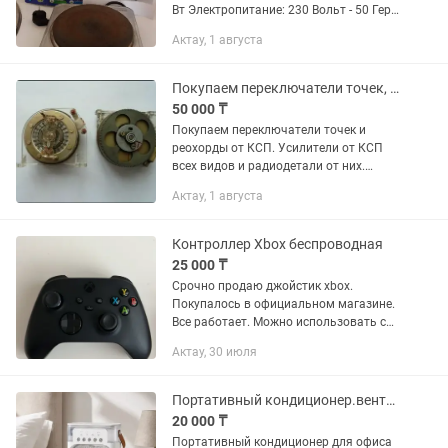
Вт Электропитание: 230 Вольт - 50 Герц
Размер: 20х20см Высота на ножках: 6
Актау, 1 августа
см Материал корпуса: нержавеющая
сталь Диаметр конфорки: 17...
Покупаем переключатели точек, реохорды и контакты от них.
50 000 ₸
Покупаем переключатели точек и
реохорды от КСП. Усилители от КСП
всех видов и радиодетали от них.
Контакты от реохорды. Звоните или
Актау, 1 августа
пишите , отправляйте фото, наши
специалисты Вас...
Контроллер Xbox беспроводная
25 000 ₸
Срочно продаю джойстик xbox.
Покупалось в официальном магазине.
Все работает. Можно использовать с
ПК (Фифа, и др игры). Пользовался не
Актау, 30 июля
долго.
Портативный кондиционер.вентилятор с функцией увлажнения и охлаждения.
20 000 ₸
Портативный кондиционер для офиса