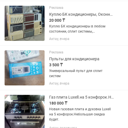
Реклама
Куплю БК кондиционеры, Оконные, Сплит системы, Кондиционеры.
20 000 ₸
Куплю БК кондиционеры в любом
состоянии, сплит системы,
кондиционеры, наружные блоки.
Актау, вчера
Самовывоз! Цена зависит от модели
БК 8-20 тысяч тенге. Сплит системы от
4 до 25 тысяч комплект. Можете
Реклама
присылать...
Пульты для кондиционера
3 500 ₸
Универсальный пульт для сплит
систем
Актау, вчера
Газ плита Luxell.на 5 конфорок.Новая!!!
180 000 ₸
Новая газовая плита и духовка Luxell
на 5 конфорок.Небольшая скидка
будет.