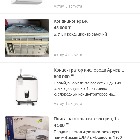
гарантию качества. - Так же продаем
Актау, 5 августа
любую климатическую технику такую
как промышленный,
полупромышленный и...
Кондиционер БК
45 000 ₸
Б/У БК кондиционер рабочий
Актау, 4 августа
Концентратор кислорода Армед 8F-5AW
500 000 ₸
Новый, в комплекте все есть. Один из
самых доступных 5-литровых
кислородных концентраторов на
рынке. Популярен среди медицинских
Актау, 1 августа
учреждений и предназначен для
помощи при лечении сложных
заболеваний...
Плита настольная электрич, 1 конфорка 17см, 1800 Вт
4 500 ₸
Продаю настольную электрическую
плиту фирмы LUMME Мощность: 1800