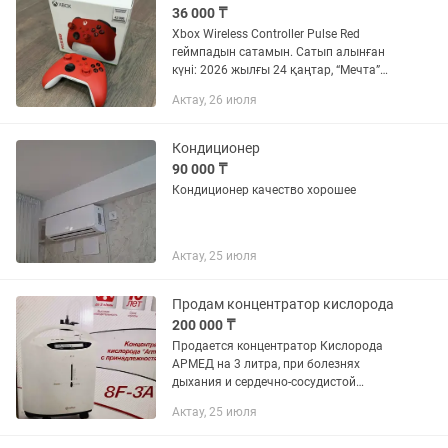
36 000 ₸
Xbox Wireless Controller Pulse Red
геймпадын сатамын. Сатып алынған
күні: 2026 жылғы 24 қаңтар, “Мечта”
дүкені. Сатып алынған бағасы: ₸42 990.
Актау, 26 июля
Сатып алған себебім: Қызға It Takes
Two ойынын өту үшін...
Кондиционер
90 000 ₸
Кондиционер качество хорошее
Актау, 25 июля
Продам концентратор кислорода
200 000 ₸
Продается концентратор Кислорода
АРМЕД на 3 литра, при болезнях
дыхания и сердечно-сосудистой
системы , также можно делать
Актау, 25 июля
кислородные коктейли