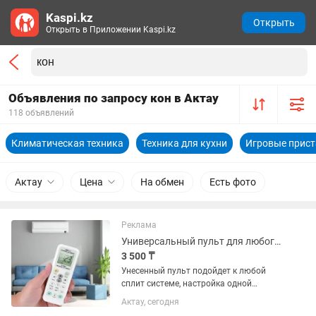
Kaspi.kz
Открыть
Открыть в Приложении Kaspi.kz
Объявления по запросу кон в Актау
118 объявлений
Климатическая техника
Техника для кухни
Игровые прис
Актау
Цена
На обмен
Есть фото
Реклама
Универсальный пульт для любого кондиционера
3 500 ₸
Унесенный пульт подойдет к любой
сплит системе, настройка одной
кнопкой
Актау, сегодня