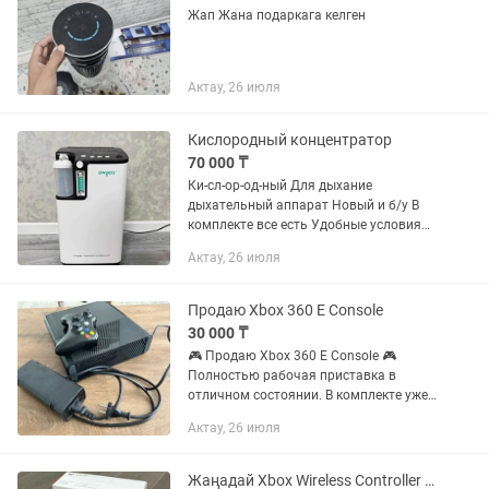
Жап Жана подаркага келген
Актау, 26 июля
Кислородный концентратор
70 000 ₸
Ки-сл-ор-од-ный Для дыхание
дыхательный аппарат Новый и б/у В
комплекте все есть Удобные условия
для покупки Много видов есть
Актау, 26 июля
Подробнее по телефону звоните Ко-нц-
ен-тр-ат-ор
Продаю Xbox 360 E Console
30 000 ₸
🎮 Продаю Xbox 360 E Console 🎮
Полностью рабочая приставка в
отличном состоянии. В комплекте уже
установлена игра Minecraft — любимая
Актау, 26 июля
игра детей и подростков. ✅ Все
работает без нареканий ✅ Хорошее...
Жаңадай Xbox Wireless Controller Pulse Red геймпады