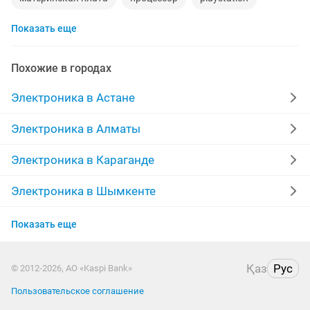
Показать еще
стиральная машина
наушники
обмен
ddr2
gtx
macbook
компьютер
пылесос
Похожие в городах
колонки
радиодетали
ремонт холодильников
Электроника в Астане
сабвуфер
iphone 6
кислородный концентратор
Электроника в Алматы
Электроника в Караганде
Электроника в Шымкенте
Электроника в Усть-Каменогорске
Показать еще
Электроника в Актобе
Қаз
Рус
© 2012-2026, АО «Kaspi Bank»
Электроника в Павлодаре
Пользовательское соглашение