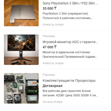
Sony Playstation 2 Slim / PS2 Slim серебристый
35 000 ₸
PlayStation 2 Slim (серебристая).
Полностью в рабочем состоянии,
диски читаются, всё проверено. В
Алматы, вчера
комплекте: •Консоль PS2 Slim •Два
оригинальных джойстика •Блок
питания •Оригинальный...
Реклама
Игровой монитор AOC с гарантией и доставкой
47 000 ₸
Монитор в идеальном состоянии
Оригинальный Проверенный годами
бренд Безрамочный Редкая матрица
Алматы, вчера
IPS ! Модель 24G2SP/BK Поверхность
матовая Диагональ 24 дюйма Частота
165 герц ! Яркость...
Реклама
Комплектующие пк Процессоры
Договорная
Все рабочее, дам гарантию Блоки
питания: 420Вт Цена 5000 500Вт 6 пин.
Цена 7000 550Вт Gamemax GP-550 6+2
Астана, вчера
6+2 пин Цена 15000 Корпус
компьютера Цена 500 за один корпус