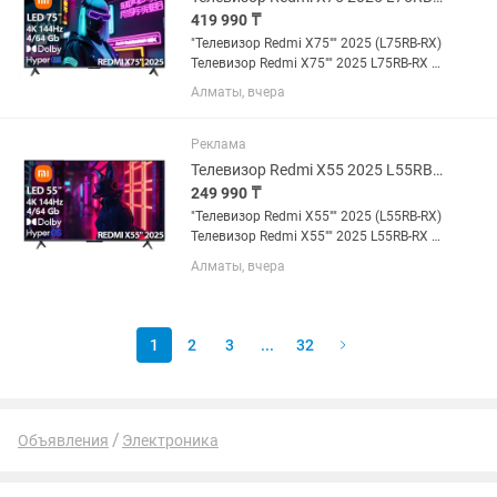
419 990 ₸
"Телевизор Redmi X75"" 2025 (L75RB-RX)
Телевизор Redmi X75"" 2025 L75RB-RX –
доступный вариант для тех, кто ищет
Алматы, вчера
качественное устройство и для
просмотра и для гейминга. Телевизор
обладает...
Реклама
Телевизор Redmi X55 2025 L55RB-RX [140см, 4K/144Hz, Direct LED 450Нит]
249 990 ₸
"Телевизор Redmi X55"" 2025 (L55RB-RX)
Телевизор Redmi X55"" 2025 L55RB-RX –
доступный вариант для тех, кто ищет
Алматы, вчера
качественное устройство и для
просмотра и для гейминга. Телевизор
обладает...
1
2
3
...
32
Объявления
Электроника