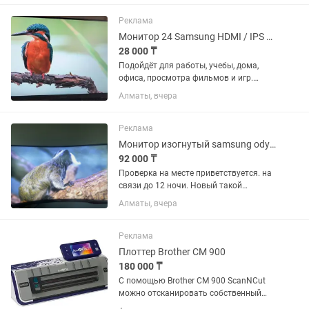
использованию. Все устройства в
отличном техническом...
Реклама
Монитор 24 Samsung HDMI / IPS / Full HD / Безрамочный
28 000 ₸
Подойдёт для работы, учебы, дома,
офиса, просмотра фильмов и игр.
Модель: S24R356FHI Характеристики: •
Алматы, вчера
Диагональ: 24 дюйма • Разрешение:
1920×1080 (Full HD) • Тип матрицы: IPS
• Частота обновления:...
Реклама
Монитор изогнутый samsung odyssey 165герц
92 000 ₸
Проверка на месте приветствуется. на
связи до 12 ночи. Новый такой
монитор обойдется от 250.000
Алматы, вчера
Гарантия 30 дней Монитор изогнутый
samsung odyssey 165герц Читайте
внимательно! Состояние...
Реклама
Плоттер Brother CM 900
180 000 ₸
С помощью Brother CM 900 ScanNCut
можно отсканировать собственный
рисунок, а затем сохранить его как