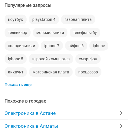
Популярные запросы
ноутбук
playstation 4
газовая плита
телевизор
морозильники
телефоны бу
холодильники
iphone 7
айфон 6
iphone
iphone 5
игровой компьютер
смартфон
аккаунт
материнская плата
процессор
Показать еще
playstation
стиральная машина
наушники
обмен
ddr2
айфон
macbook
gtx
Похожие в городах
пылесос
колонки
радиодетали
Электроника в Астане
ремонт холодильников
сабвуфер
iphone 6
Электроника в Алматы