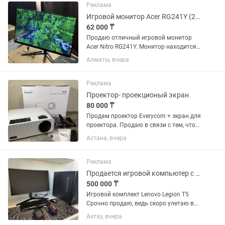
Накопители: SSD 30Gb Цена...
Реклама
Игровой монитор Acer RG241Y (23.8, IPS, 165 Гц) Отличное состояние
62 000 ₸
Продаю отличный игровой монитор
Acer Nitro RG241Y. Монитор находится
в идеальном техническом и внешнем
Алматы, вчера
состоянии. Использовался очень
бережно. Благодаря IPS-матрице и
высокой частоте обновления, он...
Реклама
Проектор- проекционый экран
80 000 ₸
Продам проектор Everycom + экран для
проектора. Продаю в связи с тем, что
практически не пользуюсь. Включал 2
Астана, вчера
раза. Всё полностью исправно,
работает без нареканий. Отличный
вариант для домашнего...
Реклама
Продается игровой компьютер с полным комплектом
500 000 ₸
Игровой комплект Lenovo Legion T5
Срочно продаю, ведь скоро улетаю в
другой город! Продается полный
Актау, вчера
игровой комплект, полностью готов к