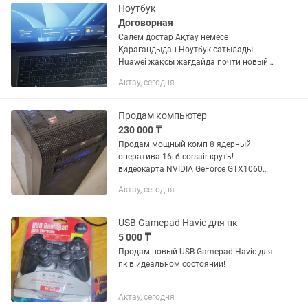
колесика), теперь работает идеально....
Ноутбук
Договорная
Салем достар Ақтау немесе
Қарағандыдан Ноутбук сатылады
Huawei жақсы жағдайда почти новый
ремонт болмаған бағасын келісеміз,
Актау, сегодня
дұрыс қолданылмады сабаққа алынды
тек✨🥰
Продам компьютер
230 000 ₸
Продам мощный комп 8 ядерный
оператива 16гб corsair круть!
видеокарта NVIDIA GeForce GTX1060
тема! 6GB, жёсткий SSD 250гб пушка !
Актау, сегодня
корпус бомба только 1 корпус брал за
триста долларов даже сеточки...
USB Gamepad Havic для пк
5 000 ₸
Продам новый USB Gamepad Havic для
пк в идеальном состоянии!
Актау, сегодня