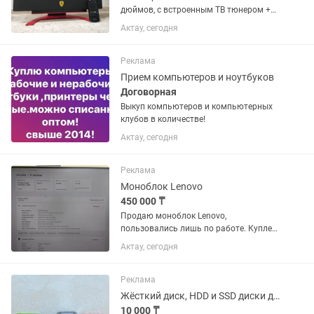
дюймов, с встроенным ТВ тюнером +
пульт. Можно смотреть кабельное ТВ и
Актау, сегодня
подключать приставки. Для
любителей олдскула, под интерьер.
Описание характеристики ищите в...
Реклама
Прием компьютеров и ноутбуков
Договорная
Выкуп компьютеров и компьютерных
клубов в количестве!
Актау, сегодня
Реклама
Моноблок Lenovo
450 000 ₸
Продаю моноблок Lenovo,
пользовались лишь по работе. Куплен
2023 году в хорошем состоянии.
Актау, сегодня
Процессор: Intel Core i3-1220P (12-е
поколение).
Реклама
Жёсткий диск, HDD и SSD диски для компьютера и ноутбука, Новые
10 000 ₸