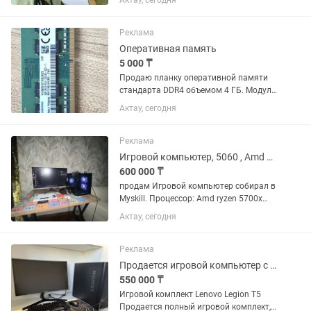
Актау, сегодня
без перегревов, использовался с
хорошим охлаждением. Без разгона.
Причина продажи — обновился на...
Реклама
Оперативная память
5 000 ₸
Продаю планку оперативной памяти
стандарта DDR4 объемом 4 ГБ. Модуль
оригинальный, стоял в ноутбуке
Актау, сегодня
Lenovo, работает без нареканий (снят
при апгрейде). Характеристики: Объем:
4 ГБ Тип памяти: DDR4...
Реклама
Игровой компьютер, 5060 , Amd 5700x
600 000 ₸
продам Игровой компьютер собирал в
Myskill. Процессор: Amd ryzen 5700x
Охлаждение: Pccooler paladin ex400S
Актау, сегодня
Оперативка: Kingstone fury beast 32g
DDR4 Мать: Gigabyte B550M aorus elite
Видеокарта:...
Реклама
Продается игровой компьютер с полным комплектом
550 000 ₸
Игровой комплект Lenovo Legion T5
Продается полный игровой комплект,