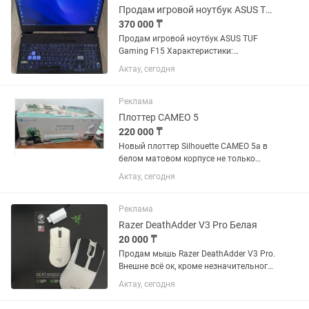
Продам игровой ноутбук ASUS TUF Gaming F15
370 000 ₸
Продам игровой ноутбук ASUS TUF
Gaming F15 Характеристики:
Процессор: Intel Core i5-11400H (11-е
Актау, сегодня
поколение, 6 ядер / 12 потоков)
Видеокарта: NVIDIA GeForce RTX 3050
(4 ГБ) Оперативная память: 24...
Реклама
Плоттер CAMEO 5
220 000 ₸
Новый плоттер Silhouette CAMEO 5а в
белом матовом корпусе не только
поднимет ваш бизнес на новый
Актау, сегодня
уровень, но также стильно впишется в
ваш интерьер. Плоттер прорезает
материалы шириной до 30.5 см и...
Реклама
Razer DeathAdder V3 Pro Белая
20 000 ₸
Продам мышь Razer DeathAdder V3 Pro.
Внешне всё ок, кроме незначительного
повреждения на нижней панели. В
Актау, сегодня
техническом плане был заменен
энкодер (механизм вращения