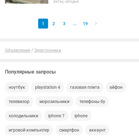
Актау, сегодня
раза, в хорошем состояние, еще есть
материалы все вместе отдам,...
1
2
3
...
19
Объявления
Электроника
Популярные запросы
ноутбук
playstation 4
газовая плита
айфон
телевизор
морозильники
телефоны бу
холодильники
iphone 7
iphone
игровой компьютер
смартфон
аккаунт