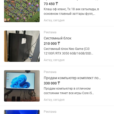
73 450 ₸
Клаш оф кланс, Тх 18 акк сатылады, в
основном главный заттары фулл,
защита фулл тек суперзаряд қалды,
Актау, сегодня
толық инфо керек болса жазыңдар,
Актау-Бейнеу қолма қол, оплата тек
Каспи
Реклама
Системный блок
210 000 ₸
Системный блок Neo Game (Ci3
12100F/RTX 3050 6GB/16GB/SSD
1TB/H610M/HUNTKEY GS450S) в очень
Актау, сегодня
хорошем состоянии. Пользовался
редко.
Реклама
Продам компьютер комплект полный
330 000 ₸
Продам компьютер в отличном
состоянии тянет все игры Core i5
11400f Rtx 3060 12gb Ssd 1 терабайт
Актау, сегодня
Оперативная память 16gb Монитор
samsung 144 герц Мышка attack shark
r1 Наушники беспроводные хайпер 2...
Реклама