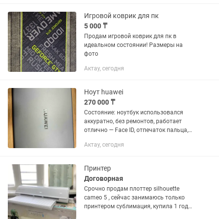
Игровой коврик для пк
5 000 ₸
Продам игровой коврик для пк в
идеальном состоянии! Размеры на
фото
Актау, сегодня
Ноут huawei
270 000 ₸
Состояние: ноутбук использовался
аккуратно, без ремонтов, работает
отлично — Face ID, отпечаток пальца,
звук, камера в порядке. На корпусе
Актау, сегодня
есть небольшая царапина, на экране в
чёрной рамке у камеры —...
Принтер
Договорная
Срочно продам плоттер silhouette
cameo 5 , сейчас занимаюсь только
принтером сублимация, купила 1 год
назад но пользовалась только 2-3