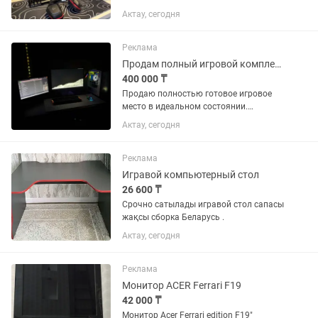
полностью готов к использованию. Все
Актау, сегодня
устройства в отличном техническом
состоянии, работают без нареканий.
Системный блок Lenovo...
Реклама
Продам полный игровой комплект (SETUP) RTX 4060 i5-12400F 32 ГБ DD
400 000 ₸
Продаю полностью готовое игровое
место в идеальном состоянии.
Отличный вариант для игр, учебы,
Актау, сегодня
программирования, монтажа,
стриминга и работы. Ничего докупать
не нужно — подключил и пользуйся.
Реклама
Все с...
Игравой компьютерный стол
26 600 ₸
Срочно сатылады игравой стол сапасы
жақсы сборка Беларусь .
Актау, сегодня
Реклама
Монитор ACER Ferrari F19
42 000 ₸
Монитор Acer Ferrari edition F19"