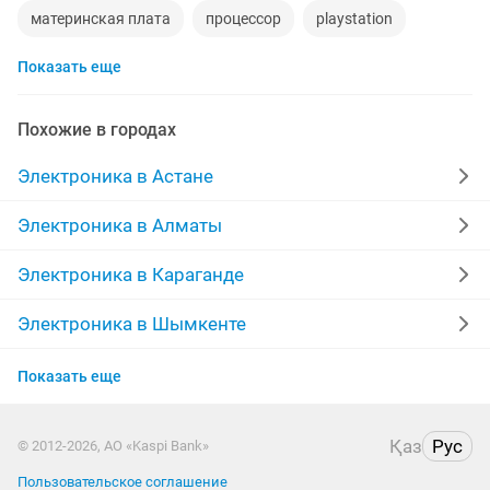
материнская плата
процессор
playstation
Показать еще
стиральная машина
айфон 7
наушники
обмен
ddr2
macbook
gtx
пылесос
Похожие в городах
geforce gtx
колонки
номер tele2
радиодетали
Электроника в Астане
ремонт холодильников
сабвуфер
iphone 6
Электроника в Алматы
кислородный концентратор
Электроника в Караганде
Электроника в Шымкенте
Электроника в Усть-Каменогорске
Показать еще
Электроника в Актобе
Қаз
Рус
© 2012-2026, АО «Kaspi Bank»
Электроника в Таразе
Пользовательское соглашение