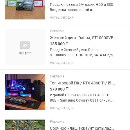
Продаю новые и б/у диски, HDD и SSD.
Все диски проверенный и
соответственно работоспособный! SSD
Актау, сегодня
диски Новые. SSD 256GB (Розничная
стоимость): 256Gb (10 штук) - 20000тг. -
HDD диски б/у. HDD 500...
Реклама
Жесткий диск, Dahua, ST10000VE000, HDD 10Tb, SATA 6Gb/s, 3.5
135 000 ₸
Продам Жесткий диск, Dahua,
ST10000VE000, HDD 10Tb, SATA 6Gb/s,
3.5". Новые в упаковке в количестве 35
Актау, сегодня
шт. В наличии в г.Актау. для серверов,
видеорегистраторов и тд.
Реклама
Топ игровой ПК / RTX 4060 Ti / i5-14600K / 32GB
570 000 ₸
Игровой ПК i5-14600K / RTX 4060 Ti
8GB + Samsung Odyssey G3 | Полный
комплект Мощный игровой комплект —
Актау, сегодня
сел и играй! Продаю свой компьютер,
собранный из качественных
комплектующих. Отлично подходит...
Реклама
Срочноо клаш аккаунт сатылады Тх 18 Игровые аккаунты Клаш оф кланс