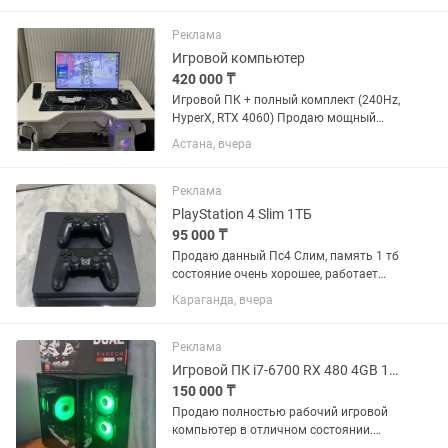
Характеристики: •Процессор: Intel Xeon
E5-2670 v2 (2.50...
Реклама
Игровой компьютер
420 000 ₸
Игровой ПК + полный комплект (240Hz,
HyperX, RTX 4060) Продаю мощный
игровой комплект, полностью готовый
Астана, вчера
к использованию — идеально подходит
как для киберспорта, так и для
современных...
Реклама
PlayStation 4 Slim 1ТБ
95 000 ₸
Продаю данный Пс4 Слим, память 1 тб
состояние очень хорошее, работает
идеально не сильно греется не сильно
Караганда, вчера
шумит, первый хозяин, продаю потому
что надоело. В комплекте есть Сама
приставка 2...
Реклама
Игровой ПК i7-6700 RX 480 4GB 16GB DDR4 SSD ARGB-подсветка
150 000 ₸
Продаю полностью рабочий игровой
компьютер в отличном состоянии.