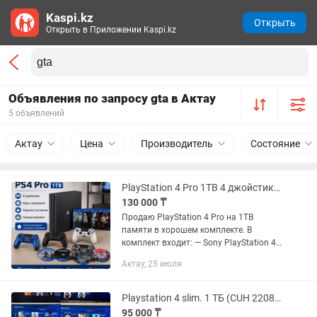
Kaspi.kz
Открыть
Открыть в Приложении Kaspi.kz
Объявления по запросу gta в Актау
5 объявлений
Актау
Цена
Производитель
Состояние
PlayStation 4 Pro 1TB 4 джойстика игры
130 000 ₸
Продаю PlayStation 4 Pro на 1TB
памяти в хорошем комплекте. В
комплект входит: — Sony PlayStation 4
Pro, память 1TB — 4 джойстика — Игры:
Актау, 25 июля
GTA 5, FIFA 26, FIFA 23, God of War, UFC 3
— Полностью...
Playstation 4 slim. 1 ТБ (CUH 2208B) в идеальном состоянии
95 000 ₸