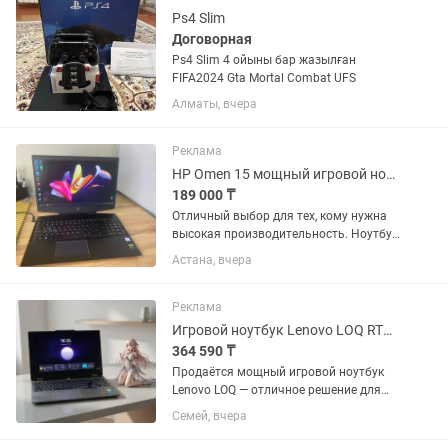
современных...
Ps4 Slim
Договорная
Ps4 Slim 4 ойыны бар жазылған
FIFA2024 Gta Mortal Combat UFS
Алматы, вчера
Реклама
HP Omen 15 мощный игровой ноутбук для игр, работы и профессиональных
189 000 ₸
Отличный выбор для тех, кому нужна
высокая производительность. Ноутбук
легко справляется с современными
Астана, вчера
играми, монтажом видео,
программированием и инженерными
программами. Полностью обслужен и
Реклама
готов...
Игровой ноутбук Lenovo LOQ RTX 4050 i5 12th Gen 144 Гц
364 590 ₸
Продаётся мощный игровой ноутбук
Lenovo LOQ — отличное решение для
современных игр, работы и учёбы.
Семей, вчера
-Состояние почти новый. -Есть
гарантия на год. -И три года...