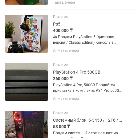
Собран в современном корпусе с
Тараз, вчера
закалённым стеклом и красивой ARGB-
подсветкой (пульт управления в
комплекте). Отлично подойдёт для
Реклама
игр,...
Ps5
400 000 ₸
🎮 Продам PlayStation 5 (дисковая
версия / Classic Edition) Консоль в
отличном состоянии, полностью
Алматы, вчера
исправна, готова к игре сразу после
покупки. В комплект входит: ✅
PlayStation 5 (дисковая...
Реклама
PlayStation 4 Pro 500GB
260 000 ₸
PlayStation 4 Pro, 500GB Продаётся
приставка в комплекте: PS4 Pro 500GB
— отличное состояние, недавно
Алматы, вчера
обслужена (чистка, термопаста),
полностью рабочая, оригинал 3
джойстика DualShock 4 (2 камуфляж
Реклама
—...
Системный блок i5-3450 / 12Гб / SSD 256 Гб / 550Вт БП
53 000 ₸
Продам системный блок, полностью