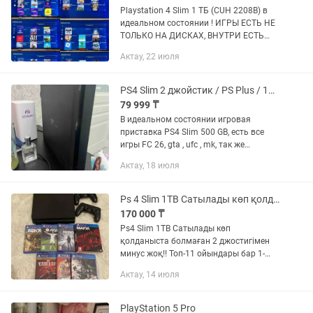
Playstation 4 Slim 1 ТБ (CUH 2208B) в
идеальном состоянии ! ИГРЫ ЕСТЬ НЕ
ТОЛЬКО НА ДИСКАХ, ВНУТРИ ЕСТЬ
КУПЛЕННЫЕ ИГРЫ ! • Пломба была
Актау, 22 июля
снята в начале этого лета (2026), то
есть до этого внутри никто...
PS4 Slim 2 джойстик / PS Plus / 100 игр
79 999 ₸
В идеальном состоянии игровая
приставка PS4 Slim 500 GB, есть все
игры FC 26, gta , ufc , mk, так же
подписка на год ps plus extra.
Актау, 18 июля
Минимальный торг. 2 джойстик.
Ps 4 Slim 1TB Сатылады көп қолданыста болмаған!!!
170 000 ₸
Ps4 Slim 1TB Сатылады көп
қолданыста болмаған 2 джостигімен
минус жоқ!! Топ-11 ойындары бар 1-
GTA 5 2-UFC 4 3-Mortal Kombat 11 4-FIFA
Актау, 14 июля
23 Қалғаны диска Сұрақтар болса
шғамыз жекеге хабарласың!!!
PlayStation 5 Pro