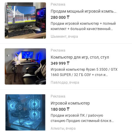
Реклама
Продам мощный игровой компьютер
280 000 ₸
Продам игровой компьютер + полный
комплект + большой качественный
монитор! Состояние – как новый,
Шымкент, вчера
использовался бережно, работает
идеально. Подойдёт как для игр, так и
для...
Реклама
Компьютер для игр, стол, стул
349 999 ₸
Игровой компьютер Ryzen 5 3500 / GTX
1660 SUPER / 32 ГБ ОЗУ + стол и
игровое кресло В ПОДАРОК! Цена: 350
Павлодар, вчера
000 тг (торг уместен) Продается
игровой компьютер в отличном
состоянии. Полностью...
Реклама
Игровой компьютер
180 000 ₸
Продам игровой ПК / рабочую
станцию Продаю системный блок в
хорошем состоянии. Отлично подходит
Алматы, вчера
для игр, работы и повседневных задач.