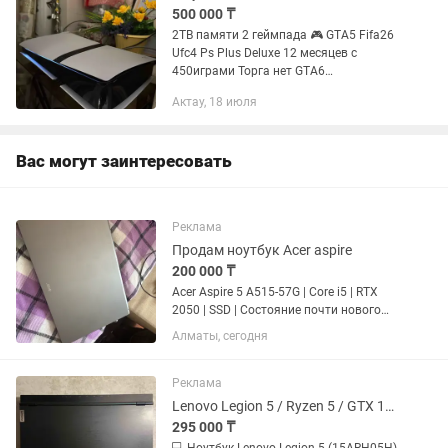
500 000 ₸
2TB памяти 2 геймпада 🎮 GTA5 Fifa26
Ufc4 Ps Plus Deluxe 12 месяцев с
450играми Торга нет GTA6
предзаказали В пользование пару
Актау, 18 июля
месяцев
Вас могут заинтересовать
Реклама
Продам ноутбук Acer aspire
200 000 ₸
Acer Aspire 5 A515-57G | Core i5 | RTX
2050 | SSD | Состояние почти нового
Продаю ноутбук Acer Aspire 5 A515-57G
Алматы, сегодня
в отличном состоянии. Пользовался
аккуратно, большую часть времени
стоял дома....
Реклама
Lenovo Legion 5 / Ryzen 5 / GTX 1660 Ti / 16GB RAM / SSD HDD
295 000 ₸