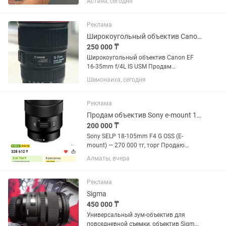
Астана, сегодня
цветы, насекомые, украшения,
предметная съемка. Увеличение 10×,
фокусировка на расстоянии...
Реклама
Широкоугольный объектив Canon EF 16-35mm f/4L IS USM
250 000 ₸
Широкоугольный объектив Canon EF
16-35mm f/4L IS USM Продам
широкоугольный объектив Canon
Шемонаиха, сегодня
серии L в отличном состоянии. Canon
EF 16-35mm f/4L IS USM. Редко
использовался, с момента покупки 1
Реклама
год.
Продам объектив Sony e-mount 18-105
200 000 ₸
Sony SELP 18-105mm F4 G OSS (E-
mount) — 270 000 тг, торг Продаю
универсальный объектив Sony 18–105
Алматы, вчера
F4 G OSS. Отлично подходит для фото и
особенно видео. Постоянная
светосила F4 на всем диапазоне,...
Реклама
Sigma
450 000 ₸
Универсальный зум-объектив для
повседневной съемки, объектив Sigma