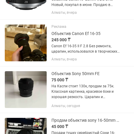
Новый, покупал в июне. Продаю в
связи ненадобностью.
Алматы, вчера
Реклама
Объектив Canon Ef 16-35
245 000 ₸
Canon Ef 16-35 II F 2.8 Без ремонта,
царапин, использовался в творческих
целях, в банкетах не был. Состояние
Алматы, вчера
10/10. Торг минимальный. Продаю так
как нужен кэш.
Объектив Sony 50mm FE
75 000 ₸
На Каспи стоит 130к, продам за 75к.
Классная картинка, красивое боке и
хорошая резкость. Царапин и
дефектов нет. Насчет фото пишите в
Алматы, сегодня
лс.
Продам объектив sony 16-50mm 3.5-5.6f
45 000 ₸
Продам тушку серебристый Сони 16-