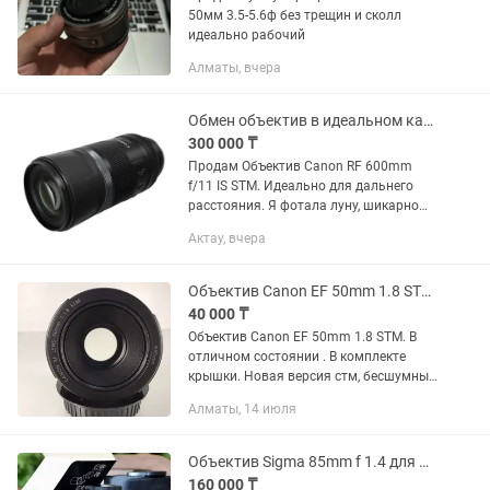
50мм 3.5-5.6ф без трещин и сколл
идеально рабочий
Алматы, вчера
Обмен объектив в идеальном качестве
300 000 ₸
Продам Объектив Canon RF 600mm
f/11 IS STM. Идеально для дальнего
расстояния. Я фотала луну, шикарно
выходит. Характеристики и фото луны
Актау, вчера
приложила. Луна получается
отчетливо. Объектив в идеальном...
Объектив Canon EF 50mm 1.8 STM. Портретник
40 000 ₸
Объектив Canon EF 50mm 1.8 STM. В
отличном состоянии . В комплекте
крышки. Новая версия стм, бесшумный
фокус, резкий, удобен для видео и на
Алматы, 14 июля
фото тоже. Светосильный. Цена 40.000
Объектив Sigma 85mm f 1.4 для Nikon (F, EF)
160 000 ₸