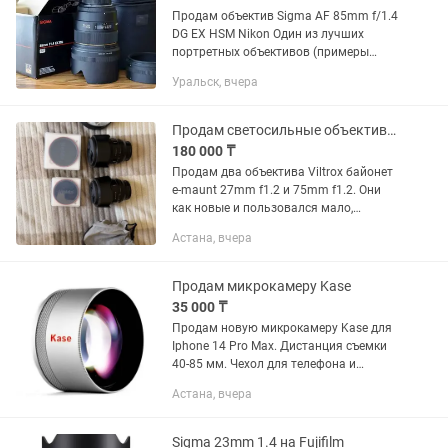
Продам объектив Sigma AF 85mm f/1.4
DG EX HSM Nikon Один из лучших
портретных объективов (примеры
фото прикрепил в объявлении). Резкий,
Уральск, вчера
светосильный с красивым рисунком
боке. Подходит как для...
Продам светосильные объективы Viltrox
180 000 ₸
Продам два объектива Viltrox байонет
e-maunt 27mm f1.2 и 75mm f1.2. Они
как новые и пользовался мало,
ходовой тамрон у меня, за каждый
Астана, вчера
объектив 180к, если оба заберете, то
будет скидка! Коробки и...
Продам микрокамеру Kase
35 000 ₸
Продам новую микрокамеру Kase для
Iphone 14 Pro Max. Дистанция съемки
40-85 мм. Чехол для телефона и
крепление прилагаются
Астана, вчера
Sigma 23mm 1.4 на Fujifilm