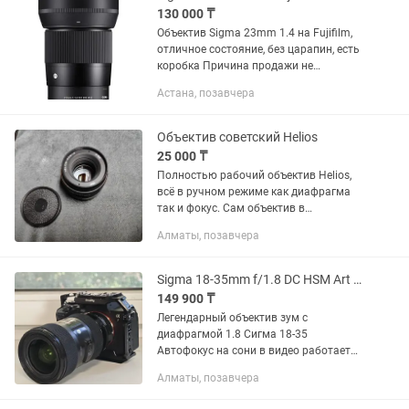
130 000 ₸
Объектив Sigma 23mm 1.4 на Fujifilm,
отличное состояние, без царапин, есть
коробка Причина продажи не
пользуюсь
Астана, позавчера
Объектив советский Helios
25 000 ₸
Полностью рабочий объектив Helios,
всё в ручном режиме как диафрагма
так и фокус. Сам объектив в
идеальном состоянии, все работает,
Алматы, позавчера
без царапин. Стоимость 20000 тенге,
плюс есть Переходник на EOS...
Sigma 18-35mm f/1.8 DC HSM Art для Sony
149 900 ₸
Легендарный объектив зум с
диафрагмой 1.8 Сигма 18-35
Автофокус на сони в видео работает
отлично Без переходника - 150к С
Алматы, позавчера
переходником - 240к