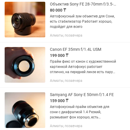
Объектив Sony FE 28-70mm f/3.5-5.6 OSS
80 000 ₸
Автофокусный зум объектив для Сони,
есть стабилизатор Работает хорошо,
подойдет для всего
Алматы, позавчера
Canon EF 35mm f/1.4L USM
199 000 ₸
Прайм фикс от кэнон с художественной
картинкой Автофокус работает
отлично, на передней линзе есть пару
царапин, которые не влияют на
Алматы, позавчера
картинку
Samyang AF Sony E 50mm f/1.4 FE
159 000 ₸
Автофокусный прайм объектив для
сони с диафрагмой 1.4 Резкий,
размывает фон хорошо, есть
небольшая вмятина, не влияющая на
Алматы, позавчера
работу Так же есть другие объективы,