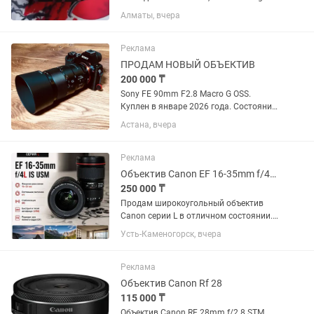
24-70mm f/2.8 DG OS HSM с креплением
Алматы, вчера
Canon EF охватывает полезный
диапазон фокусных расстояний от
широкоугольного до портретного,...
Реклама
ПРОДАМ НОВЫЙ ОБЪЕКТИВ
200 000 ₸
Sony FE 90mm F2.8 Macro G OSS.
Куплен в январе 2026 года. Состояние
практически нового, без царапин и
Астана, вчера
потертостей. Полный комплект:
коробка, документы, чехол, передняя и
задняя крышки. Использовался...
Реклама
Объектив Canon EF 16-35mm f/4L IS USM
250 000 ₸
Продам широкоугольный объектив
Canon серии L в отличном состоянии.
Canon EF 16-35mm f/4L IS USM.
Усть-Каменогорск, вчера
Отличное состояние, стекла чистые,
грибка и царапин нет. Автофокус и
стабилизация работают идеально....
Реклама
Объектив Canon Rf 28
115 000 ₸
Объектив Canon RF 28mm f/2.8 STM