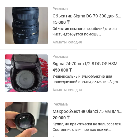
Реклама
Объектив Sigma DG 70-300 для Sony
15 000 ₸
Объектив немного нерабочий,стекла
чистые,требуется помощь
мастера,снимать в принципе можно в
Алматы, сегодня
ручной фокусировке
Реклама
Sigma 24-70mm f/2.8 DG OS HSM
450 000 ₸
Универсальный зум-объектив для
повседневной съемки, объектив Sigma
24-70mm f/2.8 DG OS HSM с креплением
Алматы, сегодня
Canon EF охватывает полезный
диапазон фокусных расстояний от
широкоугольного до портретного,...
Реклама
Макрообъектив Ulanzi 75 мм для смартфона
20 000 ₸
Купил, но практически не пользовался.
Состояние отличное, как новый.
Идеально подходит для макросъемки: