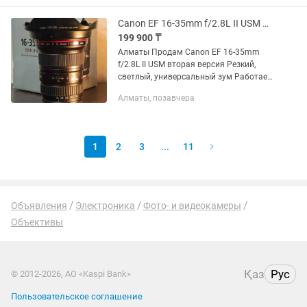
смотрите в профиле
Canon EF 16-35mm f/2.8L II USM Идеал
199 900 ₸
Алматы Продам Canon EF 16-35mm
f/2.8L II USM вторая версия Резкий,
светлый, универсальный зум Работает
идеально Полный комплект
Алматы, позавчера
1
2
3
...
11
Объявления
Электроника
Фото- и видеокамеры
Объективы
Қаз
Рус
© 2012-2026, АО «Kaspi Bank»
Пользовательское соглашение