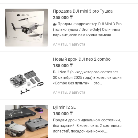
РК По ценам уточняйте. Пишите в по...
Продажа DJI mini 3 pro Тушка
255 000 ₸
🚁 Продам квадрокоптер DJI Mini 3 Pro
(только тушка / Drone Only) Отличный
вариант, если вам нужна замена
утерянному или поврежденному дрону,
Алматы, 4 августа
либо если у вас уже есть пульт (DJI RC /
RC-N1 / RC-N2 /...
Новый дрон DJI neo 2 combo
185 000 ₸
DJI Neo 2 (выход которого состоялся
30 октября 2025 года) в комплектации
«Combo без пульта» — это
обновленный селфи-дрон,
Алматы, 3 августа
ориентированный на управление
жестами, голосом или через смартфон.
Главным...
Dji mini 2 SE
150 000 ₸
Продам дрон в идеальном состоянии,
без падений. В комплекте: 2 комплекта
лопастей, посадочные ножки,
крепление для пропеллеров разных