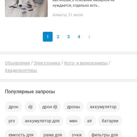
как новый, в описании наверное не
нуждается, отдельно есть
дополнительные батареи, хаб для
Алматы, 31 июля
зарядки
1
2
3
4
Объявления
Электроника
Фото- и видеокамеры
Квадрокоптеры
Популярные запросы
дрон
dji
дрон dji
дроны
аккумулятор
pro
аккумулятор для
мин
air
батареи
емкость для
рама для
очки
фильтры для