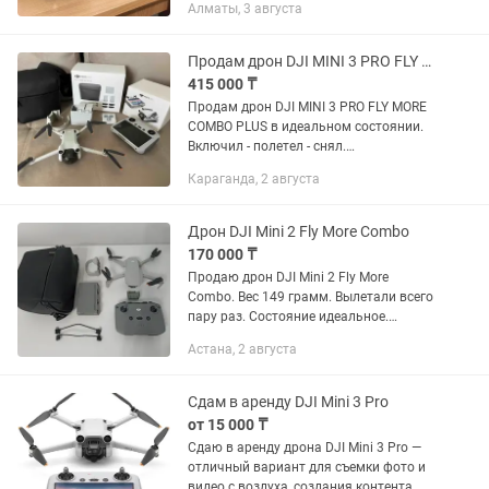
Алматы, 3 августа
типов. Коробка имеется. Обмен не
интересует.
Продам дрон DJI MINI 3 PRO FLY MORE COMBO PLUS
415 000 ₸
Продам дрон DJI MINI 3 PRO FLY MORE
COMBO PLUS в идеальном состоянии.
Включил - полетел - снял.
Комплектация: дрон, пульт с экраном,
Караганда, 2 августа
увеличенные батарейки, сумка. В
подарок - набор nd фильтров,...
Дрон DJI Mini 2 Fly More Combo
170 000 ₸
Продаю дрон DJI Mini 2 Fly More
Combo. Вес 149 грамм. Вылетали всего
пару раз. Состояние идеальное.
Никаких царапин и потёртостей нет.
Астана, 2 августа
Полный комплект: есть 3 батареи, а
также сумка. Пульт с...
Сдам в аренду DJI Mini 3 Pro
от 15 000 ₸
Сдаю в аренду дрона DJI Mini 3 Pro —
отличный вариант для съемки фото и
видео с воздуха, создания контента,