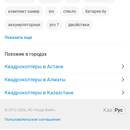
комплект камер
ios
стекло
батарея бу
аккумуляторная
pro 7
джойстики
Показать еще
фото видеосъемка
зум
кабель видео
сумка для фото
сенсор
мобильные телефон
Похожие в городах
зарядное устройство аккумуляторов
поток 3
Квадрокоптеры в Астане
видео камер
чехол аккумулятор
lightning
Квадрокоптеры в Алматы
пульты ду
готовый набор
защита для
Квадрокоптеры в Казахстане
экшн камер
пульт управления
трюк
Қаз
Рус
© 2012-2026, АО «Kaspi Bank»
концентратор
сумка новая
Пользовательское соглашение