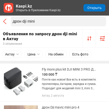
Kaspi.kz
Открыть
Открыть в Приложении Kaspi.kz
Объявления по запросу дрон dji mini
в Актау
3 объявления
Актау
Цена
На обмен
Есть фото
Fly more plus kit DJI MINI 3 PRO Дрон
100 000 ₸
Почти как новое! Все есть в комплекте:
пропеллеры, батареи, зарядка и сумка.
Подходит для моделей mini 3, mini 3
pro и mini 4 pro Дрон
Актау, 2 августа
дрон Dji mavic mini pro 4