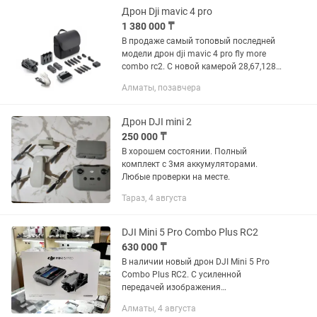
DJI RC...
Дрон Dji mavic 4 pro
1 380 000 ₸
В продаже самый топовый последней
модели дрон dji mavic 4 pro fly more
combo rc2. С новой камерой 28,67,128
мм камерами hasselblad. успей купить
Алматы, позавчера
так же имееются дроны, экшн-камеры
insta360 и многое...
Дрон DJI mini 2
250 000 ₸
В хорошем состоянии. Полный
комплект с 3мя аккумуляторами.
Любые проверки на месте.
Тараз, 4 августа
DJI Mini 5 Pro Combo Plus RC2
630 000 ₸
В наличии новый дрон DJI Mini 5 Pro
Combo Plus RC2. С усиленной
передачей изображения
Запечатанный, не активированный
Алматы, 4 августа
Цена: 630.000тг Отправка в регионы