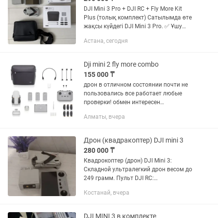
DJI Mini 3 Pro + DJI RC + Fly More Kit
Plus (толық комплект) Сатылымда өте
жақсы күйдегі DJI Mini 3 Pro. ✅ Ұшу
уақыты – бар болғаны 2,86 сағат ✅ 49
Астана, сегодня
ұшу ғана жасаған ✅ Құламаған,
жөндеуде болмаған,...
Dji mini 2 fly more combo
155 000 ₸
дрон в отличном состоянии почти не
пользовались все работает любые
проверки! обмен интересен
АККУМУЛЯТОРА ДВА!
Алматы, вчера
Дрон (квадракоптер) DJI mini 3
280 000 ₸
Квадрокоптер (дрон) DJI Mini 3:
Складной ультралегкий дрон весом до
249 грамм. Пульт DJI RC:
Интеллектуальный контроллер со
Костанай, вчера
встроенным FHD-дисплеем,
избавляющий от необходимости
подключать смартфон...
DJI MINI 3 в комплекте