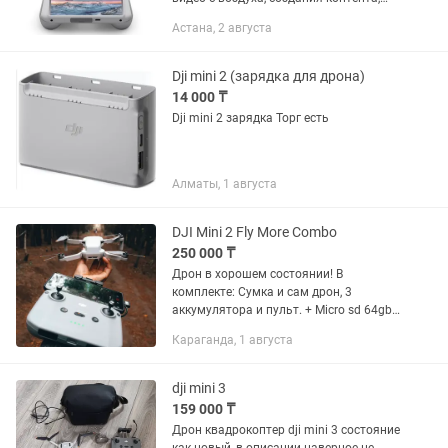
путешествий, мероприятий, осмотра
Астана, 2 августа
объектов и других задач.
Dji mini 2 (зарядка для дрона)
14 000 ₸
Dji mini 2 зарядка Торг есть
Алматы, 1 августа
DJI Mini 2 Fly More Combo
250 000 ₸
Дрон в хорошем состоянии! В
комплекте: Сумка и сам дрон, 3
аккумулятора и пульт. + Micro sd 64gb.
Снимает 4k фото-видео. Есть куча
Караганда, 1 августа
крутых режимов съемки! Высота
полета до 500 метров, дальность
полета...
dji mini 3
159 000 ₸
Дрон квадрокоптер dji mini 3 состояние