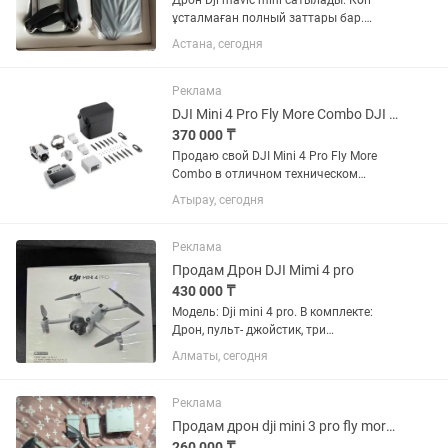
Дрон Dji mavic mini сатылады. Көп
ұсталмаған полный заттары бар.
Оригинал отверткасына дейін бар.
Астана, сегодня
Жағдайы өте жақсы. Зарядка барлығы
бар. Көрем десеңіздер осы телефонда
бар оғанда шықсаңыз болады....
Реклама
DJI Mini 4 Pro Fly More Combo DJI RC 2 3 аккумулятора 256 ГБ
370 000 ₸
Продаю свой DJI Mini 4 Pro Fly More
Combo в отличном техническом
состоянии. ✔ DJI RC 2 (пульт со
Атырау, сегодня
встроенным экраном) ✔ 3
оригинальных аккумулятора ✔
Зарядный хаб ✔ Оригинальная сумка
Реклама
DJI ✔ Карта...
Продам Дрон DJI Mimi 4 pro
430 000 ₸
Модель: Dji mini 4 pro. В комплекте:
Дрон, пульт- джойстик, три
аккумулятора, чехол, шнур для
Алматы, сегодня
зарядки, запасные лопасти. Дрон-
использовался 2 раза , состояние как
только куплен. Покупали в Каспий...
Реклама
Продам дрон dji mini 3 pro fly more combo plus
260 000 ₸