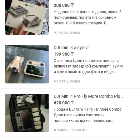
200 000 ₸
Недавно взял данного дрона, около 3
полноценных полета и в основном
около 10-15 взлет/посадка. В
комплектации: сумка, зарядник, одна
Алматы, вчера
батарея, флеш карта и пульт. Покупал
все за 309 000 сделаю...
DJI mini 3 и пульт
199 900 ₸
Отличный Дрон по адекватной цене,
включает заводской комплект + сумку
и флеш память (для фото и видео
записей). Всего около 5-10 полетов,
Алматы, вчера
создает эмоции и качественные
фотографии. Все по...
DJI Mini 4 Pro Fly More Combo Plus (DJI RC 2)
620 000 ₸
Продам DJI Mini 4 Pro Fly More Combo
Дрон в отличном состоянии,
полностью исправен. Бережная
эксплуатация, готов к полетам без
Атырау, позавчера
дополнительных вложений.
Комплектация: DJI Mini 4 Pro 2 пульта