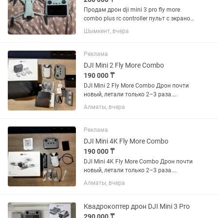
Продам дрон dji mini 3 pro fly more
combo plus rc controller пульт с экраном
и две батареи с повышенной
Шымкент, вчера
мощностью все в отличном состоянии
пользовался редко запасные лопасти
и отвертка с сумкой все...
Реклама
DJI Mini 2 Fly More Combo
190 000 ₸
DJI Mini 2 Fly More Combo Дрон почти
новый, летали только 2–3 раза.
Полностью оригинальный DJI, без
Алматы, вчера
ремонтов и скрытых дефектов. Все
функции работают идеально Полный
оригинальный комплект в...
Реклама
DJI Mini 4K Fly More Combo
190 000 ₸
DJI Mini 4K Fly More Combo Дрон почти
новый, летали только 2–3 раза.
Полностью оригинальный DJI, без
Алматы, вчера
ремонтов и скрытых дефектов. Все
функции работают идеально. Полный
оригинальный комплект в...
Квадрокоптер дрон DJI Mini 3 Pro
290 000 ₸