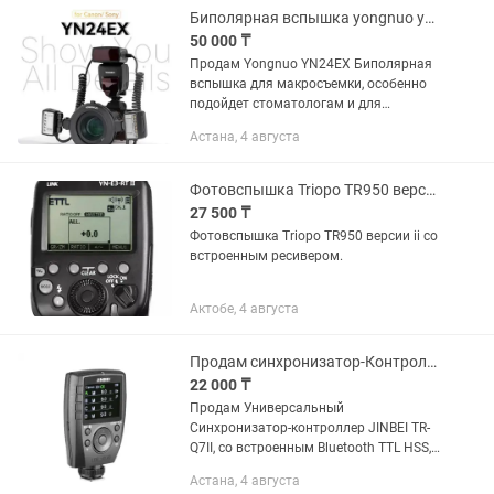
и...
Биполярная вспышка yongnuo yn24ex
50 000 ₸
Продам Yongnuo YN24EX Биполярная
вспышка для макросъемки, особенно
подойдет стоматологам и для
предметной съемки Приобреталось на
Астана, 4 августа
каспи кз Состояние отличное,
пользовались буквально пару...
Фотовспышка Triopo TR950 версии ii со встроенным ресивером.
27 500 ₸
Фотовспышка Triopo TR950 версии ii со
встроенным ресивером.
Актобе, 4 августа
Продам синхронизатор-Контролер JINBEI TR-Q7II Bluetooth TTL HSS
22 000 ₸
Продам Универсальный
Синхронизатор-контроллер JINBEI TR-
Q7II, со встроенным Bluetooth TTL HSS,
подходит для всех марок камер - в
Астана, 4 августа
количестве - 1 штука Контроллер