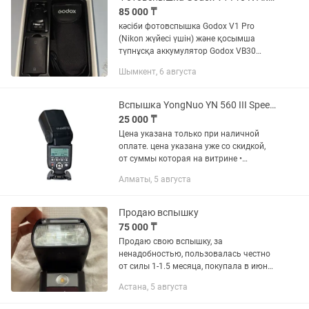
85 000 ₸
кәсіби фотовспышка Godox V1 Pro
(Nikon жүйесі үшін) және қосымша
түпнұсқа аккумулятор Godox VB30
жиынтығымен. Жағдайы: Жұмысы өте
Шымкент, 6 августа
жақсы, мінсіз атқарады. Лампасы
ауыстырылған (оригинал тетікпен...
Вспышка YongNuo YN 560 III Speedlite Рассрочка Магазин Red Geek
25 000 ₸
Цена указана только при наличной
оплате. цена указана уже со скидкой,
от суммы которая на витрине •
Рассрочка 0-0-12 • Официальная
Алматы, 5 августа
Гарантия -30 дней • Вспышка YongNuo
YN 560 III Speedlite • Доставка...
Продаю вспышку
75 000 ₸
Продаю свою вспышку, за
ненадобностью, пользовалась честно
от силы 1-1.5 месяца, покупала в июне,
даже гарантийный талон еще есть. В
Астана, 5 августа
идеальном состоянии Я уже не
провожу съемки, где нужна вспышка