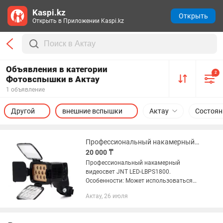
Kaspi.kz
Открыть
Открыть в Приложении Kaspi.kz
Объявления в категории
2
Фотовспышки в Актау
1 объявление
Другой
внешние вспышки
Актау
Состоян
Профессиональный накамерный видеосвет JNT LED-LBPS1800.
20 000 ₸
Профессиональный накамерный
видеосвет JNT LED-LBPS1800.
Особенности: Может использоваться
как установленный на горячий башмак
Актау, 26 июля
камеры, так и как самостоятельный
источник света. Имеет 10 мощных...