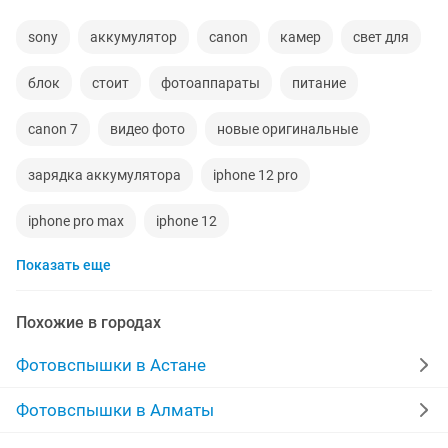
sony
аккумулятор
canon
камер
свет для
блок
стоит
фотоаппараты
питание
canon 7
видео фото
новые оригинальные
зарядка аккумулятора
iphone 12 pro
iphone pro max
iphone 12
Показать еще
телефоны новые samsung
аккумуляторы для ноутбуков
note 1
айфон max
Похожие в городах
головки
8 iphone
samsung galaxy
ipad 1
Фотовспышки в Астане
книги новые
авторадио
айфон телефон
Фотовспышки в Алматы