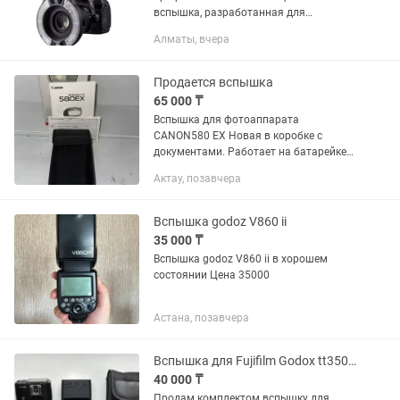
вспышка, разработанная для
макросъемки и портретной
Алматы, вчера
фотографии, обеспечивающая
равномерное освещение и высокую
детализацию снимков. Независимая...
Продается вспышка
65 000 ₸
Вспышка для фотоаппарата
CANON580 EX Новая в коробке с
документами. Работает на батарейке
АА Напишите
Актау, позавчера
Вспышка godoz V860 ii
35 000 ₸
Вспышка godoz V860 ii в хорошем
состоянии Цена 35000
Астана, позавчера
Вспышка для Fujifilm Godox tt350 с синхронизатором x1tf
40 000 ₸
Продам комплектом вспышку для