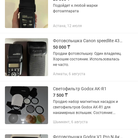
Подойдет к любой марки
фотоаппарата
Астана, 12 июля
Фотовспышка Canon speedlite 430ex ii
50 000 ₸
Продам фотовспышку. Один владелец.
Хорошее состояние. Использовалась
не часто.
Алматы, 6 августа
Светофильтр Godox AK-R1
7 500 ₸
Продаю набор магнитных насадок и
светофильтров Godox AK-R1 для
накамерных вспышек. Состояние:
Хорошее, все основные элементы в
Шымкент, 6 августа
рабочем состоянии. Комплект:
Включает в себя шторку, соты
(сотовый...
Фотовспышка Godox V1 Pro N Аккумулятор Godox VB30