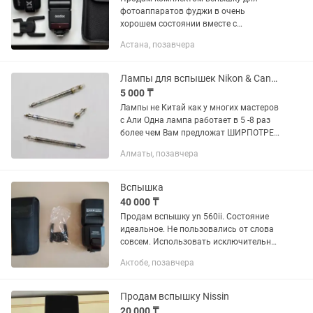
фотоаппаратов фуджи в очень
хорошем состоянии вместе с
синхронизатором. Работают от
Астана, позавчера
пальчиковых батареек. Бонусом отдам
складной софтбокс для съемки
профессиональных...
Лампы для вспышек Nikon & Canon Лампы не Китай
5 000 ₸
Лампы не Китай как у многих мастеров
с Али Одна лампа работает в 5 -8 раз
более чем Вам предложат ШИРПОТРЕБ
Распродажа Остатка с сервиса
Алматы, позавчера
Отправка в регионы Nikon SB600, Nikon
SB700, Nikon SB800...
Вспышка
40 000 ₸
Продам вспышку yn 560ii. Состояние
идеальное. Не пользовались от слова
совсем. Использовать исключительно
аккумуляторные батарейки (в
Актобе, позавчера
комплект не поставляю). В общем
останетесь довольны качеством.
Продам вспышку Nissin
20 000 ₸