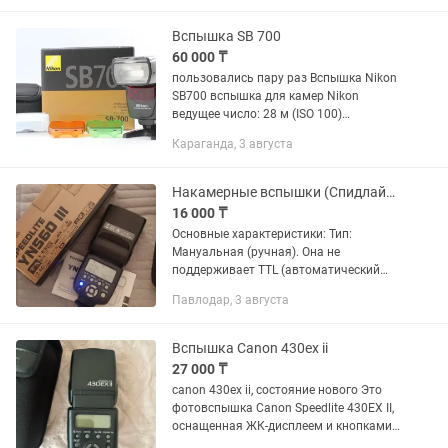
JINBEI TR-Q7II Bluetooth TTL HSS -...
Вспышка SB 700
60 000 ₸
пользовались пару раз Вспышка Nikon
SB700 вспышка для камер Nikon
ведущее число: 28 м (ISO 100)
поддержка режимов i-TTL поворотная
Караганда, 3 августа
головка выбор угла освещения: авто,
ручной встроенный дисплей вес:...
Накамерные вспышки (Спидлайты)
16 000 ₸
Основные характеристики: Тип:
Мануальная (ручная). Она не
поддерживает TTL (автоматический
замер экспозиции). Мощность
Павлодар, 3 августа
импульса нужно выставлять вручную
кнопками на самой вспышке.
Встроенный...
Вспышка Canon 430ex ii
27 000 ₸
canon 430ex ii, состояние нового Это
фотовспышка Canon Speedlite 430EX II,
оснащенная ЖК-дисплеем и кнопками
управления на задней