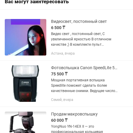
Вас могут заинтересовать
Видеосвет, постоянный свет
6 500 ₸
Видео свет , постоянный свет, С
увеличенной яркостью В отличном
качестве ;) В комплекте пульт
дистанционного управления У нас
Астана, вчера
интернет- магазин ;)
Фотовспышка Canon SpeedLite 580EX II
75 500 ₸
Мощная портативная вспышка
Speedlite поможет сделать более
качественные снимки. Ведущее число
58 и полностью автоматический
Семей, вчера
экспозамер E-TTL II обеспечивают
достаточную мощность и
оптимальную...
Продам макровспышку
60 000 ₸
YongNuo YN-14EX II — это
профессиональная кольцевая