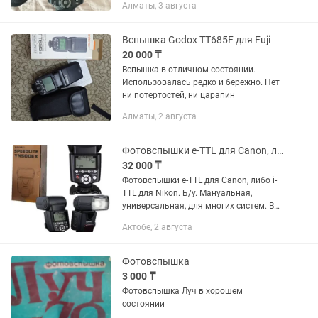
Алматы, 3 августа
панели.Устройство предназначено для
использования с цифровыми...
Вспышка Godox TT685F для Fuji
20 000 ₸
Вспышка в отличном состоянии.
Использовалась редко и бережно. Нет
ни потертостей, ни царапин
Алматы, 2 августа
Фотовспышки e-TTL для Canon, либо i-TTL для Nikon. Б/у
32 000 ₸
Фотовспышки e-TTL для Canon, либо i-
TTL для Nikon. Б/у. Мануальная,
универсальная, для многих систем. В
мягком чехле. Либо макро вспышка,
Актобе, 2 августа
оригинал Nikon. Цены разные.
Фотовспышка
3 000 ₸
Фотовспышка Луч в хорошем
состоянии