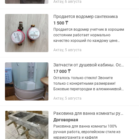
Актау, 6 августа
Продается водомер сантехника
1 500 ₸
Продается водомер учетчик в хорошем
состоянии работает нормально
качество хороший по каждому цене
1500тг
Актау, 5 августа
Запчасти от душевой кабины. Осталось только стекло!
17 000 ₸
Осталось только стекло! Звоните
только с конкретными размерами!
Боковые перегородки в алюминиевой
раме 153х64 (матовое стекло)--2шт.,по
Актау, 5 августа
7000 тг. каждая. Боковые перегородки
147х29 (рифленное...
Раковина для ванна комнаты ручная работа 100%
Договорная
Раковина для ванна комнаты 100%
ручная работа, европейском стиле из
керамогранита и кафеля