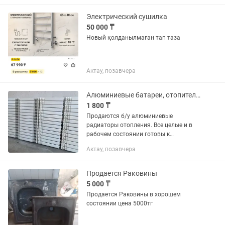
Электрический сушилка
50 000 ₸
Новый қолданылмаған тап таза
Актау, позавчера
Алюминиевые батареи, отопительные радиаторы
1 800 ₸
Продаются б/у алюминиевые
радиаторы отопления. Все целые и в
рабочем состоянии готовы к
установке. Также имеется
Актау, позавчера
биметаллические и итальянские
радиаторы отопления. Цены разные, от
1800 тг за секцию....
Продается Раковины
5 000 ₸
Продается Раковины в хорошем
состоянии цена 5000тг