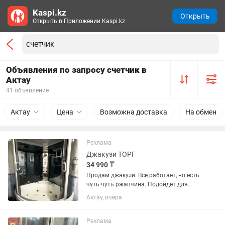
Kaspi.kz
Открыть
Открыть в Приложении Kaspi.kz
Объявления по запросу счетчик в
Актау
41 объявление
Актау
Цена
Возможна доставка
На обмен
Реклама
Джакузи ТОРГ
34 990 ₸
Продам джакузи. Все работает, но есть
чуть чуть ржавчина. Подойдет для
съемной или на дачу. Находится в 3
Актау, вчера
микрорайоне. Внутри гидромассаж,
радио, подсветка, душ шарко
вертикальный. Новый стоит 500к....
Реклама