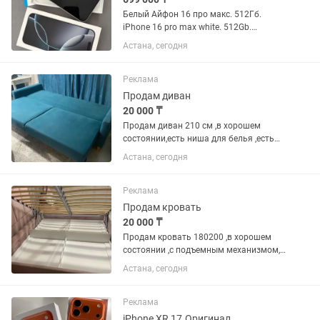
Белый Айфон 16 про макс. 512Гб.
iPhone 16 pro max white. 512Gb.
Состояние идеальное, ни одной
Астана, сегодня
царапины и ни одного изъяна.
Батарейка 93%. Был один аккуратный
пользователь. Использовался со
Реклама
стеклом и...
Продам диван
20 000 ₸
Продам диван 210 см ,в хорошем
состоянии,есть ниша для белья ,есть
немного затяжки от кошки ,на фото
Астана, сегодня
видно .
Реклама
Продам кровать
20 000 ₸
Продам кровать 180200 ,в хорошем
состоянии ,с подъемным механизмом,
с нишей для белья
Астана, сегодня
Реклама
iPhone XR 17.Оригинал