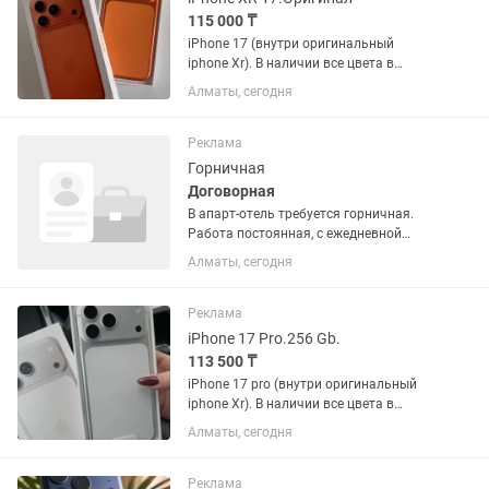
115 000 ₸
iPhone 17 (внутри оригинальный
iphone Xr). В наличии все цвета в
линейке: черный титан, синий титан,
Алматы, сегодня
натуральный титан, белый титан.В
подарок чехол и стекло.Каспи Рэд
Рассрочка . Все функции в айфоне...
Реклама
Горничная
Договорная
В апарт-отель требуется горничная.
Работа постоянная, с ежедневной
загрузкой. Обязанности: •Уборка после
Алматы, сегодня
выезда гостей •Смена постельного
белья и полотенец •Контроль чистоты
и порядка •Проверка...
Реклама
iPhone 17 Pro.256 Gb.
113 500 ₸
iPhone 17 pro (внутри оригинальный
iphone Xr). В наличии все цвета в
линейке: черный титан, синий титан,
Алматы, сегодня
натуральный титан, белый титан.В
Подарок Чехол,Стекло,Наушники
Аирподс Все функции в айфоне...
Реклама