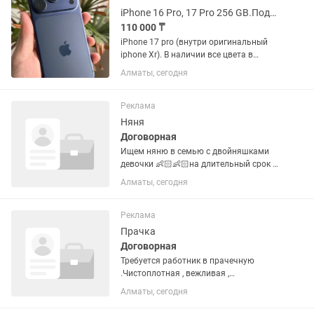
iPhone 16 Pro, 17 Pro 256 GB.Подарок Аирподс
110 000 ₸
iPhone 17 pro (внутри оригинальный
iphone Xr). В наличии все цвета в
линейке: черный титан, синий титан,
Алматы, сегодня
натуральный титан, белый титан. В
Подарок Чехол ,Стекло Наушники
Аирподс Все функции в айфоне...
Реклама
Няня
Договорная
Ищем няню в семью с двойняшками
девочки 👶🏻👶🏻на длительный срок В
семье трое детей: двойняшки и
Алматы, сегодня
мальчик 4,5 лет (ходит в садик)
Основные обязанности: — помощь
маме в течение дня с двойняшками;
Реклама
—...
Прачка
Договорная
Требуется работник в прачечную
.Чистоплотная , вежливая ,
пунктуальная . Стирка глажка
Алматы, сегодня
постельного белья