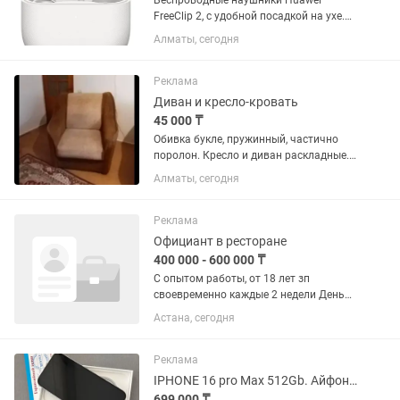
Беспроводные наушники Huawei
FreeClip 2, с удобной посадкой на ухе.
Новые, неиспользованные!
Алматы, сегодня
Характеристики: • До 38 часов
автономной работы с зарядным
кейсом • Bluetooth 6.0 • Радиус
Реклама
подключения до...
Диван и кресло-кровать
45 000 ₸
Обивка букле, пружинный, частично
поролон. Кресло и диван раскладные.
Ящики для белья. Диван 3х местный,
Алматы, сегодня
180х200 в раскладном виде. Кресло
60х185. Только самовывоз. Продажа в
паре с креслом
Реклама
Официант в ресторане
400 000 - 600 000 ₸
С опытом работы, от 18 лет зп
своевременно каждые 2 недели День
добрый! Мухамедханова 19А 5/2 9:00-
Астана, сегодня
21:00 21:00-09:00 8% 12:00 Белая
рубашка Черные брюки Черная обувь
Стажировка не...
Реклама
IPHONE 16 pro Max 512Gb. Айфон 16 про max белый 512Гб
699 000 ₸