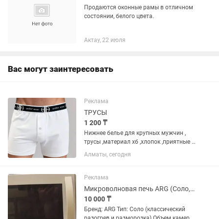
Продаются оконные рамы в отличном
состоянии, белого цвета.
Актау, 22 июля
Вас могут заинтересовать
Реклама
ТРУСЫ
1 200 ₸
Нижнее белье для крупных мужчин ,
трусы ,материал хб ,хлопок ,приятные к
телу ,не садяться, не линяют,
Алматы, сегодня
качественно сшиты , не
растягиваються
Реклама
Микроволновая печь ARG (Соло, 20 л, 700 Вт) Белая
10 000 ₸
Бренд: ARG Тип: Соло (классический
разогрев и разморозка) Объем камеры: