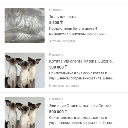
для особых случаев. Характеристики:
•Металл: белое золото...
Реклама
Тюль для окна
5 500 ₸
Продаю тюль белого цвета 4
метровую в отличном состоянии
(+крючки для карниза). Высота 2.7
Астана, сегодня
Реклама
Котята Vip oriental kittens. Luxorio Katano
500 000 ₸
Ориентальные и сиамские котята в
улучшенном современном типе. Цены
уточняйте в личные сообщения. От 380
Шымкент, сегодня
000 тг и дороже Котята открыты к
резерву и есть готовые Котята
переезжают обработанные от...
Реклама
Элитные Ориентальные и Сиамские Котята
500 000 ₸
Ориентальные и сиамские котята в
улучшенном современном типе. Цены