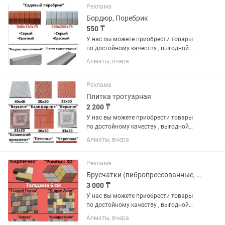
(мрамор)» , «ПЛИТКА» ,...
Реклама
Бордюр, Поребрик
550 ₸
У нас вы можете приобрести товары
по достойному качеству , выгодной
цене и по гарантии. В наличии имеются
Алматы, вчера
различные виды на «БРУСЧАТКА» ,
«ЕВРОБРУСЧАТА» , «Евробрусчатка
(мрамор)» , «ПЛИТКА» ,...
Реклама
Плитка тротуарная
2 200 ₸
У нас вы можете приобрести товары
по достойному качеству , выгодной
цене и по гарантии. В наличии имеются
Алматы, вчера
различные виды на «БРУСЧАТКА» ,
«ЕВРОБРУСЧАТА» , «Евробрусчатка
(мрамор)» , «ПЛИТКА» ,...
Реклама
Брусчатки (вибропрессованные, вибролитые)
3 000 ₸
У нас вы можете приобрести товары
по достойному качеству , выгодной
цене и по гарантии. В наличии имеются
Алматы, вчера
различные виды на «БРУСЧАТКА» ,