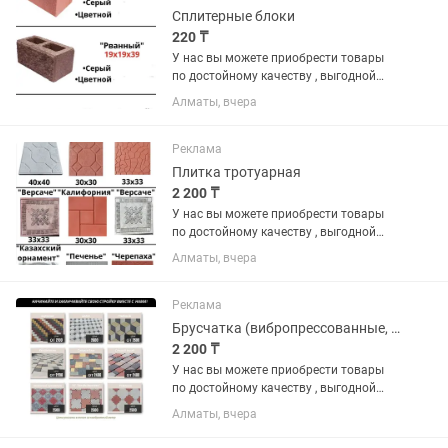
Сплитерные блоки
220 ₸
У нас вы можете приобрести товары
по достойному качеству , выгодной
цене и по гарантии. В наличии имеются
Алматы, вчера
различные виды на «БРУСЧАТКА» ,
«ЕВРОБРУСЧАТА» , «Евробрусчатка
(мрамор)» , «ПЛИТКА» ,...
Реклама
Плитка тротуарная
2 200 ₸
У нас вы можете приобрести товары
по достойному качеству , выгодной
цене и по гарантии. В наличии имеются
Алматы, вчера
различные виды на «БРУСЧАТКА» ,
«ЕВРОБРУСЧАТА» , «Евробрусчатка
(мрамор)» , «ПЛИТКА» ,...
Реклама
Брусчатка (вибропрессованные, вибролитые, евробрусчатка)
2 200 ₸
У нас вы можете приобрести товары
по достойному качеству , выгодной
цене и по гарантии. В наличии имеются
Алматы, вчера
различные виды на «БРУСЧАТКА» ,
«ЕВРОБРУСЧАТА» , «Евробрусчатка