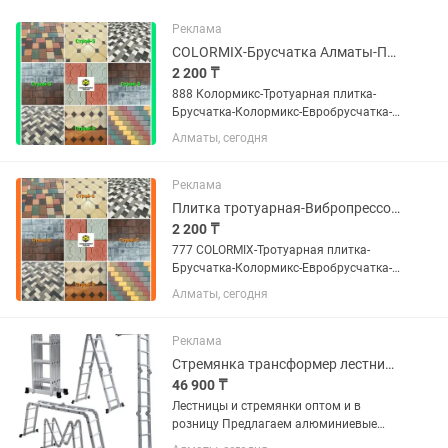
Реклама
COLORMIX-Брусчатка Алматы-Плитка тротуарная в Алматы
2 200 ₸
888 Колормикс-Тротуарная плитка-
Брусчатка-Колормикс-Евробрусчатка-
Брусчатка Алматы-Плитка тротуарная-
Алматы, сегодня
Брусчатка Алматы завод Если Вы не
дозвонились, пожалуйста , напишите
нам на номер Билайн, мы...
Реклама
Плитка тротуарная-Вибропрессованная брусчатка-COLORMIX
2 200 ₸
777 COLORMIX-Тротуарная плитка-
Брусчатка-Колормикс-Евробрусчатка-
Брусчатка Алматы-Плитка тротуарная-
Алматы, сегодня
Брусчатка Алматы завод Если Вы не
дозвонились, пожалуйста, напишите
нам на номер Билайн, мы...
Реклама
Стремянка трансформер лестница из алюминия оптом и в розницу Алматы
46 900 ₸
Лестницы и стремянки оптом и в
розницу Предлагаем алюминиевые
лестницы, диэлектрические стремянки