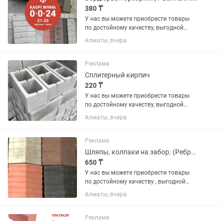
380 ₸
У нас вы можете приобрести товары
по достойному качеству, выгодной
цене и по гарантии. В наличии имеются
Алматы, вчера
различные виды на «БРУСЧАТКА» ,
«ЕВРОБРУСЧАТА», «Евробрусчатка
(мрамор)», «ПЛИТКА» ,...
Реклама
Сплитерный кирпич
220 ₸
У нас вы можете приобрести товары
по достойному качеству, выгодной
цене и по гарантии. В наличии имеются
Алматы, вчера
различные виды на «БРУСЧАТКА» ,
«ЕВРОБРУСЧАТА», «Евробрусчатка
(мрамор)», «ПЛИТКА» ,...
Реклама
Шляпы, колпаки на забор. (Ребристая, гладкая, медуза)
650 ₸
У нас вы можете приобрести товары
по достойному качеству , выгодной
цене и по гарантии. В наличии имеются
Алматы, вчера
различные виды на «БРУСЧАТКА» ,
«ЕВРОБРУСЧАТА» , «Евробрусчатка
(мрамор)» , «ПЛИТКА» ,...
Реклама