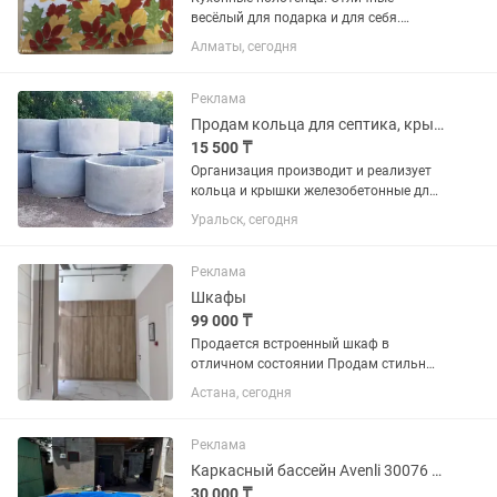
весёлый для подарка и для себя.
Размер 50х70 Рисунок не боится
Алматы, сегодня
белизны (проверено) Впитывает
отлично воду. Товар ограничен..
Реклама
Продам кольца для септика, крышки, днища
15 500 ₸
Организация производит и реализует
кольца и крышки железобетонные для
скептиков и водопровода всех
Уральск, сегодня
размеров по ГОСТу. Товар
сертифицирован . С доставкой
поможем
Реклама
Шкафы
99 000 ₸
Продается встроенный шкаф в
отличном состоянии Продам стильный
и вместительный встроенный шкаф с
Астана, сегодня
современными фасадами под
натуральное дерево. - Большая
вместимость - Качественные
Реклама
материалы и...
Каркасный бассейн Avenli 30076 см 4383 л
30 000 ₸