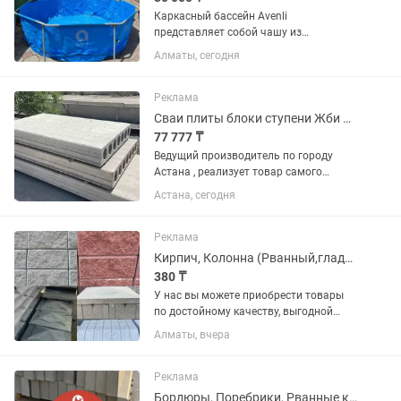
Каркасный бассейн Avenli
представляет собой чашу из
поливинилхлорида, которая помещена
Алматы, сегодня
в прочный, жесткий, устойчивый
каркас из труб. Изделие можно
установить на приусадебном участке,
Реклама
на даче во...
Сваи плиты блоки ступени Жби Фбс
77 777 ₸
Ведущий производитель по городу
Астана , реализует товар самого
высшего качества ( сваи от 4 метров
Астана, сегодня
до 12, плиты перекрытия от 2 метров
до 8, фундаментные блоки всех
размеров и многое другое)
Реклама
Кирпич, Колонна (Рванный,гладкий), Шляпы для забора
380 ₸
У нас вы можете приобрести товары
по достойному качеству, выгодной
цене и по гарантии. В наличии имеются
Алматы, вчера
различные виды на «БРУСЧАТКА» ,
«ЕВРОБРУСЧАТА», «Евробрусчатка
(мрамор)», «ПЛИТКА» ,...
Реклама
Бордюры, Поребрики, Рванные кирпичи