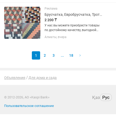
«ЕВРОБРУСЧАТА» , «Евробрусчатка
(мрамор)» , «ПЛИТКА» ,...
Реклама
Брусчатка, Евробрусчатка, Тротуарные плитки
2 200 ₸
У нас вы можете приобрести товары
по достойному качеству, выгодной
цене и по гарантии. В наличии имеются
Алматы, вчера
различные виды на «БРУСЧАТКА» ,
«ЕВРОБРУСЧАТА», «Евробрусчатка
(мрамор)», «ПЛИТКА» ,...
1
2
3
...
18
Объявления
Для дома и сада
Қаз
Рус
© 2012-2026, АО «Kaspi Bank»
Пользовательское соглашение