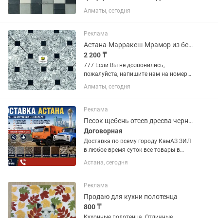
Колормикс-Брусчатка color-mix завод
Алматы, сегодня
Алматы Если Вы не дозвонились,
пожалуйста , напишите нам, мы
обязательно Вам ответим!
Реклама
Тротуарная...
Астана-Марракеш-Мрамор из бетона-Брусчатка-Евро-брусчатка-Плитка тротуарная
2 200 ₸
777 Если Вы не дозвонились,
пожалуйста, напишите нам на номер
Билайн, мы обязательно Вам ответим!
Алматы, сегодня
Тротуарная плитка (3см) 3030,3333
(под пешеходную зону) от 2200т и
выше. Евробрусчатка 3см. (под...
Реклама
Песок щебень отсев дресва чернозем перегной сортовой уголь грунт
Договорная
Доставка по всему городу КамАЗ ЗИЛ
в любое время суток все товары в
наличии мелкий- крупный
Астана, сегодня
песок,щебень всех
фракции,отсев,дресва,перегной,сортов
ой уголь,грунт рыжий грунт,бутовый...
Реклама
Продаю для кухни полотенца
800 ₸
Кухонные полотенца. Отличные