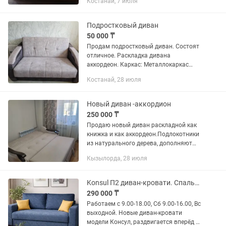
Костанай, 7 июля
аккордеона. Он фантастически умеет
экономить пространство.В
разложенном...
Подростковый диван
50 000 ₸
Продам подростковый диван. Состоят
отличное. Раскладка дивана
аккордеон. Каркас: Металлокаркас
Наполнение: Пенополиуретан
Костанай, 28 июля
повышенной плотности. Общий
габарит: 160 см на 100 см Спальное
место: 200 см...
Новый диван -аккордион
250 000 ₸
Продаю новый диван раскладной как
книжка и как аккордеон.Подлокотники
из натурального дерева, дополняют
диван . Пр-ва Россия. Размер дивана в
Кызылорда, 28 июля
раскладном виде 2,0 м на 2,0 , можно
разместить 3 человека
Konsul П2 диван-кровати. Спальное 140 х 200 см независимые пружины.
290 000 ₸
Работаем с 9.00-18.00, Сб 9.00-16.00, Вс
выходной. Новые диван-кровати
модели Консул, раздвигается вперёд в