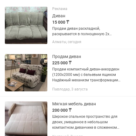
Реклама
Диван
15 000 ₸
Продам диван раскладной,
раскрывается в полноценную 2х
спальную кровать, механизм
Алматы, сегодня
аккордеон, размер 160х200, один
подлокотник без обшивки, остальное
всё целое. Доставки нет, совсем нет.
Продам диван
Забрать можно...
225 000 ₸
Продам компактный диван-аккордеон
(1200x2000 мм) с бельевым ящиком
Надёжный механизм трансформации
«аккордеон» раскладывается в
Павлодар, 3 августа
полноценное спальное место
1200x2000 мм . Под сиденьем —
вместительный...
Мягкая мебель диван
200 000 ₸
Широкое спальное пространство для
двоих, умещенное в небольшом
компактном диванчике в сложенном
виде – главное преимущество