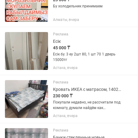
Бу холодильник принимаем
Алматы, вчера
Реклама
Есік
45 000 ₸
Есік бу. 3 еу 2шт 80, 1 шт 70 1 дверь
15000тг
Астана, вчера
Реклама
Кровать ИКЕА с матрасом, 140200, б/у, почти новая, самовывоз
230 000 ₸
Покупали недавно, не рассчитали под
комнату, думали найдём как
расположить, но не выходит, занимает
Астана, вчера
слишком много места. Комплект -
кровать и матрас ИКЕА Ключевые
слова: IKEA, ИКЕА, кровать IKEA,...
Реклама
Банки стеклянные новые