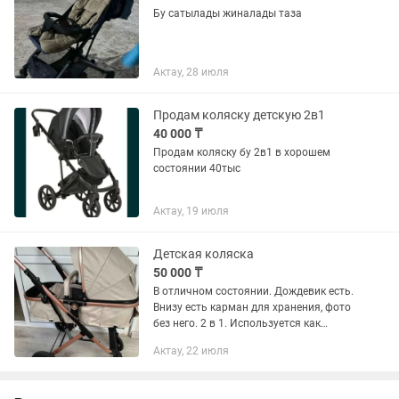
Бу сатылады жиналады таза
Актау, 28 июля
Продам коляску детскую 2в1
40 000 ₸
Продам коляску бу 2в1 в хорошем
состоянии 40тыс
Актау, 19 июля
Детская коляска
50 000 ₸
В отличном состоянии. Дождевик есть.
Внизу есть карман для хранения, фото
без него. 2 в 1. Используется как
люлька и прогулочная. Собирается
Актау, 22 июля
целиком одним движением и можно
отдельно открепить люльку...