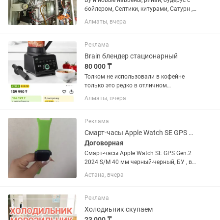
Бу и новые навьены, ринай, будерус с
бойлером, Селтики, китурами, Сатурн ,
ферроли и многое другое. Также
Алматы, вчера
имеются запчасти от разныхкотлов и
производителей, как новые так и будет
Скупка , продажа...
Реклама
Brain блендер стационарный
80 000 ₸
Толком не использовали в кофейне
только это редко в отличном
состоянии подробно на пишите. Также
Алматы, вчера
есть ручные блендеры новые и бу.
Реклама
Смарт-часы Apple Watch SE GPS Gen.2 2024- 40 мм
Договорная
Смарт-часы Apple Watch SE GPS Gen.2
2024 S/M 40 мм черный-черный, БУ , в
хорошем состоянии, есть небольшая
Астана, вчера
царапина сверху корпуса, фото
прилагаю В комплекте ремешки 5 шт,
зарядка
Реклама
Холодиьник скупаем
23 000 ₸