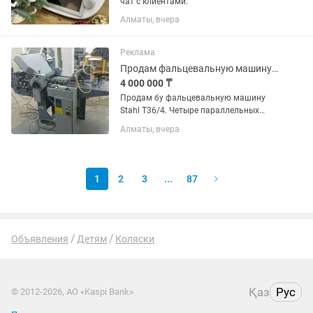
чат с клиентами.
Алматы, вчера
Реклама
Продам фальцевальную машину Stahl T36/4
4 000 000 ₸
Продам бу фальцевальную машину
Stahl T36/4. Четыре параллельных
фальца. В идеальном состоянии.
Алматы, вчера
Полностью комплектная и готова к
работе. Установлена на
транспортируемую тележку. Возможен
обмен на...
1
2
3
...
87
Объявления
Детям
Коляски
Қаз
Рус
© 2012-2026, АО «Kaspi Bank»