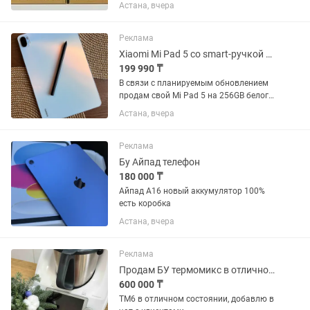
DIMM). Память dual rank (двуранговая),
Астана, вчера
что обеспечивает отличную
производительность и стабильность в
работе. Технические...
Реклама
Xiaomi Mi Pad 5 со smart-ручкой Mi Pen, 256GB, б/у
199 990 ₸
В связи с планируемым обновлением
продам свой Mi Pad 5 на 256GB белого
цвета, в комплекте с чехлом, и smart-
Астана, вчера
ручкой Mi Pen (есть сменные
наконечники, 2-3 штуки). Планшет
отлично себя показывает в...
Реклама
Бу Айпад телефон
180 000 ₸
Айпад А16 новый аккумулятор 100%
есть коробка
Астана, вчера
Реклама
Продам БУ термомикс в отличном состоянии черный лимитированный
600 000 ₸
ТМ6 в отличном состоянии, добавлю в