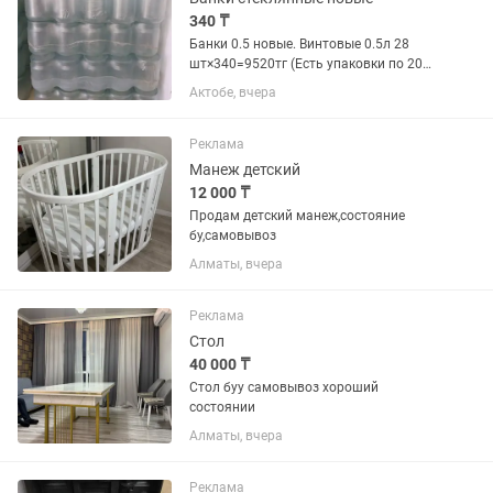
340 ₸
Банки 0.5 новые. Винтовые 0.5л 28
шт×340=9520тг (Есть упаковки по 20
шт×340=6800 тг) 1л.простые и 1
Актобе, вчера
л.винтовые – 12 шт.× 490 тг = 5 880 тг.
1.5л простые 12шт×590 тг=7 080 тг
Есть бу банки, дешевле...
Реклама
Манеж детский
12 000 ₸
Продам детский манеж,состояние
бу,самовывоз
Алматы, вчера
Реклама
Стол
40 000 ₸
Стол буу самовывоз хороший
состоянии
Алматы, вчера
Реклама