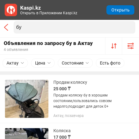
Kaspi.kz
Открыть
Открыть в Приложении Kaspi.kz
Объявления по запросу бу в Актау
4 объявления
Актау
Цена
Состояние
Есть фото
Продам коляску
25 000 ₸
Продам коляску бу в хорошем
состоянии,пользовались совсем
недолго,подходит для деток 0+
Актау, позавчера
Коляска
17 000 ₸