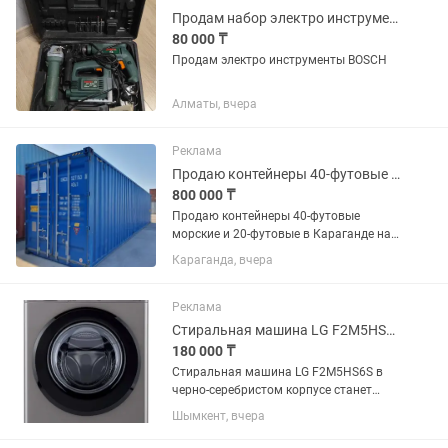
Продам набор электро инструментов BOSCH оригинал. Бу в отличном состоянии
80 000 ₸
Продам электро инструменты BOSCH
Алматы, вчера
Реклама
Продаю контейнеры 40-футовые морские в Караганде, Астане, Усть-Каменогорске
800 000 ₸
Продаю контейнеры 40-футовые
морские и 20-футовые в Караганде на
выбор с погрузкой возможна доставка
Караганда, вчера
до вашего места цена от тенге. В
Астане есть 40-футовые 2022 года
выпуска-1,5 млн. (состояние...
Реклама
Стиральная машина LG F2M5HS6S серебристый буу
180 000 ₸
Стиральная машина LG F2M5HS6S в
черно-серебристом корпусе станет
идеальным выбором для большой
Шымкент, вчера
семьи за счет возможности стирать до
7 кг белья за цикл. Это позволяет