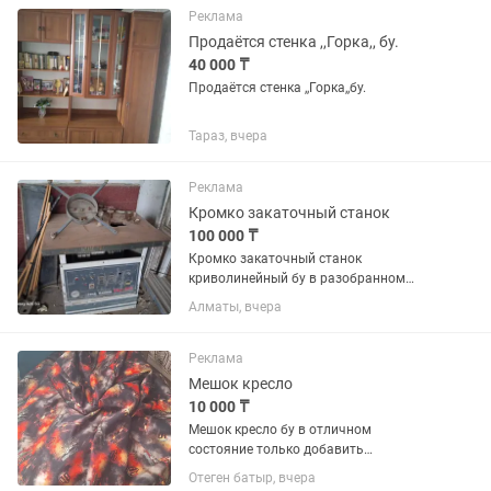
одновременно очистить внутри два...
Реклама
Продаётся стенка ,,Горка,, бу.
40 000 ₸
Продаётся стенка ,,Горка,,бу.
Тараз, вчера
Реклама
Кромко закаточный станок
100 000 ₸
Кромко закаточный станок
криволинейный бу в разобранном
состоянии, требуется ремонта
Алматы, вчера
Реклама
Мешок кресло
10 000 ₸
Мешок кресло бу в отличном
состояние только добавить
наполнитель чтоб был в форме 15000
Отеген батыр, вчера