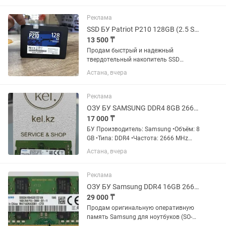
Реклама
SSD БУ Patriot P210 128GB (2.5 SATA III), Гарантия
13 500 ₸
Продам быстрый и надежный
твердотельный накопитель SSD
объемом 128 ГБ. Отличный вариант
Астана, вчера
для установки Windows, ускорения
работы старого ноутбука или ПК. -
Модель: Patriot P210 128GB 2.5" SATA
Реклама
III...
ОЗУ БУ SAMSUNG DDR4 8GB 2666 для ноутбука
17 000 ₸
БУ Производитель: Samsung •Объём: 8
GB •Типа: DDR4 •Частота: 2666 MHz
(PC4-2666) •Форм-фактор: SO-DIMM
Астана, вчера
(ноутбук) Цена каждый: 17’000 тг
Реклама
ОЗУ БУ Samsung DDR4 16GB 2666MHz
29 000 ₸
Продам оригинальную оперативную
память Samsung для ноутбуков (SO-