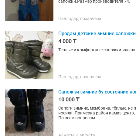
сапожки.Размер производителя 74.
Павлодар, позавчера
Продам детские зимние сапожки
4 000 ₸
Теплые и комфортные сапожки.идеальн
Павлодар, позавчера
Сапожки зимние бу состояние н
10 000 ₸
Сапоги зимние, мембрана, тёплые, не п
носили. Примерка район камаз центр,
По всем вопросам...
Алматы, 4 августа