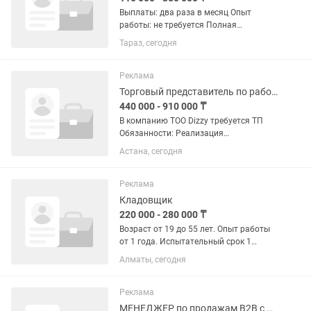
Выплаты: два раза в месяц Опыт
работы: не требуется Полная
занятость График: 5/2 Рабочие часы: 8
Тараз, сегодня
Возрастная категория: 18-35 лет
Формат работы: на месте
работодателя Зарабатывай от 110 000
Реклама
до...
Торговый представитель по работе с розницей
440 000 - 910 000 ₸
В компанию ТОО Dizzy требуется ТП
Обязанности: Реализация
безалкогольных напитков на
Астана, сегодня
вверенной территории. Оформление
заявок, проверка, обработка.
Заключения договоров поставок,
Реклама
договоров...
Кладовщик
220 000 - 280 000 ₸
Возраст от 19 до 55 лет. Опыт работы
от 1 года. Испытательный срок 1
месяц, после контракт минимум на 1
Алматы, сегодня
год. Обязанности: - Поддержание
порядка на складе. - Подготовка,
упаковка заказов опт и...
Реклама
МЕНЕДЖЕР по продажам B2B с Личным Авто!