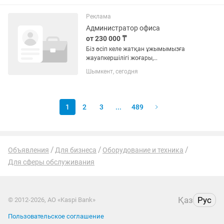
Характеристики: Процессор: Intel Core
i5-6600 (4 ядра, до 3.3...
Реклама
Администратор офиса
от 230 000 ₸
Біз өсіп келе жатқан ұжымымызға
жауапкершілігі жоғары,
ұйымдастырушылық қабілеті бар және
Шымкент, сегодня
адамдармен оңай тіл табыса алатын
Офис администраторын іздейміз. 📋
Негізгі міндеттері: Офистің үздіксіз...
1
2
3
...
489
Объявления
Для бизнеса
Оборудование и техника
Для сферы обслуживания
Қаз
Рус
© 2012-2026, АО «Kaspi Bank»
Пользовательское соглашение