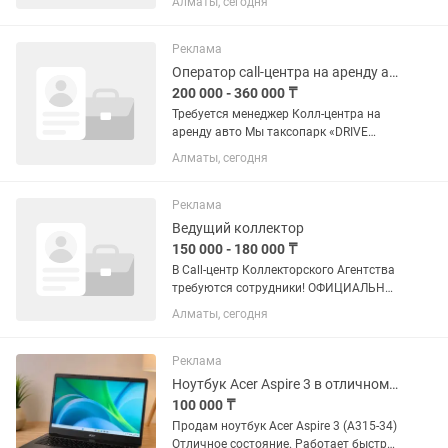
Алматы, сегодня
Щедрые проценты от прибыли от 25-
35% График работы 5/2 с 9:00 до 18:00
Также при выполнении турбо планов...
Реклама
Оператор call-центра на аренду авто
200 000 - 360 000 ₸
Требуется менеджер Колл-центра на
аренду авто Мы таксопарк «DRIVE
TAXI». Наш собственный парк
Алматы, сегодня
автомобилей постоянно расширяется,
и сейчас мы ищем активного,
уверенного в себе и общительного...
Реклама
Ведущий коллектор
150 000 - 180 000 ₸
В Call-центр Коллекторского Агентства
требуются сотрудники! ОФИЦИАЛЬНОЕ
ТРУДОУСТРОЙСТВО! 📌 Обязанности: •
Алматы, сегодня
Взыскание задолженности, мотивация
к оплате задолженности •Работа с
входящими и исходящими...
Реклама
Ноутбук Acer Aspire 3 в отличном состоянии компьютер ноут комп
100 000 ₸
Продам ноутбук Acer Aspire 3 (A315-34)
Отличное состояние. Работает быстро