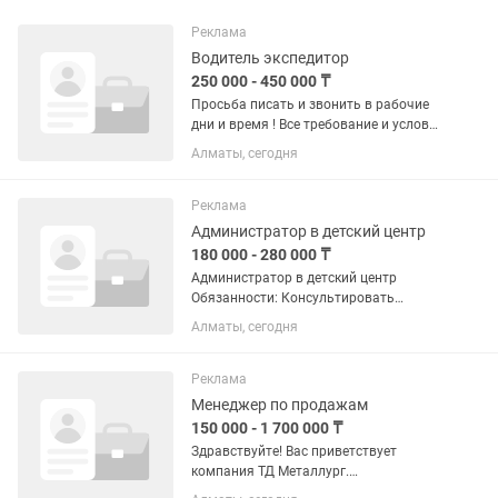
Реклама
Водитель экспедитор
250 000 - 450 000 ₸
Просьба писать и звонить в рабочие
дни и время ! Все требование и условия
прописаны в объявлении читайте
Алматы, сегодня
внимательно,для рассмотрения вашей
кандидатуре просьба отправить
полное резюме Требования к...
Реклама
Администратор в детский центр
180 000 - 280 000 ₸
Администратор в детский центр
Обязанности: Консультировать
посетителей по вопросам, касающимся
Алматы, сегодня
оказываемых услуг, продажа
абонементов. Осуществлять холодные
телефонные звонки, увеличение и
Реклама
ведение...
Менеджер по продажам
150 000 - 1 700 000 ₸
Здравствуйте! Вас приветствует
компания ТД Металлург.
Фиксированный оклад 150.000 тг/мес