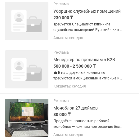
Поченьу ЭТАЖИ — ваш путь к успеху: -
Реклама
Международный...
Уборщик служебных помещений
230 000 ₸
Требуется Специалист клининга
служебных помещений Русский язык и
Казахский язык обязательные График
Алматы, сегодня
работы 2/2, с 7:00 до 16:00; Зарплата
230.000тг на карту Halyk Bank;
Официальное...
Реклама
Менеджер по продажам в B2B
500 000 - 2 500 000 ₸
💼 В наш дружный коллектив
требуются амбициозные, активные и
целеустремленные ребята, которые
Кокшетау, сегодня
хотят хорошо зарабатывать! 📈 Мы
предлагаем: •💰 Базовый оклад выше
рынка + еженедельные бонусы с
Реклама
продаж •💸...
Моноблок 27 дюймов
80 000 ₸
Продаётся полностью рабочий
моноблок — компактное решение без
лишних проводов. Отлично подойдёт
Алматы, сегодня
для офиса, 1С, учёбы и дома. 🔧