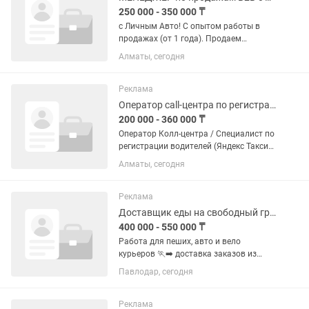
250 000 - 350 000 ₸
с Личным Авто! С опытом работы в
продажах (от 1 года). Продаем
компьютерную периферию( кабели,
Алматы, сегодня
переходники, мыши, клавиатуры и др.)
19 лет на рынке. Заработная плата: от
250 000тг. в месяц,...
Реклама
Оператор call-центра по регистрации водителей Яндекс Такси
200 000 - 360 000 ₸
Оператор Колл-центра / Специалист по
регистрации водителей (Яндекс Такси)
Мы таксопарк «DRIVE TAXI». Мы ищем
Алматы, сегодня
шустрого, общительного и
заряженного на результат Менеджера
Колл Центра, который готов...
Реклама
Доставщик еды на свободный график
400 000 - 550 000 ₸
Работа для пеших, авто и вело
курьеров 🏃➡️ доставка заказов из
кафе, ресторанов и точек быстрого
Павлодар, сегодня
питания 🕞 смены по 4-6 часов 💸
доход до 20000 тг за день 📲 нужен
смартфон, возраст от 18 до 55...
Реклама