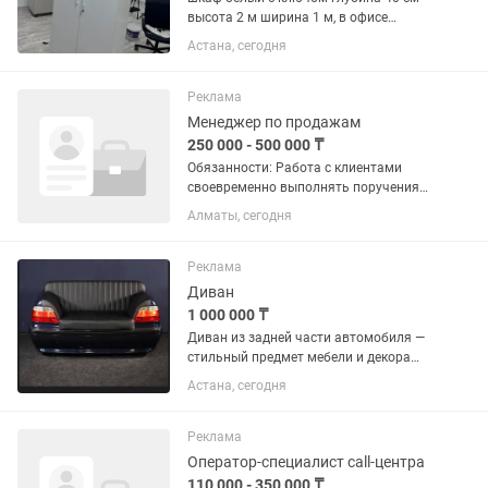
высота 2 м ширина 1 м, в офисе
немного использовался в отличном
Астана, сегодня
состоянии
Реклама
Менеджер по продажам
250 000 - 500 000 ₸
Обязанности: Работа с клиентами
своевременно выполнять поручения
Требования: Пунктуальность
Алматы, сегодня
Вежливость Условия: работа в офисе,
холодные горячие обзвоны,
обрабатывание заявок, привлечение
Реклама
новых...
Диван
1 000 000 ₸
Диван из задней части автомобиля —
стильный предмет мебели и декора
Продается оригинальный диван,
Астана, сегодня
изготовленный из задней части
автомобиля. Отлично подойдет для
гаража, автосервиса, лаунж-зоны,...
Реклама
Оператор-специалист call-центра
110 000 - 350 000 ₸