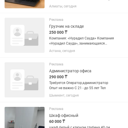
и стабильно — не виснет, не тормозит.
Алматы, сегодня
Использовался аккуратно в офисе, без
игр и нагрузок. Характеристики: •
Экран 15.6”...
Реклама
Грузчик на складе
250 000 ₸
Компания: «Нурадил Сауда» Компания
«Нурадил Сауда», занимающаяся
производством жалюзи, карнизов и
Астана, сегодня
комплектующих, в связи с открытием
регионального филиала в г. Астана
приглашает на работу...
Реклама
Администратор офиса
290 000 ₸
Требуется Оператор,администратор
Опыт не важно С 21 - до 55 лет Тел
Шымкент, сегодня
Реклама
Шкаф офисный
60 000 ₸
шкаф белый с ключом глубина 40 см