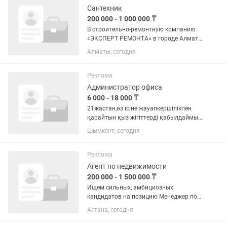
Сантехник
200 000 - 1 000 000 ₸
В строительно-ремонтную компанию
«ЭКСПЕРТ РЕМОНТА» в городе Алматы
требуется опытный сантехник. Мы
Алматы, сегодня
обеспечиваем стабильный поток
объектов и ищем специалистов,
которые ценят качественный подход к
Реклама
делу...
Администратор офиса
6 000 - 18 000 ₸
21жастан,өз ісіне жауапкершілікпен
қарайтын қыз жігіттерді қабылдаймыз.
Сауатты сөйлеп,клиенттерді жылы
Шымкент, сегодня
қабылдау,график 5/2.
Реклама
Агент по недвижимости
200 000 - 1 500 000 ₸
Ищем сильных, амбициозных
кандидатов на позицию Менеджер по
продаже недвижимости в
Астана, сегодня
Международную компанию ЭТАЖИ! №
1 в ТОПЕ Агентств недвижимости