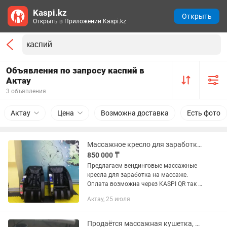
Kaspi.kz
Открыть
Открыть в Приложении Kaspi.kz
Объявления по запросу каспий в
Актау
3 объявления
Актау
Цена
Возможна доставка
Есть фото
Массажное кресло для заработка . KASPI QR, наличные
850 000 ₸
Предлагаем вендинговые массажные
кресла для заработка на массаже.
Оплата возможна через KASPI QR так и
наличными. Можно изменять цену
Актау, 25 июля
минуты массажа по желанию.
Купюроприемник, монетоприемник,
Kaspi...
Продаётся массажная кушетка, б/у