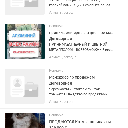
Требуется оператор на станок для
горячей ламинации, без опыта работы
в типографии не беспокоить! парень
Алматы, сегодня
или мужчина! Девушек не берём!
Студентов просьба не беспокоить.
График полный день, пятидневка...
Реклама
принимаем черный и цветной металлолом!
Договорная
ПРИНИМАЕМ ЧЕРНЫЙ И ЦВЕТНОЙ
МЕТАЛЛОЛОМ! - ВСЕВОЗМОЖНЫЕ виды
металла: аккумуляторы, радиаторы,
Алматы, сегодня
холодильники, газ плиты, стиральные
машины и т.п. - ДЕМОНТАЖ: есть
болгарка, резак и другие
Реклама
инструменты...
Менеджер по продажам
Договорная
Через каспи инстаграм тик ток
требуется менеджер по продажами
Алматы, сегодня
Реклама
ПРОДАЮТСЯ Котята-полидакты породы Мейн-Кун ( кошечки) из питомника
120 000 ₸