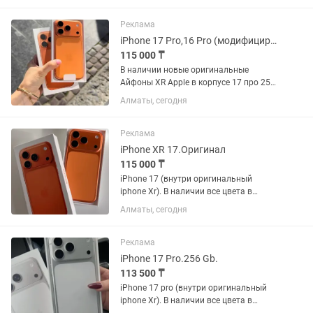
,Jusan на 0•12 0•24 месяца +15 % к
сумме. Доставка по Всему...
Реклама
iPhone 17 Pro,16 Pro (модифицированный XR)
115 000 ₸
В наличии новые оригинальные
Айфоны XR Apple в корпусе 17 про 256
гб в запечатанной коробке, под
Алматы, сегодня
пломбами ! Отличие от обычного 17
про, то что в нашем плата и процессор
от Айфон Хр. Внешнее сходство...
Реклама
iPhone XR 17.Оригинал
115 000 ₸
iPhone 17 (внутри оригинальный
iphone Xr). В наличии все цвета в
линейке: черный титан, синий титан,
Алматы, сегодня
натуральный титан, белый титан.В
подарок чехол и стекло.Каспи Рэд
Рассрочка . Все функции в айфоне...
Реклама
iPhone 17 Pro.256 Gb.
113 500 ₸
iPhone 17 pro (внутри оригинальный
iphone Xr). В наличии все цвета в