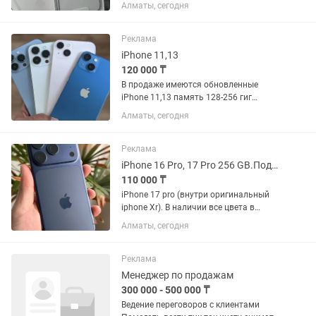
линейке: черный титан, синий титан,
Алматы, сегодня
натуральный титан, белый титан.В
Подарок Чехол,Стекло,Наушники
Аирподс Все функции в айфоне...
Реклама
iPhone 11,13
120 000 ₸
В продаже имеются обновленные
iPhone 11,13 память 128-256 гиг
.Новые.Запечатанные.Оригинал.С
Алматы, сегодня
Гарантией Имееться рассрочка Каспи
,Халык на 0•12 0•24 месяца +15 % к
сумме. Доставка по Всему Казахстану...
Реклама
iPhone 16 Pro, 17 Pro 256 GB.Подарок Аирподс
110 000 ₸
iPhone 17 pro (внутри оригинальный
iphone Xr). В наличии все цвета в
линейке: черный титан, синий титан,
Алматы, сегодня
натуральный титан, белый титан. В
Подарок Чехол ,Стекло Наушники
Аирподс Все функции в айфоне...
Реклама
Менеджер по продажам
300 000 - 500 000 ₸
Ведение переговоров с клиентами