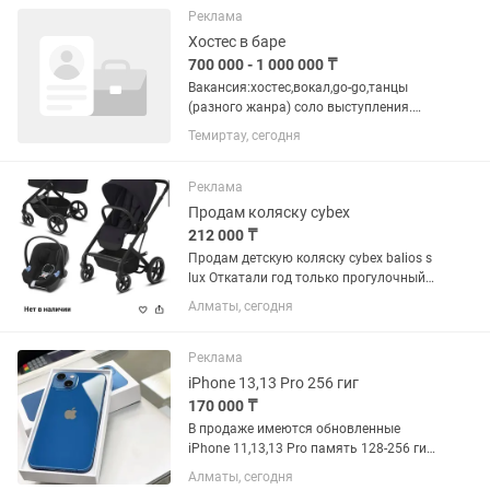
тыс была цена отдаю 50 тыс
Реклама
Хостес в баре
700 000 - 1 000 000 ₸
Вакансия:хостес,вокал,go-go,танцы
(разного жанра) соло выступления.
Работа в топовых клубах Турции
Темиртау, сегодня
Открываем набор коммуникабельных
и ярких девушек для работы в Турции.
Гарантируем легальное...
Реклама
Продам коляску cybex
212 000 ₸
Продам детскую коляску cybex balios s
lux Откатали год только прогулочный
блок Люлькой пару раз пользовались
Алматы, сегодня
Автокресло не использовали (в
упаковке) В подарок положу
фирменный дождевик cybex,...
Реклама
iPhone 13,13 Pro 256 гиг
170 000 ₸
В продаже имеются обновленные
iPhone 11,13,13 Pro память 128-256 гиг
.Новые.Запечатанные.Оригинал.С
Алматы, сегодня
Гарантией Имееться рассрочка Каспи