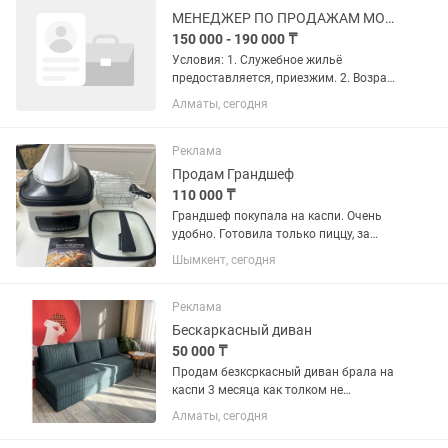
МЕНЕДЖЕР ПО ПРОДАЖАМ МОБИЛЬНОЙ ТЕХНИКИ
150 000 - 190 000 ₸
Условия: 1. Служебное жильё
предоставляется, приезжим. 2. Возраст
не имеет значения ( по студентам
Алматы, сегодня
набор закончен) 3. Одновременно
обучаем, стажируем, и присваиваем
должность. 4. В наличии есть...
Реклама
Продам Грандшеф
110 000 ₸
Грандшеф покупала на каспи. Очень
удобно. Готовила только пиццу, за
6минут, получается очень вкусно. Все
Шымкент, сегодня
новое. Использовала 4-5раз. Есть
коробка. Город Шымкент.
Реклама
Бескаркасный диван
50 000 ₸
Продам безксркасный диван брала на
каспи 3 месяца как толком не
пользовались брала из за гостей
Алматы, сегодня
некуда было ложить подаю из за
ненадобности почти новый совсем 80