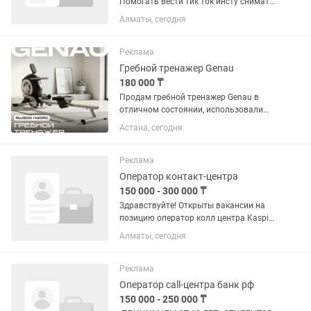
Помогать вести тик ток инсту снимать
рилсы Обрабатывать каспи заказы
Алматы, сегодня
Переговоры с клиентами
Распечатывать накладные Командная
работа...
Реклама
Гребной тренажер Genau
180 000 ₸
Продам гребной тренажер Genau в
отличном состоянии, использовали
пару месяцев ( цена на Каспие 239 890
Астана, сегодня
тг)
Реклама
Оператор контакт-центра
150 000 - 300 000 ₸
Здравствуйте! Открыты вакансии на
позицию оператор колл центра Kaspi
Bank УДАЛЁННО. .ПРИНИМАЕМ ОТ 18
Алматы, сегодня
ЛЕТ. .СТУДЕНТОВ И ЗАОЧНИКОВ НЕ
ПРИНИМАЕМ. .С АРЕСТАМИ НА
СЧЕТАХ НЕ ПРИНИМАЕМ. .С
Реклама
МАКБУКОМ НЕ...
Оператор call-центра банк рф
150 000 - 250 000 ₸