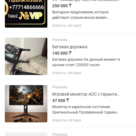
250 000 ₸
Выгодное предложение, которое
действует ограниченное время.
Успейте приобрести. Продам VIP
Алматы, сегодня
номер Теле2, Крутой номер, для
бизнеса. Платиновый номер. С
хорошим выгодным тарифам. Best
Реклама
номер VIP. Можно...
Беговая дорожка
145 000 ₸
Беговая дорожка На данный момент в
каспии стоит 239000 тысяч
Алматы, сегодня
Реклама
Игровой монитор AOC с гарантией и доставкой
47 000 ₸
Монитор в идеальном состоянии
Оригинальный Проверенный годами
бренд Безрамочный Редкая матрица
Алматы, сегодня
IPS ! Модель 24G2SP/BK Поверхность
матовая Диагональ 24 дюйма Частота
165 герц ! Яркость...
Реклама