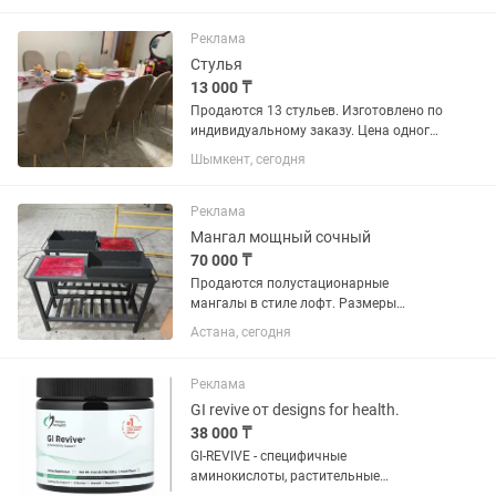
Реклама
Стулья
13 000 ₸
Продаются 13 стульев. Изготовлено по
индивидуальному заказу. Цена одного
стулья 13 000 тенге
Шымкент, сегодня
Реклама
Мангал мощный сочный
70 000 ₸
Продаются полустационарные
мангалы в стиле лофт. Размеры
мангала 550300130 размер металла
Астана, сегодня
5мм. Размер станины 1100840400
сделан из профильной трубы 4040
толщина стенки 1.8мм окрашен в
Реклама
термостойкую...
GI revive от designs for health.
38 000 ₸
GI-REVIVE - специфичные
аминокислоты, растительные