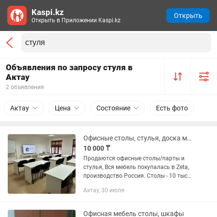
Kaspi.kz
Открыть
Открыть в Приложении Kaspi.kz
Объявления по запросу стуля в
Актау
2 объявления
Актау
Цена
Состояние
Есть фото
Офисные столы, стулья, доска маркерная недорого
10 000 ₸
Продаются офисные столы/парты и
стулья, Вся мебель покупалась в Zeta,
производство Россия. Столы - 10 тыс
за шт. Стулья - 5 тыс Маркерная доска -
Актау, 30 июля
8 тыс
Офисная мебель столы, шкафы