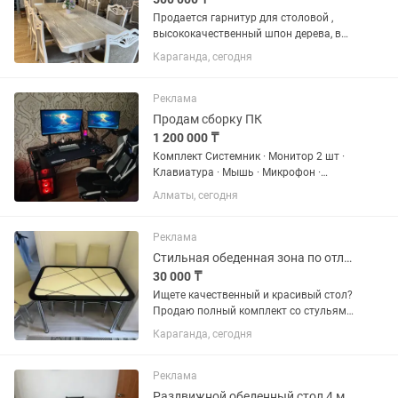
Продается гарнитур для столовой ,
высококачественный шпон дерева, в
комплект входит , стол раздвижной
Караганда, сегодня
размер 240 -280 мм на 120 мм, также
10 стульев , 2 из них с подлокотниками
, трюмо с зеркалом для...
Реклама
Продам сборку ПК
1 200 000 ₸
Комплект Системник · Монитор 2 шт ·
Клавиатура · Мышь · Микрофон ·
Кронштейны · Стол · Стул · Камера ---
Алматы, сегодня
Стоимость - Системный блок — 859 990
тг - Плюс 1 ТБ памяти — 124 000 тг -
Итого — 983 990...
Реклама
Стильная обеденная зона по отличной цене!
30 000 ₸
Ищете качественный и красивый стол?
Продаю полный комплект со стульями.
У стола интересная стеклянная
Караганда, сегодня
поверхность с рисунком — смотрится
дорого и современно. Стулья мягкие,
на надежном...
Реклама
Раздвижной обеденный стол 4 мягких стула. Комплект для кухни и столовой