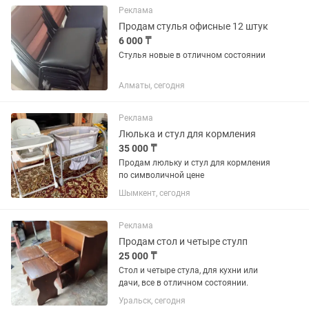
комплектами. Цены по запросу, пишите
Реклама
или...
Продам стулья офисные 12 штук
6 000 ₸
Стулья новые в отличном состоянии
Алматы, сегодня
Реклама
Люлька и стул для кормления
35 000 ₸
Продам люльку и стул для кормления
по символичной цене
Шымкент, сегодня
Реклама
Продам стол и четыре стулп
25 000 ₸
Стол и четыре стула, для кухни или
дачи, все в отличном состоянии.
Уральск, сегодня