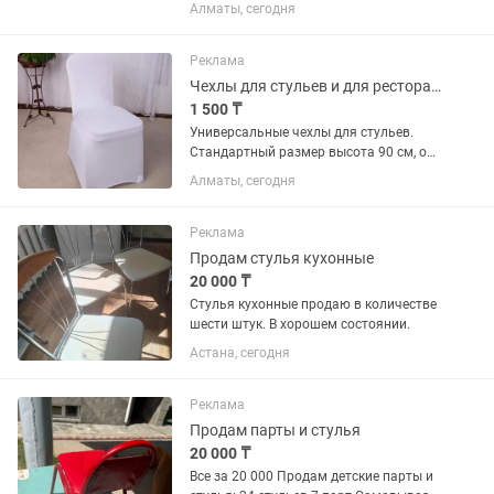
экстракты и минералы снимает
Алматы, сегодня
воспалительный процесс с кишечника,
укрепляет слизистую оболочку и
целостность тонкого кишечника,
Реклама
улучшает работу...
Чехлы для стульев и для ресторанов
1 500 ₸
Универсальные чехлы для стульев.
Стандартный размер высота 90 см, от
сидения высота 55см. В наличии 100
Алматы, сегодня
штук. Белый цвет.
Реклама
Продам стулья кухонные
20 000 ₸
Стулья кухонные продаю в количестве
шести штук. В хорошем состоянии.
Астана, сегодня
Реклама
Продам парты и стулья
20 000 ₸
Все за 20 000 Продам детские парты и