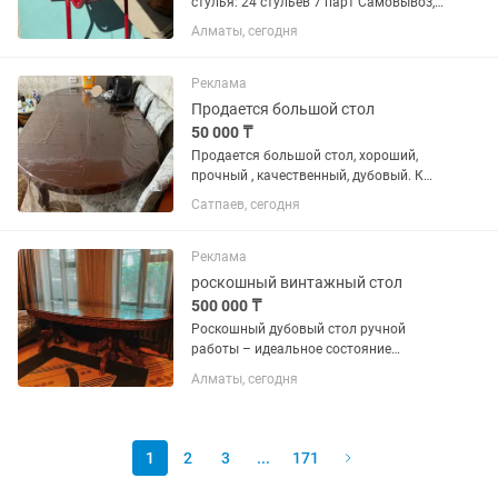
стулья: 24 стульев 7 парт Самовывоз,
Абая - момышұлы ориентировочно
Алматы, сегодня
Реклама
Продается большой стол
50 000 ₸
Продается большой стол, хороший,
прочный , качественный, дубовый. К
столу идут 8 стульев. Подойдет для
Сатпаев, сегодня
больших семей, для встречи гостей,
стол еще раскладывается. Торг
уместен, самовывоз
Реклама
роскошный винтажный стол
500 000 ₸
Роскошный дубовый стол ручной
работы – идеальное состояние
Продаётся винтажный стол, для
Алматы, сегодня
любителей старинной мебели из
массива дуба с богатой резьбой и
лакированной поверхностью. Стол
выполнен в...
1
2
3
...
171