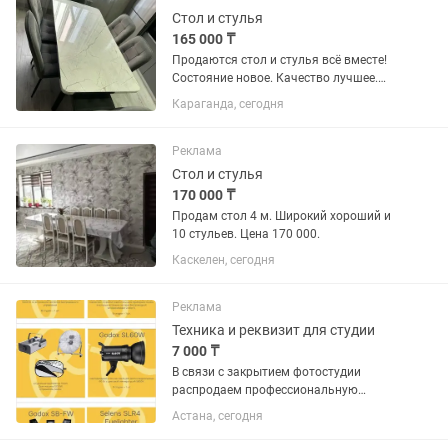
ящиками; •...
Стол и стулья
165 000 ₸
Продаются стол и стулья всё вместе!
Состояние новое. Качество лучшее.
Цена договорная ✅
Караганда, сегодня
Реклама
Стол и стулья
170 000 ₸
Продам стол 4 м. Широкий хороший и
10 стульев. Цена 170 000.
Каскелен, сегодня
Реклама
Техника и реквизит для студии
7 000 ₸
В связи с закрытием фотостудии
распродаем профессиональную
технику, световое оборудование,
Астана, сегодня
мебель и реквизит Продаем
оборудование по отдельности и