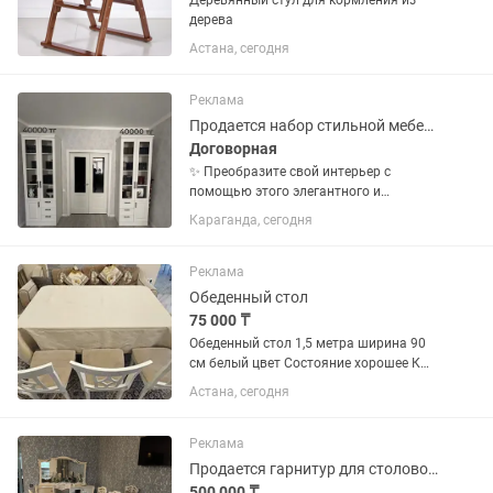
Деревянный стул для кормления из
дерева
Астана, сегодня
Реклама
Продается набор стильной мебели: шкаф, тумбы
Договорная
✨ Преобразите свой интерьер с
помощью этого элегантного и
функционального комплекта! ✨ 🛋️ В
Караганда, сегодня
наборе: • Большой 4-дверный шкаф:
вместительный, с зеркалами и
стильными темными ручками.
Реклама
Идеально для...
Обеденный стол
75 000 ₸
Обеденный стол 1,5 метра ширина 90
см белый цвет Состояние хорошее К
нему идут 9 стульев
Астана, сегодня
Реклама
Продается гарнитур для столовой , стол, 10 стульев , сервант , трюмо
500 000 ₸