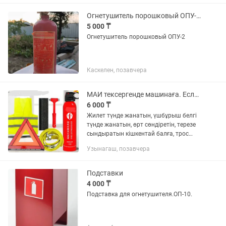
Огнетушитель порошковый ОПУ-2 от ТОО ДРУЖБА
5 000 ₸
Огнетушитель порошковый ОПУ-2
Каскелен, позавчера
МАИ тексергенде машинаға. Если ГАИ проверят Жилет
6 000 ₸
Жилет түнде жанатын, үшбұрыш белгі
түнде жанатын, өрт сөндіретін, терезе
сындыратын кішкентай балға, трос
машина сүйрейтін және қышырлақ.
Узынагаш, позавчера
Жилет сверкающий ночью,
триугольник сверкающий,...
Подставки
4 000 ₸
Подставка для огнетушителя.ОП-10.