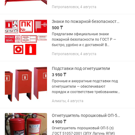
— защита от погодных условий и
Петропавловск, 4 августа
постороннего доступа. – По ГОСТ с
минимальной комплектацией или...
Знаки по пожарной безопасности! Доставка по Петропавловску и СКО
500 ₸
Предлагаем официальные знаки
пожарной безопасности по ГОСТ Р —
быстро, удобно и с доставкой! В
наличии: 🚒 Пожарный кран 🧯
Петропавловск, 4 августа
Огнетушитель 🚪 Выход
(эвакуационный) ➡️ Стрелки
направления эвакуации ⛔ Не...
Подставки под огнетушители
3 950 ₸
Прочные и аккуратные подставки под
огнетушители — обеспечивают
порядок и соответствие требованиям
пожарной безопасности! ✅ В наличии:
Алматы, 4 августа
•Подставки под ОП-4, ОП-5, ОП-9, ОУ-2,
ОУ-5 •Одинарные и двойные...
Огнетушитель порошковый ОП-5 (з)
4 900 ₸
Огнетушитель порошковый ОП-5 (з)
,ГОСТ 51057-2001 (ЗПУ Латунь ЯПИ)