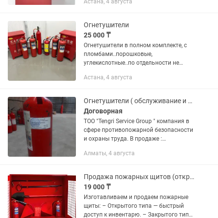
Астана, 4 августа
Огнетушители
25 000 ₸
Огнетушители в полном комплекте, с
пломбами..порошковые,
углекислотные..по отдельности не
продам..все сразу заберите по этому и
Астана, 4 августа
такая цена!
Огнетушители ( обслуживание и перезарядка)
Договорная
ТОО "Tengri Service Group " компания в
сфере противопожарной безопасности
и охраны труда. В продаже :
Огнетушители, щиты пожарные ,
Алматы, 4 августа
шкафы, рукава, подставки под
огнетушители и многое другое!...
Продажа пожарных щитов (открытого и закрытого типа) Петропавловск и СКО
19 000 ₸
Изготавливаем и продаем пожарные
щиты: – Открытого типа — быстрый
доступ к инвентарю. – Закрытого типа