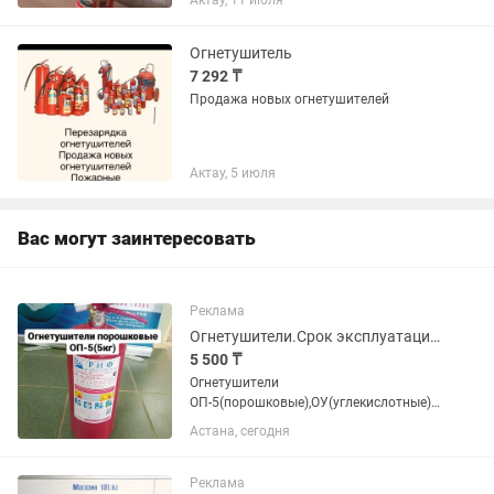
Актау, 11 июля
Огнетушитель
7 292 ₸
Продажа новых огнетушителей
Актау, 5 июля
Вас могут заинтересовать
Реклама
Огнетушители.Срок эксплуатации 10 лет.Без выходных,до 23.00.
5 500 ₸
Огнетушители
ОП-5(порошковые),ОУ(углекислотные).
Доставка по городу.Срок эксплуатации
Астана, сегодня
10 лет.Первая перезарядка через 5
лет.Паспорт на каждый огнетушитель с
датой выпуска.Дополнительно
Реклама