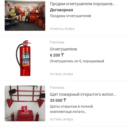
имеються...
Продам огнетушители порошковые
Договорная
Продажа огнетушителей
Алматы, вчера
Реклама
Огнетушители
6 200 ₸
Огнетушитель оп-5, порошковый
Астана, вчера
Реклама
Щит пожарный открытого исполнения в полной комплектации.Пр-ва РК!
35 000 ₸
Щиты открытые в полной
комплектаци:лопата
штыковая+совковая;топор;лом;багор;
Астана, вчера
2 ведра;полотно
противопожарное.Любая форма