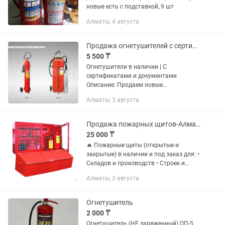
новые есть с подставкой, 9 шт
Алматы, 4 августа
Продажа огнетушителей с сертификатами
5 500 ₸
Огнетушители в наличии | С
сертификатами и документами
Описание: Продаем новые
сертифицированные огнетушители для
Алматы, 3 августа
любых объектов: •🧯 Порошковые
огнетушители: ОП-1, ОП-4, ОП-5, ОП-8 •❄️
Углекислотные...
Продажа пожарных щитов-Алматы и Алматинская область
25 000 ₸
🔥 Пожарные щиты (открытые и
закрытые) в наличии и под заказ для: •
Складов и производств • Строек и
промбаз • Бизнес-центров и ТЦ • ЖК и
Алматы, 3 августа
дворов 🛠 Комплектация по ГОСТ: —
Ломы, багры, ведра, лопаты,...
Огнетушитель
2 000 ₸
Огнетушитель (НЕ заряженный) ОП-5