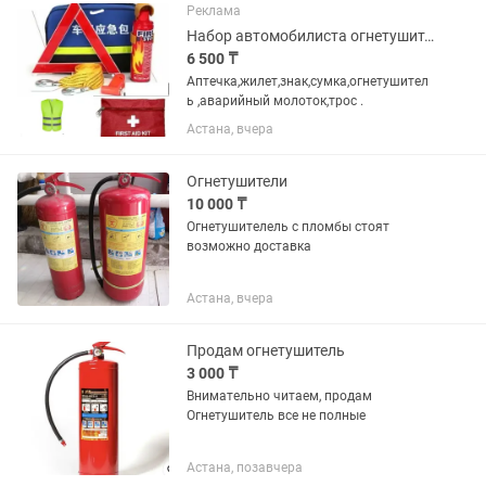
оплаты.документы.Без выходных,до
Реклама
23.00,по предварительному
Набор автомобилиста огнетушитель,аптечка
звонку.Возможна...
6 500 ₸
Аптечка,жилет,знак,сумка,огнетушител
ь ,аварийный молоток,трос .
Астана, вчера
Огнетушители
10 000 ₸
Огнетушителель с пломбы стоят
возможно доставка
Астана, вчера
Продам огнетушитель
3 000 ₸
Внимательно читаем, продам
Огнетушитель все не полные
Астана, позавчера