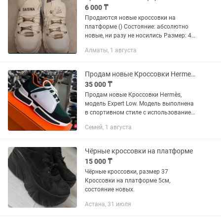
6 000 ₸
Продаются новые кроссовки на
платформе () Состояние: абсолютно
новые, ни разу не носились Размер: 40
(по стельке 25 см) Цвет: белый
Алматы, 1 августа
Стильные кроссовки на массивной
подошве, подойдут как для...
Продам новые Кроссовки Hermes, модель Expert Low
35 000 ₸
Продам новые Кроссовки Hermès,
модель Expert Low. Модель выполнена
в спортивном стиле с использованием
контрастных цветов. Основной
Семей, 1 августа
материал верха — темно-зеленая (teal)
техническая ткань с сетчатой...
Чёрные кроссовки на платформе
15 000 ₸
Чёрные кроссовки, размер 37
Кроссовки на платформе 5см,
состояние новых.
Астана, 31 июля