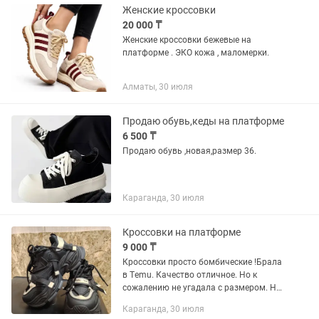
Женские кроссовки
20 000 ₸
Женские кроссовки бежевые на
платформе . ЭКО кожа , маломерки.
Алматы, 30 июля
Продаю обувь,кеды на платформе
6 500 ₸
Продаю обувь ,новая,размер 36.
Караганда, 30 июля
Кроссовки на платформе
9 000 ₸
Кроссовки просто бомбические !Брала
в Тemu. Качество отличное. Но к
сожалению не угадала с размером. На
широкую стопу идеально 👌. Они
Караганда, 30 июля
маломерят на размер.