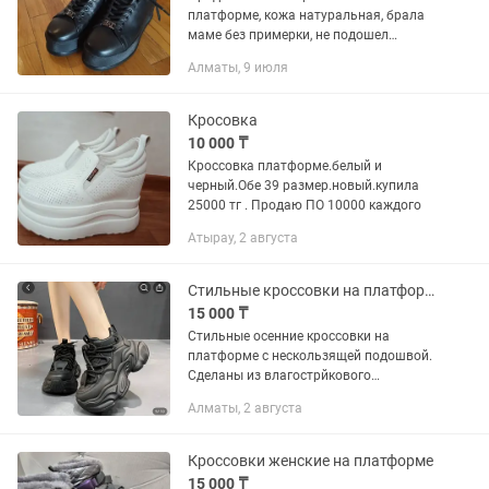
платформе, кожа натуральная, брала
маме без примерки, не подошел
размер. Фирма очень хорошая и
Алматы, 9 июля
дорогая. Турция
Кросовка
10 000 ₸
Кроссовка платформе.белый и
черный.Обе 39 размер.новый.купила
25000 тг . Продаю ПО 10000 каждого
Атырау, 2 августа
Стильные кроссовки на платформе
15 000 ₸
Стильные осенние кроссовки на
платформе с нескользящей подошвой.
Сделаны из влагострйкового
материала. Высота подошвы 6. см
Алматы, 2 августа
Кроссовки женские на платформе
15 000 ₸