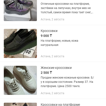
Отличные кроссовки на платформе,
застёжки на липучках, внутри мех не
толстый, самое время пока тает снег,
не промокают, на ноге легко, успейте
Астана, 2 августа
купить, и на осень отлично будут,
размер 41, первому...
Кроссовки
9 000 ₸
На платформе, новые, кожа
натуральная
Астана, 2 августа
Женские кроссовки
2 500 ₸
Продам женские кожаные кросовки. Б/
у в хорошем состоянии. Размер 37. На
платформе. Цена 2500 тенге.
Астана, 2 августа
Кроссовки на платформе