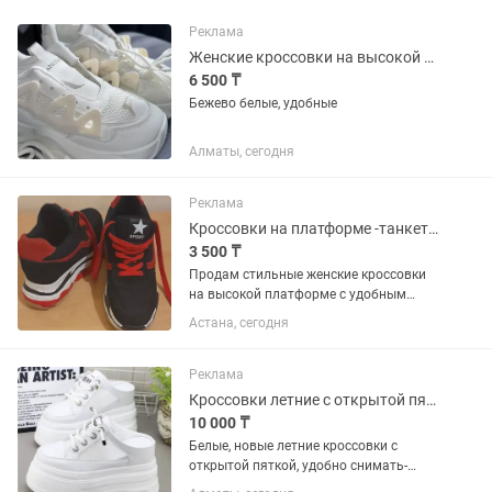
Реклама
Женские кроссовки на высокой платформе
6 500 ₸
Бежево белые, удобные
Алматы, сегодня
Реклама
Кроссовки на платформе -танкетке, размер 36,5
3 500 ₸
Продам стильные женские кроссовки
на высокой платформе с удобным
подъемом. Цвет черный с красными
Астана, сегодня
вставками и шнурками. Легкие,
комфортные, отлично смотрятся с
джинсами, спортивной одеждой и...
Реклама
Кроссовки летние с открытой пяткой
10 000 ₸
Белые, новые летние кроссовки с
открытой пяткой, удобно снимать-
одевать. Размер: 34, высота