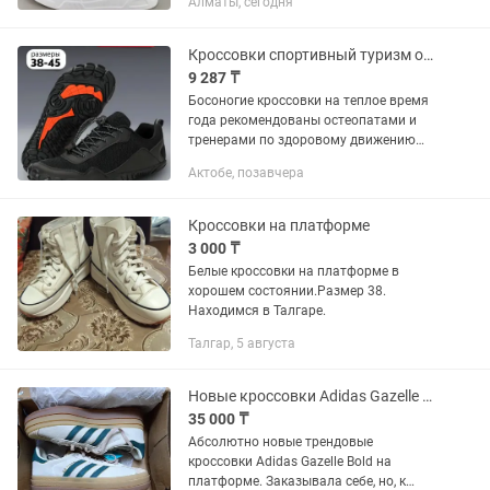
Алматы, сегодня
платформы 10см
Кроссовки спортивный туризм ортопедические
9 287 ₸
Босоногие кроссовки на теплое время
года рекомендованы остеопатами и
тренерами по здоровому движению
для повседневной носки, применимы
Актобе, позавчера
при вальгусной деформации пальца
или ступни, при плоскостопии....
Кроссовки на платформе
3 000 ₸
Белые кроссовки на платформе в
хорошем состоянии.Размер 38.
Находимся в Талгаре.
Талгар, 5 августа
Новые кроссовки Adidas Gazelle Bold
35 000 ₸
Абсолютно новые трендовые
кроссовки Adidas Gazelle Bold на
платформе. Заказывала себе, но, к