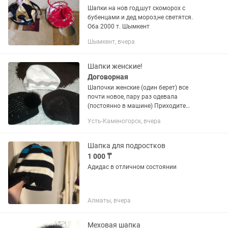
Шапки на нов год,шут скоморох с
бубенцами и дед мороз,не светятся.
Оба 2000 т. Шымкент
Шымкент, вчера
Шапки женские!
Договорная
Шапочки женские (один берет) все
почти новое, пару раз одевала
(постоянно в машине) Приходите
договоримся.
Усть-Каменогорск, вчера
Шапка для подростков
1 000 ₸
Адидас в отличном состоянии
Алматы, вчера
Меховая шапка