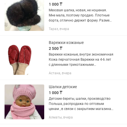
1 000 ₸
Меховая шапка, новая, не ношеная.
Мне мала, поэтому продаю. Плотные
борта, отлично держит форму. Размер
(обхват головы) 56 -57(см) можно мех
Тараз, вчера
применить на другое что то
Варежки кожаные
2 500 ₸
Варежки кожаные, внутри экономичная
Кожа перчаточная Варежки на 4-6 лет
с длинными трикотажными
манжетами
Астана, вчера
Шапки детские
1 000 ₸
Детские береты, шапки, производство
Польша, распродажа по оптовым
ценам , в связи с закрытием магазина,
выбор очень большой, возможна
Алматы, вчера
примерка!