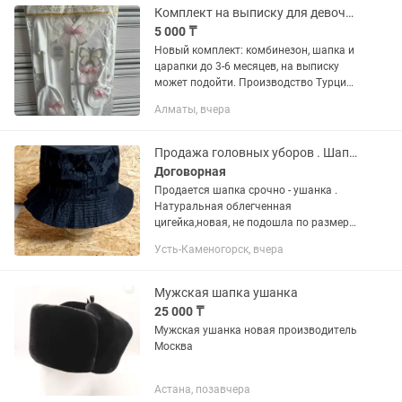
Комплект на выписку для девочки
5 000 ₸
Новый комплект: комбинезон, шапка и
царапки до 3-6 месяцев, на выписку
может подойти. Производство Турция,
очень красивый и нарядный, хлопок.
Алматы, вчера
Находится на Толе би-Жарокова
Продажа головных уборов . Шапка-ушанка
Договорная
Продается шапка срочно - ушанка .
Натуральная облегченная
цигейка,новая, не подошла по размеру.
Производство - Турция . Размер указан
Усть-Каменогорск, вчера
XL , но желательно примерить . Цена
-20 000 тенге . Продается...
Мужская шапка ушанка
25 000 ₸
Мужская ушанка новая производитель
Москва
Астана, позавчера