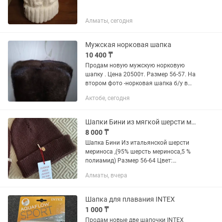
Алматы, сегодня
Мужская норковая шапка
10 400 ₸
Продам новую мужскую норковую
шапку . Цена 20500т. Размер 56-57. На
втором фото -норковая шапка б/у в
отличном состоянии-10400 т. Звонить
Актобе, сегодня
на .
Шапки Бини из мягкой шерсти мериноса
8 000 ₸
Шапка Бини Из итальянской шерсти
мериноса ,(95% шерсть мериноса,5 %
полиамид) Размер 56-64 Цвет:
шоколад Ручное вязание Эластичная,:
Алматы, вчера
с фиксированным отворотом Без шва
Шерсть мягкая, не колется Форма...
Шапка для плавания INTEX
1 000 ₸
Продам новые две шапочки INTEX