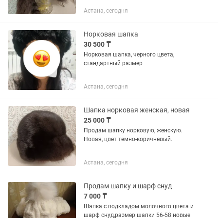
регулируется, мех натуральный.
Астана, сегодня
НОВАЯ! Хвост можно отстегнуть!
Норковая шапка
30 500 ₸
Норковая шапка, черного цвета,
стандартный размер
Астана, сегодня
Шапка норковая женская, новая
25 000 ₸
Продам шапку норковую, женскую.
Новая, цвет темно-коричневый.
Астана, сегодня
Продам шапку и шарф снуд
7 000 ₸
Шапка с подкладом молочного цвета и
шарф снуд,размер шапки 56-58 новые