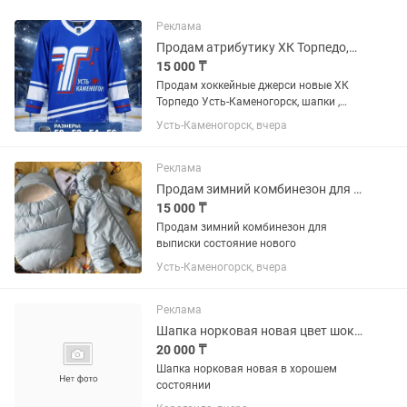
Реклама
Продам атрибутику ХК Торпедо,Шапки Торпедо , брелоки, шарфы
15 000 ₸
Продам хоккейные джерси новые ХК
Торпедо Усть-Каменогорск, шапки ,
брелоки, шарфы Торпедо а так же
Усть-Каменогорск, вчера
сборной Казахстана
Реклама
Продам зимний комбинезон для выписки(комбинезон,кокон,шапка,шарф)
15 000 ₸
Продам зимний комбинезон для
выписки состояние нового
Усть-Каменогорск, вчера
Реклама
Шапка норковая новая цвет шоколадный
20 000 ₸
Шапка норковая новая в хорошем
состоянии