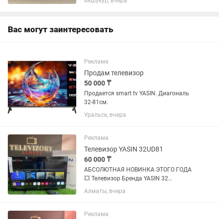
Акшукур, вчера
дюйма Smart 43 дюйма Smart 45
дюйма Smart 50 дюйма...
Вас могут заинтересовать
Реклама
Продам телевизор
50 000 ₸
Продается smart tv YASIN. Диагональ
32-81см.
Уральск, вчера
Реклама
Телевизор YASIN 32UD81
60 000 ₸
АБСОЛЮТНАЯ НОВИНКА ЭТОГО ГОДА
💥 Телевизор Бренда YASIN 32
дюйма/81см теперь на операционной
Алматы, вчера
системе WebOs✅ Это улучшенная
система телевизора в целом,скорости
работы, скорости реагирования,
Реклама