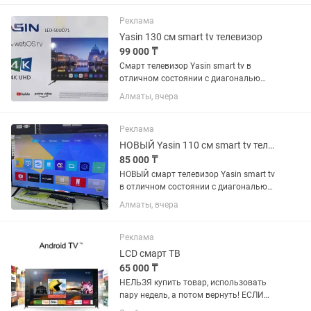
Реклама
Yasin 130 см smart tv телевизор
99 000 ₸
Смарт телевизор Yasin smart tv в
отличном состоянии с диагональю
экрана 130 см (50 дюймов).
Алматы, вчера
Встроенный цифровой тюнер с 25
бесплатными каналами. WiFi, YouTube
и много других интересных...
Реклама
НОВЫЙ Yasin 110 см smart tv телевизор
85 000 ₸
НОВЫЙ смарт телевизор Yasin smart tv
в отличном состоянии с диагональю
экрана 106 см (40 дюймов).
Алматы, вчера
Встроенный цифровой тюнер с 25
бесплатными каналами. WiFi, YouTube
и много других интересных...
Реклама
LCD смарт ТВ
65 000 ₸
НЕЛЬЗЯ купить товар, использовать
пару недель, а потом вернуть! ЕСЛИ
товар исправен, он ваш навсегда.