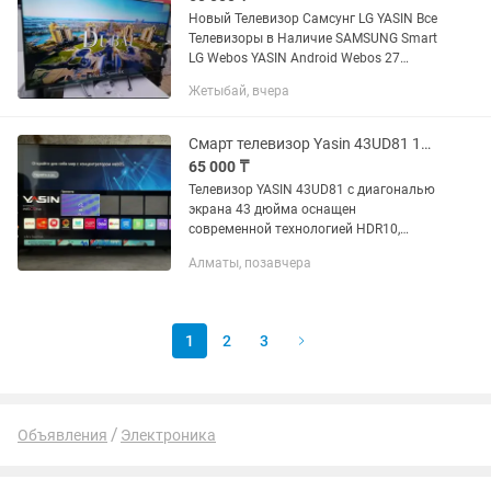
Новый Телевизор Самсунг LG YASIN Все
Телевизоры в Наличие SAMSUNG Smart
LG Webos YASIN Android Webos 27
дюйма без Smart 32 дюйма Smart 42
Жетыбай, вчера
дюйма Smart 43 дюйма Smart 45
дюйма Smart 50 дюйма...
Смарт телевизор Yasin 43UD81 109см чёрный
65 000 ₸
Телевизор YASIN 43UD81 с диагональю
экрана 43 дюйма оснащен
современной технологией HDR10,
которая обеспечивает яркие и
Алматы, позавчера
насыщенные цвета, а также
превосходную контрастность
изображения Модель YASIN...
1
2
3
Объявления
Электроника