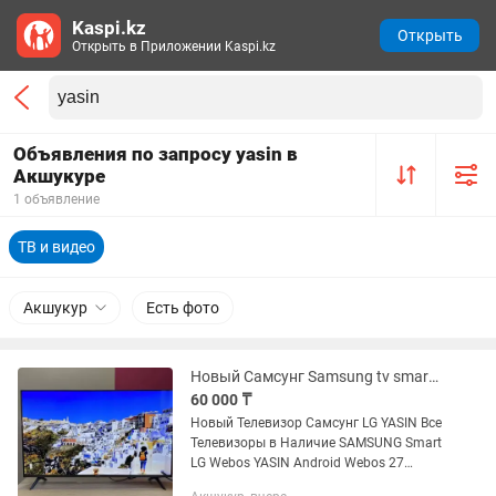
Kaspi.kz
Открыть
Открыть в Приложении Kaspi.kz
Объявления по запросу yasin в
Акшукуре
1 объявление
ТВ и видео
Акшукур
Есть фото
Новый Самсунг Samsung tv smart tv internet wi fi
60 000 ₸
Новый Телевизор Самсунг LG YASIN Все
Телевизоры в Наличие SAMSUNG Smart
LG Webos YASIN Android Webos 27
дюйма без Smart 32 дюйма Smart 42