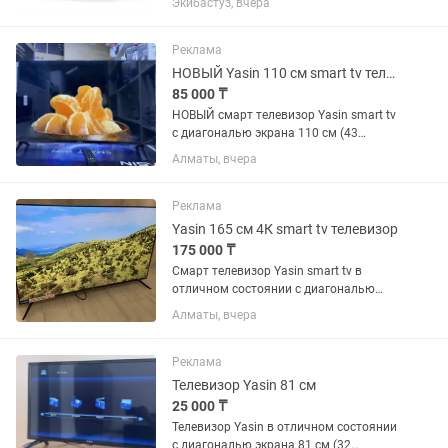
Экибастуз, вчера
ТОЛЬКО ЕСЛИ есть дефект, по вине
производителя, производится
бесплатный ремонт или...
Реклама
НОВЫЙ Yasin 110 см smart tv телевизора
85 000 ₸
НОВЫЙ смарт телевизор Yasin smart tv
с диагональю экрана 110 см (43
дюйма диагональ). Встроенный
Алматы, вчера
цифровой тюнер с 25 бесплатными
каналами. WiFi, YouTube и много других
интересных...
Реклама
Yasin 165 см 4К smart tv телевизор
175 000 ₸
Смарт телевизор Yasin smart tv в
отличном состоянии с диагональю
экрана 165 см (65 дюймов).
Алматы, вчера
Встроенный цифровой тюнер с 25
бесплатными каналами. WiFi, YouTube
и много других интересных...
Реклама
Телевизор Yasin 81 см
25 000 ₸
Телевизор Yasin в отличном состоянии
с диагональю экрана 81 см (32