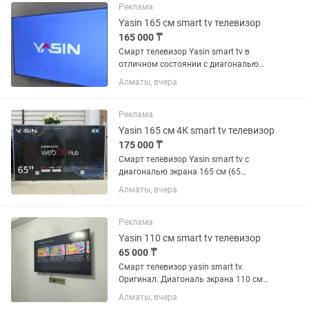
32 дюйма/81см. Разъемы
Реклама
usb/hdmi/av....
Yasin 165 см smart tv телевизор
165 000 ₸
Смарт телевизор Yasin smart tv в
отличном состоянии с диагональю
экрана 165 см (65 дюймов).
Алматы, вчера
Встроенный цифровой тюнер с 25
бесплатными каналами. WiFi, YouTube
и много других интересных...
Реклама
Yasin 165 см 4К smart tv телевизор
175 000 ₸
Смарт телевизор Yasin smart tv с
диагональю экрана 165 см (65
дюймов). Операционная система
Алматы, вчера
Webos (LG). Пульт джойстик с указкой и
голосовым поиском. Встроенный
цифровой тюнер с 25 бесплатными...
Реклама
Yasin 110 см smart tv телевизор
65 000 ₸
Смарт телевизор yasin smart tv.
Оригинал. Диагональ экрана 110 см
(43 дюйма). Коробка, пульт и ножки в
Алматы, вчера
комплекте.