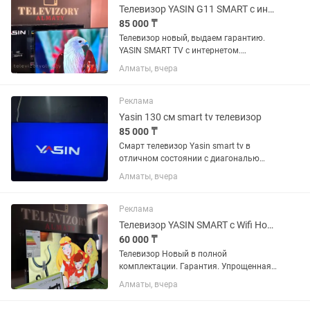
скорости...
Телевизор YASIN G11 SMART с интернетом WIFI НОВЫЙ в упаковке 108 см
85 000 ₸
Телевизор новый, выдаем гарантию.
YASIN SMART TV с интернетом.
Диагональ экрана 108 см/43дюйм.
Алматы, вчера
Встроенный отау тв на 25 каналов без
абонентской платы. Телевизор
высокого качества, не виснет,не...
Реклама
Yasin 130 см smart tv телевизор
85 000 ₸
Смарт телевизор Yasin smart tv в
отличном состоянии с диагональю
экрана 130 см (50 дюймов).
Алматы, вчера
Встроенный цифровой тюнер с 25
бесплатными каналами. WiFi, YouTube
и много других интересных...
Реклама
Телевизор YASIN SMART с Wifi Новый в упаковке 32 дюйма
60 000 ₸
Телевизор Новый в полной
комплектации. Гарантия. Упрощенная
версия Smart. Есть Wifi,Iwi,Megogo.
Алматы, вчера
Упрощенная версия YouTube.
Сопряжение с телефоном. Диагональ