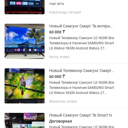
торг есть
Караганда, сегодня
Новый Самсунг Смарт Тв интернет wi fi андроид
60 000 ₸
Новый Телевизор Самсунг LG YASIN Все
Телевизоры в Наличие SAMSUNG Smart
LG Webos YASIN Android Webos 27
дюйма без Smart 32 дюйма Smart 42
Актау, вчера
дюйма Smart 43 дюйма Smart 45
дюйма Smart 50 дюйма...
Новый Телевизор Самсунг Смарт Тв Андроид Отау Тв Юутуб В упаковке Интернет
60 000 ₸
Новый Телевизор Самсунг LG YASIN Все
Телевизоры в Наличие SAMSUNG Smart
LG Webos YASIN Android Webos 27
дюйма без Smart 32 дюйма Smart 42
Жанаозен, вчера
дюйма Smart 43 дюйма Smart 45
дюйма Smart 50 дюйма...
Новый Самсунг Смарт Тв Smart tv
Договорная
Новый Телевизор Самсунг LG YASIN Все