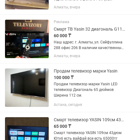
дюйма). Пульт в комплекте.
Алматы, вчера
Самовывоз или можете забрать через
курьера.
Реклама
Смарт ТВ Yasin 32 диагональ G11 81 см Google TV голосовое управление
60 000 ₸
Наш адрес: г. Алматы, ул. Сейфуллина
288 офис 206 В наличии качественные
телевизоры от бренда Yasin 32” G11
Алматы, вчера
LED-32 2023 Смарт ТВ, Google TV, Dolby
Audio, Bluetooth, WI-FI. Пульт с
голосовым...
Продам телевизор марки Yasin
100 000 ₸
Продам телевизор марки Yasin LED
телевизор Диагональ 65 дюймов
Ширина 112 см.
Астана, сегодня
Смарт телевизор YASIN 109см 43дюм
65 000 ₸
Смарт телевизор YASIN 109см 43дюм
Ютуб есть вайфай все есть 65000тг