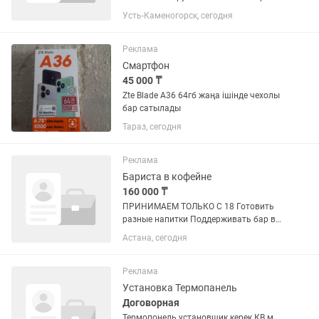
30+ Образование и опыт Высшее или
Усть-Каменогорск, сегодня
среднее специальное образование.
Опыт работы управляющим ресторана
от 3 лет. Опыт...
Реклама
Смартфон
45 000 ₸
Zte Blade A36 64гб жаңа ішінде чехолы
бар сатылады
Тараз, сегодня
Реклама
Бариста в кофейне
160 000 ₸
ПРИНИМАЕМ ТОЛЬКО С 18 Готовить
разные напитки Поддерживать бар в
чистоте Знать цены товаров График
Астана, сегодня
5/2 12:00-22:00 (10:00-20:00) Обед и
развозка бесплатно Зп зависит от
вышедших смен В ТРЦ...
Реклама
Установка Термопанель
Договорная
Термопонель установщик керек КВ м