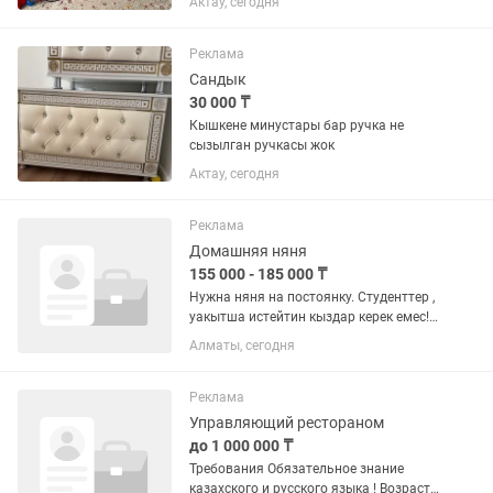
Актау, сегодня
Реклама
Сандык
30 000 ₸
Кышкене минустары бар ручка не
сызылган ручкасы жок
Актау, сегодня
Реклама
Домашняя няня
155 000 - 185 000 ₸
Нужна няня на постоянку. Студенттер ,
уакытша истейтин кыздар керек емес!
Сагат 9:30-22:30 ( 10-15 минутка ерте
Алматы, сегодня
кеш келип калатын кездер болады).
Желательно , тастак жактарда турса
жаксы болар еди....
Реклама
Управляющий рестораном
до 1 000 000 ₸
Требования Обязательное знание
казахского и русского языка ! Возраст