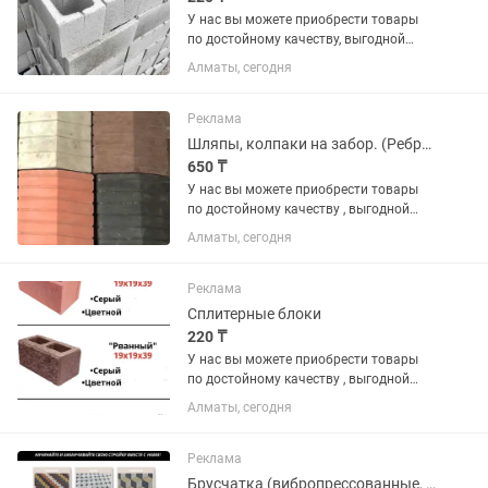
У нас вы можете приобрести товары
по достойному качеству, выгодной
цене и по гарантии. В наличии имеются
Алматы, сегодня
различные виды на «БРУСЧАТКА» ,
«ЕВРОБРУСЧАТА», «Евробрусчатка
(мрамор)», «ПЛИТКА» ,...
Реклама
Шляпы, колпаки на забор. (Ребристая, гладкая, медуза)
650 ₸
У нас вы можете приобрести товары
по достойному качеству , выгодной
цене и по гарантии. В наличии имеются
Алматы, сегодня
различные виды на «БРУСЧАТКА» ,
«ЕВРОБРУСЧАТА» , «Евробрусчатка
(мрамор)» , «ПЛИТКА» ,...
Реклама
Сплитерные блоки
220 ₸
У нас вы можете приобрести товары
по достойному качеству , выгодной
цене и по гарантии. В наличии имеются
Алматы, сегодня
различные виды на «БРУСЧАТКА» ,
«ЕВРОБРУСЧАТА» , «Евробрусчатка
(мрамор)» , «ПЛИТКА» ,...
Реклама
Брусчатка (вибропрессованные, вибролитые, евробрусчатка)