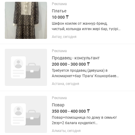
Егер сіз тұрақты компанияда...
Реклама
Платье
10 000 ₸
Шифон коилек от жаннур бренд,
чистый, колында илген жері бар, түсіріп
берем
Актау, сегодня
Реклама
Продавец - консультант
200 000 - 300 000 ₸
Требуется продавец (девушка) в
Алкомаркет+бар 'Прага' Кошкорбаева
15. График работы : с 11:00 до 23:00.
Астана, сегодня
(23:30) Смена : 2/2,5/2, 15/15 Зарплата
: выход 10000 +5% от выручки. Оплата
производиться 2...
Реклама
Повар
350 000 - 400 000 ₸
Повар+помощница по дому в семью!
2взр+2 балаға күнделікті
дәмді,пайдалы тағамдар жасау ж/е уй
Алматы, сегодня
шаруасын жасау.Семьяда опыты