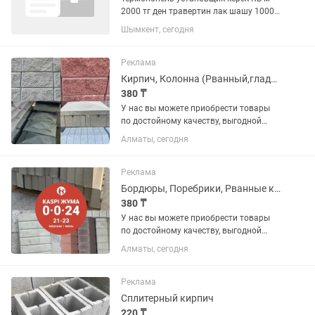
2000 тг ден травертин лак шашу 1000
кв м 3 объект бар Таргет жибертып
Шымкент, сегодня
клиент озым табам Только жумыс
истесеныздер клиент издеп бас
катырмайсыздар. Октай етып...
Реклама
Кирпич, Колонна (Рванный,гладкий), Шляпы для забора
380 ₸
У нас вы можете приобрести товары
по достойному качеству, выгодной
цене и по гарантии. В наличии имеются
Алматы, сегодня
различные виды на «БРУСЧАТКА» ,
«ЕВРОБРУСЧАТА», «Евробрусчатка
(мрамор)», «ПЛИТКА» ,...
Реклама
Бордюры, Поребрики, Рванные кирпичи
380 ₸
У нас вы можете приобрести товары
по достойному качеству, выгодной
цене и по гарантии. В наличии имеются
Алматы, сегодня
различные виды на «БРУСЧАТКА» ,
«ЕВРОБРУСЧАТА», «Евробрусчатка
(мрамор)», «ПЛИТКА» ,...
Реклама
Сплитерный кирпич
220 ₸