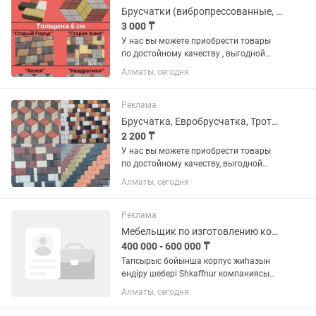
Брусчатки (вибропрессованные, вибролитые)
3 000 ₸
У нас вы можете приобрести товары
по достойному качеству , выгодной
цене и по гарантии. В наличии имеются
Алматы, сегодня
различные виды на «БРУСЧАТКА» ,
«ЕВРОБРУСЧАТА» , «Евробрусчатка
(мрамор)» , «ПЛИТКА» ,...
Реклама
Брусчатка, Евробрусчатка, Тротуарные плитки
2 200 ₸
У нас вы можете приобрести товары
по достойному качеству, выгодной
цене и по гарантии. В наличии имеются
Алматы, сегодня
различные виды на «БРУСЧАТКА» ,
«ЕВРОБРУСЧАТА», «Евробрусчатка
(мрамор)», «ПЛИТКА» ,...
Реклама
Мебельщик по изготовлению корпусной мебели
400 000 - 600 000 ₸
Тапсырыс бойынша корпус жиһазын
өндіру шебері Shkaffnur компаниясы
(нарықта 20 жылдан астам) корпус
Алматы, сегодня
жиһазын өндіру бойынша тәжірибелі
шеберлерді командасына шақырады.