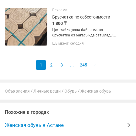
бар,тамақты дәмді жасайтын адам
керек.Можно с проживанием.Бөлек үй...
Реклама
Брусчатка по себестоимости
1 800 ₸
Цех жабылуына байланысты
брусчатка өз бағасында сатылады.
1800тг боялмаған түрлері, 2200тг
Шымкент, сегодня
цветной. 4000 квм брусчатка бар. Және
брусчаткаға керек құрылғылар мен
станоктарда сатылады, бағасы
келісімді
1
2
3
...
245
Объявления
Личные вещи
Обувь
Женская обувь
Похожие в городах
Женская обувь в Астане