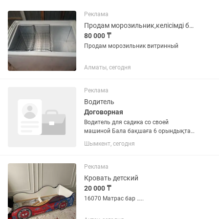
Реклама
Продам морозильник,келісімді бағада доставка бар
80 000 ₸
Продам морозильник витринный
Алматы, сегодня
Реклама
Водитель
Договорная
Водитель для садика со своей
машиной Бала бақшаға 6 орындықтан
көп өз автокөлігі бар жүргізуші қажет
Шымкент, сегодня
Реклама
Кровать детский
20 000 ₸
16070 Матрас бар …..