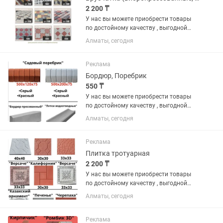
2 200 ₸
У нас вы можете приобрести товары
по достойному качеству , выгодной
цене и по гарантии. В наличии имеются
Алматы, сегодня
различные виды на «БРУСЧАТКА» ,
«ЕВРОБРУСЧАТА» , «Евробрусчатка
(мрамор)» , «ПЛИТКА» ,...
Реклама
Бордюр, Поребрик
550 ₸
У нас вы можете приобрести товары
по достойному качеству , выгодной
цене и по гарантии. В наличии имеются
Алматы, сегодня
различные виды на «БРУСЧАТКА» ,
«ЕВРОБРУСЧАТА» , «Евробрусчатка
(мрамор)» , «ПЛИТКА» ,...
Реклама
Плитка тротуарная
2 200 ₸
У нас вы можете приобрести товары
по достойному качеству , выгодной
цене и по гарантии. В наличии имеются
Алматы, сегодня
различные виды на «БРУСЧАТКА» ,
«ЕВРОБРУСЧАТА» , «Евробрусчатка
(мрамор)» , «ПЛИТКА» ,...
Реклама