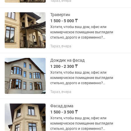
Тараз, вчера
по нанесению жидкого травертина
(мраморной штукатурки) под ключ.
Это...
Травертин
1 500 - 5 000 ₸
Хотите, чтобы ваш дом, офис или
коммерческое помещение выглядели
стильно, дорого и современно?
Профессионально выполняем работы
Тараз, вчера
по нанесению жидкого травертина
(мраморной штукатурки) под ключ.
Это...
Дождик на фасад
1 200 - 2 300 ₸
Хотите, чтобы ваш дом, офис или
коммерческое помещение выглядели
стильно, дорого и современно?
Профессионально выполняем работы
Тараз, вчера
по нанесению жидкого травертина
(мраморной штукатурки) под ключ.
Это...
Фасад дома
1 500 - 3 500 ₸
Хотите, чтобы ваш дом, офис или
коммерческое помещение выглядели
стильно, дорого и современно?