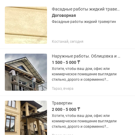
Фасадные работы жидкий травертин
Договорная
Фасадные работы жидкий травертин
Костанай, сегодня
Наружные работы. Облицовка и декорирование фасадов зданий
1 500 - 5 000 ₸
Хотите, чтобы ваш дом, офис или
коммерческое помещение выглядели
стильно, дорого и современно?
Профессионально выполняем работы
Тараз, вчера
по нанесению жидкого травертина
(мраморной штукатурки) под ключ.
Это...
Травертин
2 000 - 5 000 ₸
Хотите, чтобы ваш дом, офис или
коммерческое помещение выглядели
стильно, дорого и современно?
Профессионально выполняем работы