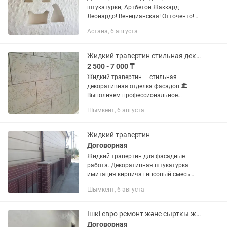
штукатурки; Артбетон Жаккард
Леонардо! Венецианская! Отточенто!
Мокрый шелк ! Марокканский!
Астана, 6 августа
Мазанка! Травертин! Покраска разных
видов! Итальянская краска ! Жидкий...
Жидкий травертин стильная декоративная отделка фасадов
2 500 - 7 000 ₸
Жидкий травертин — стильная
декоративная отделка фасадов 🏛
Выполняем профессиональное
нанесение жидкого травертина на
Шымкент, 6 августа
наружные стены домов, офисов и
коммерческих помещений. 📌 Наши
услуги: • Жидкий...
Жидкий травертин
Договорная
Жидкий травертин для фасадные
работа. Декоративная штукатурка
имитация кирпича гипсовый смесь
ротбанд рваные кирпичи для
Шымкент, 6 августа
внутреннего помещения
Ішкі евро ремонт және сырткы жасаймын
Договорная