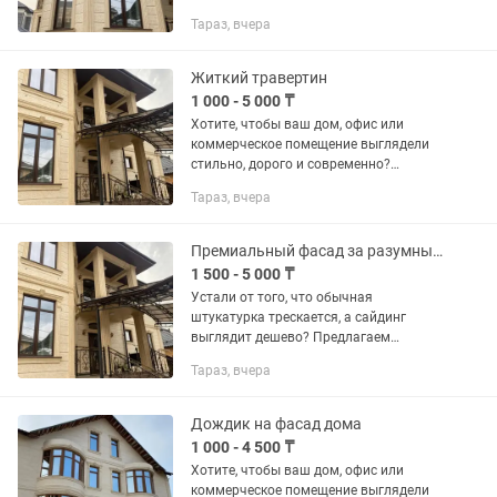
Профессионально выполняем работы
Тараз, вчера
по нанесению жидкого травертина
(мраморной штукатурки) под ключ.
Это...
Житкий травертин
1 000 - 5 000 ₸
Хотите, чтобы ваш дом, офис или
коммерческое помещение выглядели
стильно, дорого и современно?
Профессионально выполняем работы
Тараз, вчера
по нанесению жидкого травертина
(мраморной штукатурки) под ключ.
Это...
Премиальный фасад за разумные деньги!
1 500 - 5 000 ₸
Устали от того, что обычная
штукатурка трескается, а сайдинг
выглядит дешево? Предлагаем
современную облицовку жидким
Тараз, вчера
травертином — эффект натурального
камня, который преобразит ваш дом
за считанные...
Дождик на фасад дома
1 000 - 4 500 ₸
Хотите, чтобы ваш дом, офис или
коммерческое помещение выглядели