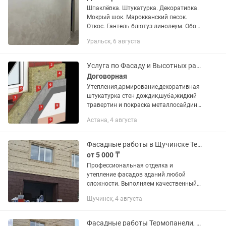
Шпаклёвка. Штукатурка. Декоративка.
Мокрый шок. Марокканский песок.
Откос. Гантель блютуз линолеум. Обой.
Стяжка. Кладка. Декоративная
Уральск, 6 августа
штукатурка. Жидкий травертин.
Демонтаж. Наливной. Сантехник....
Услуга по Фасаду и Высотных работ
Договорная
Утепления,армирование,декоративная
штукатурка стен дождик,шуба,жидкий
травертин и покраска металлосайдинг.
А так же ТЕРМОПАНЕЛЬ ФЦП,АКПП
Астана, 4 августа
И.Т.Д.Работу выполняем качественно
99%и быстро в бригаде все...
Фасадные работы в Щучинске Термопанели, Травертин, Сайдинг, профлист
от 5 000 ₸
Профессиональная отделка и
утепление фасадов зданий любой
сложности. Выполняем качественный
монтаж современных фасадных
Щучинск, 4 августа
систем для частных домов, магазинов,
гаражей и промзон. Наши услуги:
Монтаж...
Фасадные работы Термопанели, Травертин, Сайдинг, Утепление в Петропавловске