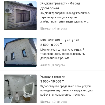
Жидкий травертин Фасад
Договорная
Жидкий травертин Фасад жасаймыз
терезелерге молдин карона
жабыстырып уйынызды адемылеп
беремыз Хабарласыныз биз 24/7
Шымкент, 4 августа
жауап береміз
Мюнхенская штукатурка
2 500 - 6 000 ₸
Мюнхенская штукатурка,жидкий
травертин,термопанель,все виды
декоративных работ!
Алматы, 3 августа
Укладка плитки
3 000 - 10 000 ₸
Здравствуйте предлагаю свои услуги
по отделки внутренних и наружных дел
кафель гипсокартон сантехника
термопонель жидкий травертин и т д
Шымкент, 3 августа