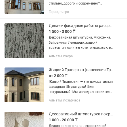
стильно, дорого и современно?
Профессионально выполняем работы
Тараз, вчера
по нанесению жидкого травертина
(мраморной штукатурки) под ключ.
Это...
Делаем фасадные работы рассрочка
1 500 - 3 000 ₸
Декоративная штукатурка, Мюнхенка,
байрамикс, Леонардо, жидкий
травертин, если вы хотите красивую и
качественную работу,тогда прямо
Алматы, вчера
сейчас звоните мне, Я могу вас
бесплатно проконсультировать,вы...
Жидкий Травертин (нанесения Травертина и лак )монтаж
от 2 000 ₸
Жидкий Травертин — это декоративная
фасадная Штукатурка! Цвет
натуральный! Мы, завод изготовитель,
поэтому скидки рассматриваются
Алматы, позавчера
индивидуально! ТРАВЕРТИН 20 кг (
ведро и в мешках)от6000 тенге Лак...
Декоративный штукатурка покраска
1 000 - 20 000 ₸
Делаю разного вида декоративной