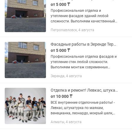
от 5 000 ₸
Профессиональная отделка и
утепление фасадов зданий любой
сложности. Выполняем качественный
монтаж современных фасадных
Петропавловск, 4 августа
систем для частных домов, магазинов,
гаражей и промзон. Наши услуги:
Монтаж...
Фасадные работы в Зеренде Термопанели, Травертин, Сайдинг, Утепление
от 5 000 ₸
Профессиональная отделка фасадов и
утепление стен любой сложности.
Выполняем монтаж современных
фасадных систем «под ключ».
Зеренда, 4 августа
Работаем с частными домами,
магазинами, гаражами и
промышленными...
Отделка и ремонт! Левкас, штукатурка и тд...
от 10 000 ₸
ВСЕ внутренние отделочные работы! -
Левкас, штукатурка по маякам,
венецианка, леонардо, мокрый шелк,
обои, плитка, эмульсия, г.картон,
Алматы, 4 августа
ламинат, линолеум, установка дверей,
галтели, плинтуса... ВСЕ...