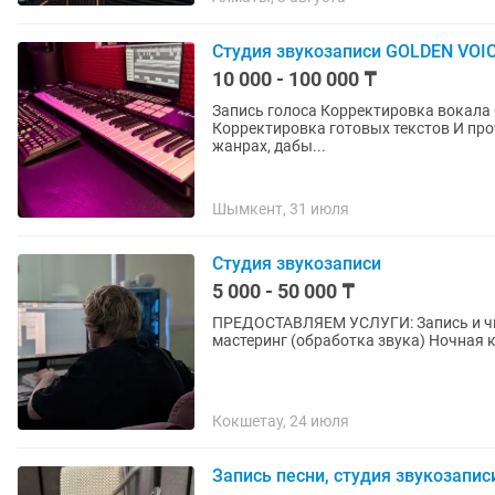
Студия звукозаписи GOLDEN VOI
10 000 - 100 000 ₸
Запись голоса Корректировка вокала Создание авторских аранжировок Текста песен на заказ
Корректировка готовых текстов И прочие манипуляции с аудио сигналом | Работаем во всех
жанрах, дабы...
Шымкент, 31 июля
Студия звукозаписи
5 000 - 50 000 ₸
ПРЕДОСТАВЛЯЕМ УСЛУГИ: Запись и чис
мастеринг (обработка звука) Ночная 
Кокшетау, 24 июля
Запись песни, студия звукозапис