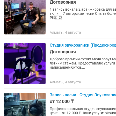
Договорная
1 запись вокала 2 аранжировка для авторских песен 3 сведение 4
тюнинг 7 авторские песни Опыть более 10лет Гарантия и качество👍 Мы работаем со звездами
РК🇰🇿
Алматы, 4 августа
Студия звукозаписи (Продюсиро
Договорная
Доброго времени суток! Меня зовут Максим. Я звукорежиссер, продюсер, битмейкер с 10-ти
летним стажем. Предоставляю услуги 
написанием битов,...
Алматы, 4 августа
Запись песни - Студия Звукозапи
от 12 000 ₸
Профессиональная студия звукозаписи 
цене — от 12.000 ₸ Наши услуги: •Фонограммы •Запись в той формат •Cover-версии песен и