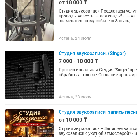
от 18 000 ₸
Студия звукозаписи Предлагаем услуги профессиональной записи песен: — на выпускной — на
проводы невесты — для свадьбы — на
знаменательному событию Запись,...
Астана, 24 июля
Студия звукозаписи. (Singer)
7 000 - 10 000 ₸
Профессиональная Студия "Singer" предоста
обработка голоса • Создание аранжиро
Астана, 23 июля
Студия звукозаписи, запись песн
от 10 000 ₸
Студия звукозаписи – Запишем ваш хит и сделаем видео! И
звукозаписи с уютной атмосферой? • Запись песни на праздник • Запись песни для себя •