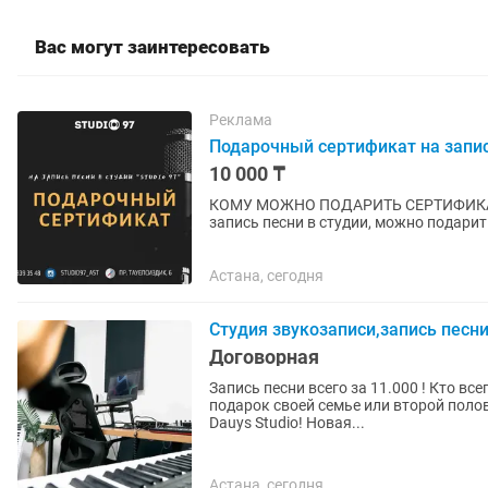
Вас могут заинтересовать
Реклама
Подарочный сертификат на запис
10 000 ₸
КОМУ МОЖНО ПОДАРИТЬ СЕРТИФИКАТ НА «ЗАПИСЬ ПЕ
запись песни в студии, можно подари
обязательно» Главное что бы пела душа
Астана, сегодня
Студия звукозаписи,запись песн
Договорная
Запись песни всего за 11.000 ! Кто всегда хотел записать свою авторскую песню или сделать
подарок своей семье или второй поло
Dauys Studio! Новая...
Астана, сегодня