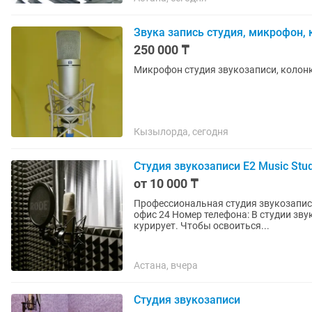
Звука запись студия, микрофон, 
250 000 ₸
Микрофон студия звукозаписи, колонк
Кызылорда, сегодня
Студия звукозаписи E2 Music Stud
от 10 000 ₸
Профессиональная студия звукозаписи E2 Music Studio 
офис 24 Номер телефона: В студии звукозаписи находится звукорежиссер, который вас
курирует. Чтобы освоиться...
Астана, вчера
Студия звукозаписи