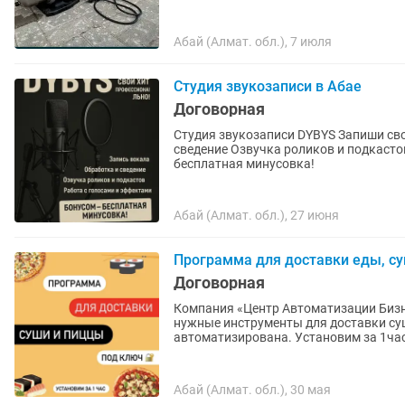
Абай (Алмат. обл.), 7 июля
Студия звукозаписи в Абае
Договорная
Студия звукозаписи DYBYS Запиши свой хит
сведение Озвучка роликов и подкастов Работа с голосами и эффектами Бонусом —
бесплатная минусовка!
Абай (Алмат. обл.), 27 июня
Программа для доставки еды, с
Договорная
Компания «Центр Автоматизации Бизн
нужные инструменты для доставки суши и пиццы Наша программ
Абай (Алмат. обл.), 30 мая