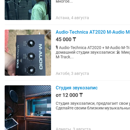
многое...
Астана, 4 августа
Audio-Technica AT2020 M-Audio M
45 000 ₸
🎙️ Audio-Technica AT2020 + M-Audio M-Track Solo 
домашней студии звукозаписи: 🎤 Микрофон Audio-Technica AT2020 🎧 Звуковая карта M-Audio
M-Track...
Актобе, 3 августа
Студия звукозапис
от 12 000 ₸
Студия звукозаписи, предлагает свои услуги: Запись го
Алматы, 3 августа