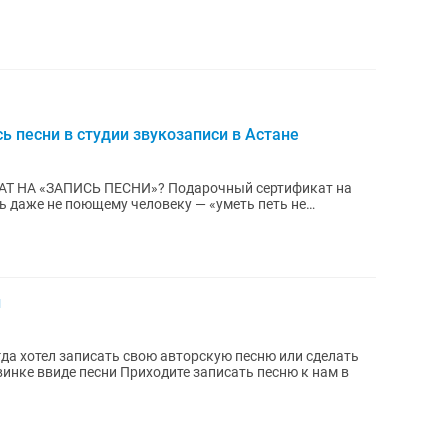
ь песни в студии звукозаписи в Астане
СНИ»? Подарочный сертификат на
ть даже не поющему человеку — «уметь петь не
,...
и
винке ввиде песни Приходите записать песню к нам в