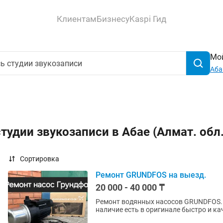
Клиентам
Бизнесу
Kaspi Гид
Мой
Аба
тудии звукозаписи в Абае (Алмат. обл
Сортировка
Ремонт GRUNDFOS на выезд.
20 000 - 40 000 ₸
Ремонт водянных насосов GRUNDFOS. Выезд Алматы и Алматинская область. Все запчасти 
наличие есть в оригинале быстро и к