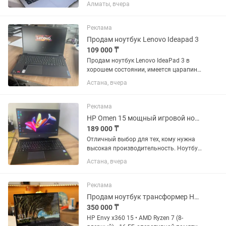
отличном техническом и внешнем
Алматы, вчера
состоянии. Характеристики: -
Процессор: Apple M1 - Оперативная
память: 8 ГБ - SSD-накопитель: 256 ГБ
Реклама
-...
Продам ноутбук Lenovo Ideapad 3
109 000 ₸
Продам ноутбук Lenovo IdeaPad 3 в
хорошем состоянии, имеется царапина
на внешнем корпусе (последнее фото),
Астана, вчера
состояние батареи хорошее (заряд
держит), со следующей конфигурацией:
AMD Ryzen 3 5300U...
Реклама
HP Omen 15 мощный игровой ноутбук для игр, работы и профессиональных
189 000 ₸
Отличный выбор для тех, кому нужна
высокая производительность. Ноутбук
легко справляется с современными
Астана, вчера
играми, монтажом видео,
программированием и инженерными
программами. Полностью обслужен и
Реклама
готов...
Продам ноутбук трансформер HP Envy x360 15
350 000 ₸
HP Envy x360 15 • AMD Ryzen 7 (8-