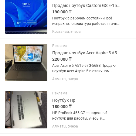
Продаю ноутбук Castom GS E-157D
190 000 ₸
Ноутбук в рабочем состоянии, всё
исправно: клавиатура работает тачпад
работает экран без повреждений есть
Костанай, вчера
подсветка клавиатуры есть сканер
отпечатка пальца Из нюансов: на
зарядном кабеле немного...
Реклама
Продаю ноутбук Acer Aspire 5 A515-57G-56BB
220 000 ₸
Acer Aspire 5 A515-57G-56BB Продаю
ноутбук Acer Aspire 5 в отличном
состоянии. Характеристики:
Алматы, вчера
Процессор: Intel Core i5-1235U (12-е
поколение) Видеокарта: NVIDIA GeForce
RTX 2050 4 ГБ ...
Реклама
Ноутбук Hp
180 000 ₸
HP ProBook 455 G7 — надежный
ноутбук для работы, учебы и
повседневных задач. ✔ Процессор
Алматы, вчера
AMD Ryzen ✔ Быстрая работа,
подходит для офисных программ,