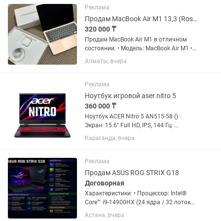
интернета, фильмов и учебы. ✔ Экран
Реклама
без...
Продам MacBook Air M1 13,3 (Rose Gold)
320 000 ₸
Продам MacBook Air M1 в отличном
состоянии. • Модель: MacBook Air M1 •
Экран: 13.3 • Оперативная память: 8 ГБ
Алматы, вчера
• SSD: 256 ГБ • Цвет: Rose Gold
(розовый) Ноутбук использовался
очень редко, состояние...
Реклама
Ноутбук игровой aser nitro 5
360 000 ₸
Ноутбук ACER Nitro 5 AN515-58 () ·
Экран: 15.6" Full HD, IPS, 144 Гц ·
Процессор: Intel Core i5-12450H (12-е
Караганда, вчера
поколение) · Память: 16 ГБ ОЗУ ·
Накопитель: SSD 512 ГБ · Видеокарта:
NVIDIA RTX 2050 ·...
Реклама
Продам ASUS ROG STRIX G18
Договорная
Характеристики: • Процессор: Intel®️
Core™️ i9-14900HX (24 ядра / 32 потока,
до 5.8 ГГц) • Видеокарта: NVIDIA
Астана, вчера
GeForce RTX 5070 8 ГБ GDDR7 •