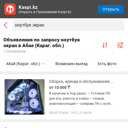
Kaspi.kz
Открыть
Открыть в Приложении Kaspi.kz
Объявления по запросу ноутбук
экран в Абае (Караг. обл.)
1 объявление
Абай (Караг. обл.)
Возможен выезд
Есть фото
Сборка, аренда и обслуживание компьютеров P Studio C
от 10 000 ₸
В наличии и под заказ: — Готовые ПК
для игр, работы и учебы — Новые
комплектующие — соберем ПК с нуля
или улучшим ваш — Аксессуары:
Абай (Караг. обл.), 6 июля
мониторы, клавиатуры, мыши,
подсветка и другое Наши услуги: —...