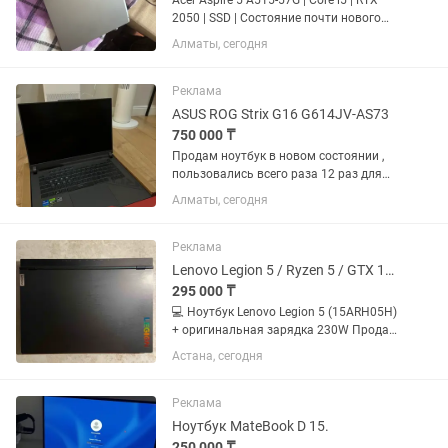
Acer Aspire 5 A515-57G | Core i5 | RTX
2050 | SSD | Состояние почти нового
Продаю ноутбук Acer Aspire 5 A515-57G
Алматы, сегодня
в отличном состоянии. Пользовался
аккуратно, большую часть времени
стоял дома....
Реклама
ASUS ROG Strix G16 G614JV-AS73
750 000 ₸
Продам ноутбук в новом состоянии ,
пользовались всего раза 12 раз для
просмотра фильма и матчей ( есть
Алматы, сегодня
скрины с battery ) . Так же в ноутбуке
установлена винда + оптимизация для
игр . Но игры так и...
Реклама
Lenovo Legion 5 / Ryzen 5 / GTX 1660 Ti / 16GB RAM / SSD HDD
295 000 ₸
💻 Ноутбук Lenovo Legion 5 (15ARH05H)
+ оригинальная зарядка 230W Продаю
мощный игровой ноутбук Lenovo Legion
Астана, сегодня
5 в отличном состоянии.
Использовался только для учебы,
бережное обращение. 🔹...
Реклама
Ноутбук MateBook D 15.
250 000 ₸