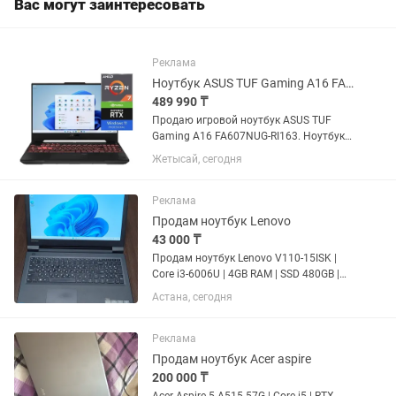
Вас могут заинтересовать
Реклама
Ноутбук ASUS TUF Gaming A16 FA607NUG-RI163 / 16 ГБ / SSD 512 ГБ / Win11 Pro
489 990 ₸
Продаю игровой ноутбук ASUS TUF
Gaming A16 FA607NUG-RI163. Ноутбук в
отличном состоянии, полностью
Жетысай, сегодня
исправен, без технических проблем.
Использовался аккуратно. Подходит
для игр, учебы,...
Реклама
Продам ноутбук Lenovo
43 000 ₸
Продам ноутбук Lenovo V110-15ISK |
Core i3-6006U | 4GB RAM | SSD 480GB |
15.6" HD | в хорошем рабочем
Астана, сегодня
состоянии. Характеристики: • Модель:
Lenovo V110-15ISK (80TL) • Экран: 15.6"
HD • Процессор:...
Реклама
Продам ноутбук Acer aspire
200 000 ₸