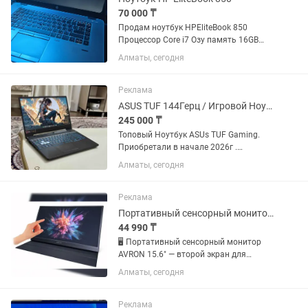
70 000 ₸
Продам ноутбук HPEliteBook 850
Процессор Core i7 Озу память 16GB
SSD 512 Gb Видеокарта AMD R7 M260X
Алматы, сегодня
Fingerprint защита по отпечатку пальца
Wifi intel N Подсветка клавиатуры
Дополнительный монитор в...
Реклама
ASUS TUF 144Герц / Игровой Ноутбук/ Озу-16/ RTX
245 000 ₸
Топовый Ноутбук ASUs TUF Gaming.
Приобретали в начале 2026г .
Пользовались бережно и аккуратно
Алматы, сегодня
Состояние Идеальное . 15,6 Дюймовый
Full HD Экран 144Герц 6-Ядерный ,12-
Поточный Процессор AMD...
Реклама
Портативный сенсорный монитор AVRON 15.6 второй экран для работы
44 990 ₸
🖥 Портативный сенсорный монитор
AVRON 15.6" — второй экран для
работы, игр и смартфона! Нужен
Алматы, сегодня
дополнительный экран, который
можно взять с собой куда угодно?
AVRON 15.6" легко подключается к...
Реклама