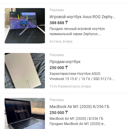
Оперативная память: 32 ГБ DDR5 •
Накопитель: SSD NVMe 1 ТБ...
Реклама
Игровой ноутбук Asus ROG Zephyrus M16 [2021]
388 888 ₸
Продаю личный игровой ноутбук
премиальной серии Zephyrus.
Покупался в конце 2021 года.
Астана, вчера
Последние два года практически не
использовался, так как перешел на
стационарный ПК. Ноутбук полностью
Реклама
обслужен,...
Продам ноутбук
250 000 ₸
Характеристики Ноутбук ASUS
Vivobook 15 15.6" / 16 Гб / SSD 512 Гб /
Без ОС / 90NB10T2-M00KU0 Тип для
Усть-Каменогорск, вчера
работы и учебы Операционная система
Без ОС Серия (Линейка) ASUS Vivobook
Экран Диагональ экрана...
Реклама
MacBook Air M1 (2020) 8/256 ГБ
250 000 ₸
MacBook Air M1 (2020) | 8/256 ГБ
Продаю MacBook Air M1 (2020) в